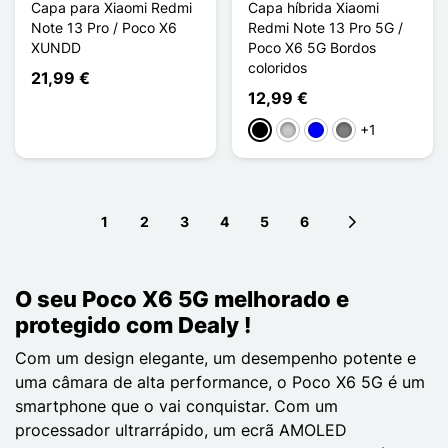
Capa para Xiaomi Redmi
Capa híbrida Xiaomi
Note 13 Pro / Poco X6
Redmi Note 13 Pro 5G /
XUNDD
Poco X6 5G Bordos
coloridos
21,99 €
12,99 €
+1
Preto
Transparente
Azul
Gris Transparent
1
2
3
4
5
6
Next page
O seu Poco X6 5G melhorado e
protegido com Dealy !
Com um design elegante, um desempenho potente e
uma câmara de alta performance, o Poco X6 5G é um
smartphone que o vai conquistar. Com um
processador ultrarrápido, um ecrã AMOLED