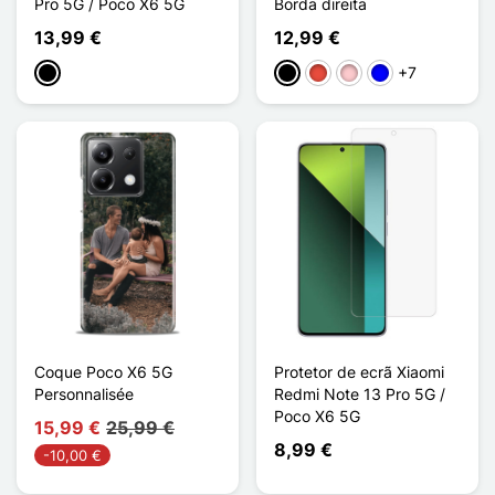
Pro 5G / Poco X6 5G
Borda direita
13,99 €
12,99 €
+7
Preto
Preto
Vermelho
Rosa
Azul
Coque Poco X6 5G
Protetor de ecrã Xiaomi
Personnalisée
Redmi Note 13 Pro 5G /
Poco X6 5G
15,99 €
25,99 €
8,99 €
-10,00 €