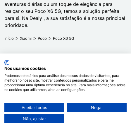
aventuras diárias ou um toque de elegância para
realçar o seu Poco X6 5G, temos a solução perfeita
para si. Na Dealy , a sua satisfação é a nossa principal
prioridade.
Início
Xiaomi
Poco
Poco X6 5G
Os menores preços
Dev
Nós usamos cookies
Podemos colocá-los para análise dos nossos dados de visitantes, para
Aproveite os menores preços para produtos
Mud
melhorar o nosso site, mostrar conteúdos personalizados e para lhe
de alta qualidade.
14 d
proporcionar uma óptima experiência no site. Para mais informações sobre
os cookies que utilizamos, abra as configurações.
Aceitar todos
Negar
Não, ajustar