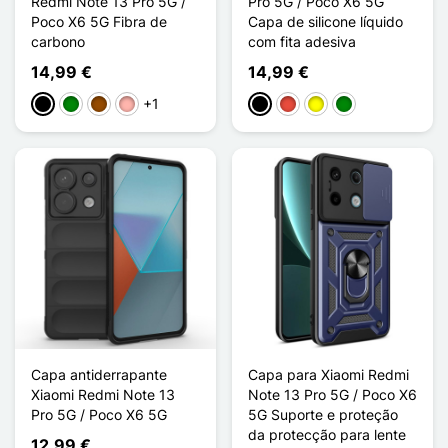
Redmi Note 13 Pro 5G /
Pro 5G / Poco X6 5G
Poco X6 5G Fibra de
Capa de silicone líquido
carbono
com fita adesiva
14,99 €
14,99 €
+1
Preto
Verde
Castanho
Ouro rosa
Preto
Vermelho
Amarelo
Verde
Capa antiderrapante
Capa para Xiaomi Redmi
Xiaomi Redmi Note 13
Note 13 Pro 5G / Poco X6
Pro 5G / Poco X6 5G
5G Suporte e proteção
da protecção para lente
12,99 €