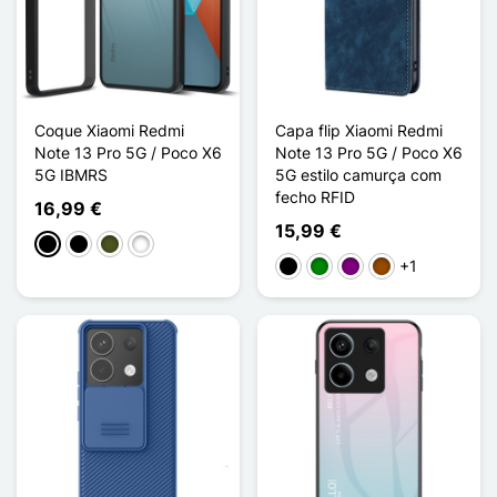
Coque Xiaomi Redmi
Capa flip Xiaomi Redmi
Note 13 Pro 5G / Poco X6
Note 13 Pro 5G / Poco X6
5G IBMRS
5G estilo camurça com
fecho RFID
16,99 €
15,99 €
Noir Transparent
Noir Mat
Grille Camouflage
Camouflage Artistique
+1
Preto
Verde
Púrpura
Castanho