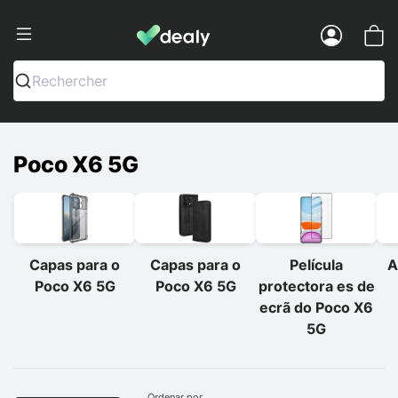
Dealy - Capas e acessórios para smart
Menu
Rechercher
Poco X6 5G
Capas para o
Capas para o
Película
A
Poco X6 5G
Poco X6 5G
protectora es de
ecrã do Poco X6
5G
Ordenar por