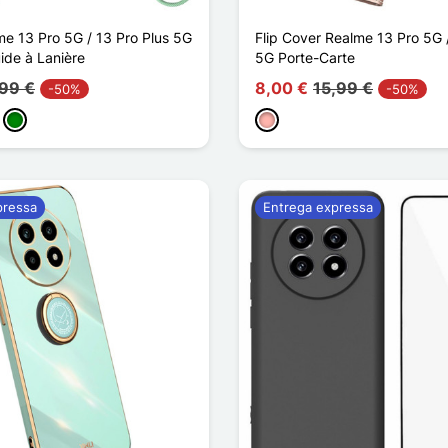
e 13 Pro 5G / 13 Pro Plus 5G
Flip Cover Realme 13 Pro 5G 
uide à Lanière
5G Porte-Carte
,99 €
8,00 €
15,99 €
-50%
-50%
ho
arelo
Verde
Ouro rosa
pressa
Entrega expressa