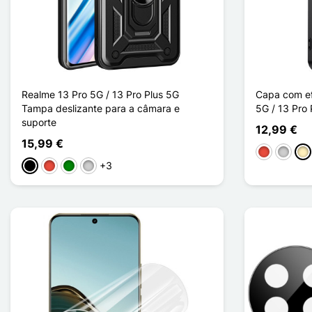
Realme 13 Pro 5G / 13 Pro Plus 5G
Capa com ef
Tampa deslizante para a câmara e
5G / 13 Pro 
suporte
12,99 €
15,99 €
Vermelho
Prata
Ou
+3
Preto
Vermelho
Verde
Prata