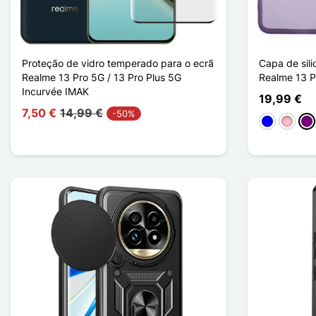
Proteção de vidro temperado para o ecrã
Capa de sil
Realme 13 Pro 5G / 13 Pro Plus 5G
Realme 13 P
Incurvée IMAK
19,99 €
7,50 €
14,99 €
-50%
Bleu Transp
Rose T
Vio