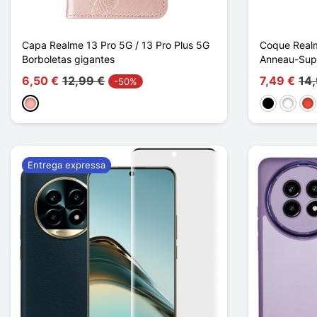
Capa Realme 13 Pro 5G / 13 Pro Plus 5G
Coque Realm
Borboletas gigantes
Anneau-Sup
6,50 €
12,99 €
7,49 €
14
-50%
Ouro rosa
Preto
Branco
Ve
Entrega expressa