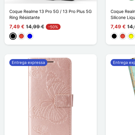
Coque Realme 13 Pro 5G / 13 Pro Plus 5G
Coque Realm
Ring Résistante
Silicone Liq
7,49 €
14,99 €
7,49 €
14
-50%
Preto
Vermelho
Azul
Preto
Vermel
Am
Entrega expressa
Entrega ex