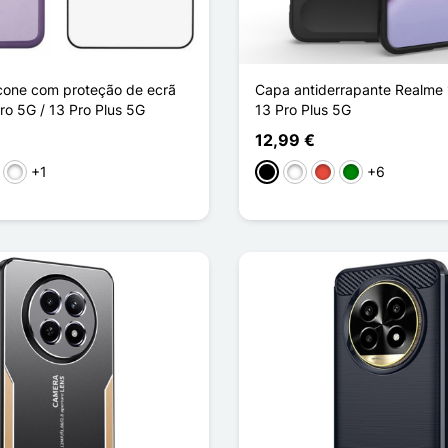
icone com proteção de ecrã
Capa antiderrapante Realme 
ro 5G / 13 Pro Plus 5G
13 Pro Plus 5G
12,99 €
+1
+6
arent
ransparent
let Transparent
Blanc Transparent
Preto
Branco
Vermelho
Verde