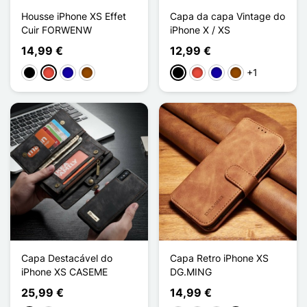
Housse iPhone XS Effet
Capa da capa Vintage do
Cuir FORWENW
iPhone X / XS
14,99 €
12,99 €
+1
Preto
Vermelho
Azul Escuro
Castanho
Preto
Vermelho
Azul Escuro
Castanho
Capa Destacável do
Capa Retro iPhone XS
iPhone XS CASEME
DG.MING
25,99 €
14,99 €