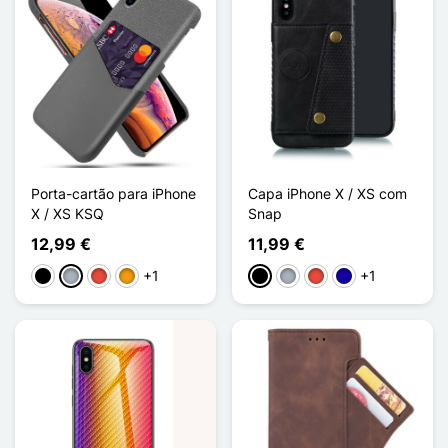
Porta-cartão para iPhone
Capa iPhone X / XS com
X / XS KSQ
Snap
12,99 €
11,99 €
+1
+1
Preto
Cinzento
Vermelho
Laranja
Preto
Cinzento
Vermelho
Azul Escuro