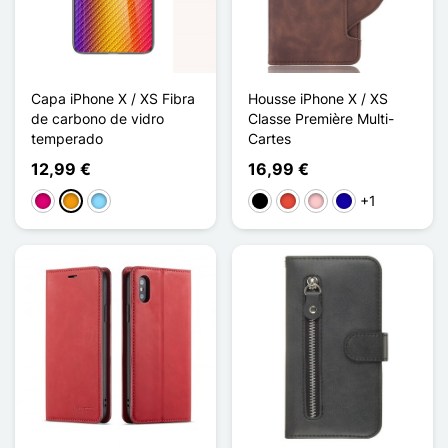
Capa iPhone X / XS Fibra
Housse iPhone X / XS
de carbono de vidro
Classe Première Multi-
temperado
Cartes
12,99 €
16,99 €
+1
Magenta
Laranja
Azul Claro
Preto
Vermelho
Rosa
Azul Escuro