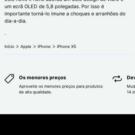
um ecrã OLED de 5,8 polegadas. Por isso é
importante torná-lo imune a choques e arranhões do
dia-a-dia.
.
Início
Apple
iPhone
iPhone XS
Os menores preços
Dev
Aproveite os menores preços para produtos
Mud
de alta qualidade.
14 d