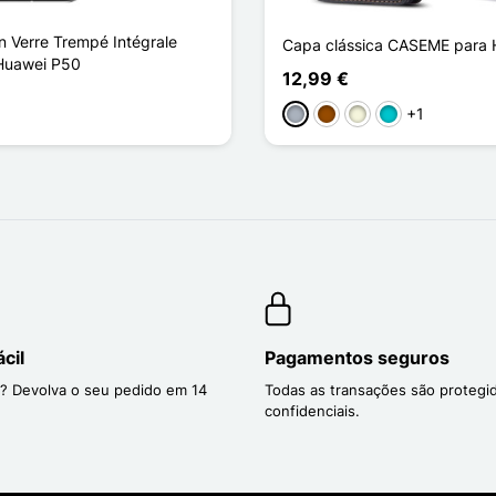
n Verre Trempé Intégrale
Capa clássica CASEME para
Huawei P50
12,99 €
+1
Cinzento
Castanho
Bege
Turquesa
cil
Pagamentos seguros
? Devolva o seu pedido em 14
Todas as transações são protegi
confidenciais.