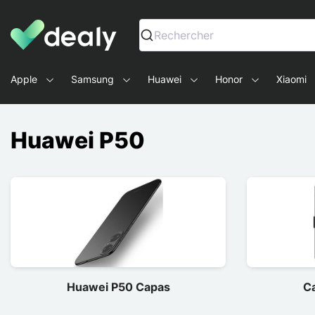
Dealy - Capas e acessórios para smartphones e tablets
Rechercher
Apple
Samsung
Huawei
Honor
Xiaomi
Huawei P50
Huawei P50 Capas
C