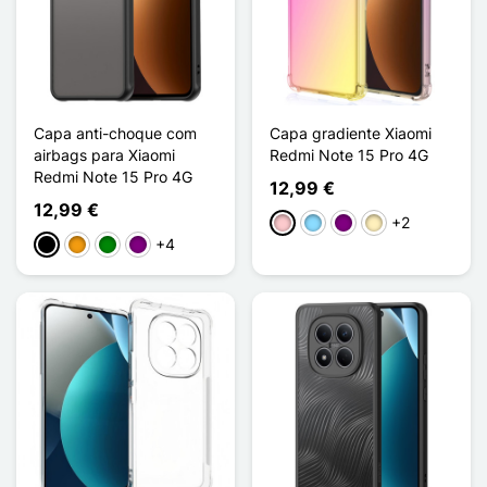
Capa anti-choque com
Capa gradiente Xiaomi
airbags para Xiaomi
Redmi Note 15 Pro 4G
Redmi Note 15 Pro 4G
12,99 €
12,99 €
+2
Rosa
Azul Claro
Púrpura
Ouro
+4
Preto
Laranja
Verde
Púrpura