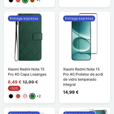
+1
Preto
Vermelho
Verde
Castanho
Entrega expressa
Entrega expressa
Xiaomi Redmi Note 15
Xiaomi Redmi Note 15
Pro 4G Capa Losanges
Pro 4G Protetor de ecrã
de vidro temperado
6,49 €
12,99 €
integral
-50%
14,99 €
+2
Preto
Vermelho
Rosa
Verde