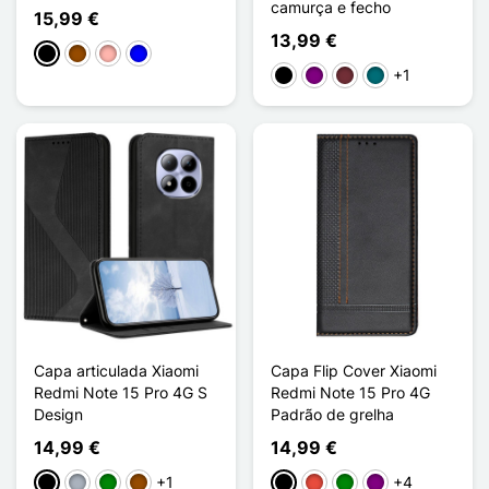
camurça e fecho
15,99 €
13,99 €
Preto
Castanho
Ouro rosa
Azul
+1
Preto
Púrpura
Rouge Vin
Bleu Lac
Capa articulada Xiaomi
Capa Flip Cover Xiaomi
Redmi Note 15 Pro 4G S
Redmi Note 15 Pro 4G
Design
Padrão de grelha
14,99 €
14,99 €
+1
+4
Preto
Cinzento
Verde
Castanho
Preto
Vermelho
Verde
Púrpura