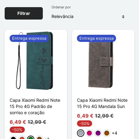
Ordenar por
Filtrar
Entrega expressa
Entrega expressa
Capa Xiaomi Redmi Note
Capa Xiaomi Redmi Note
15 Pro 4G Padrão de
15 Pro 4G Mandala Sun
sorriso e coração
6,49 €
12,99 €
6,49 €
12,99 €
-50%
-50%
+4
Cinzento
Magenta
Púrpura
Castanho