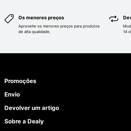
Os menores preços
Dev
Aproveite os menores preços para produtos
Mud
de alta qualidade.
14 d
Promoções
Envio
Devolver um artigo
Sobre a Dealy