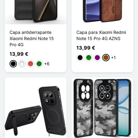
Capa antiderrapante
Capa para Xiaomi Redmi
Xiaomi Redmi Note 15
Note 15 Pro 4G AZNS
Pro 4G
13,99 €
13,99 €
+1
Preto
Verde
Púrpura
Castanho
+6
Preto
Branco
Vermelho
Verde