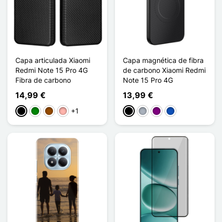
Capa articulada Xiaomi
Capa magnética de fibra
Redmi Note 15 Pro 4G
de carbono Xiaomi Redmi
Fibra de carbono
Note 15 Pro 4G
14,99 €
13,99 €
+1
Preto
Verde
Castanho
Ouro rosa
Preto
Cinzento
Púrpura
Saphir