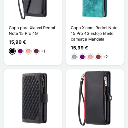
Capa para Xiaomi Redmi
Capa Xiaomi Redmi Note
Note 15 Pro 4G
15 Pro 4G Estojo Efeito
camurça Mandala
15,99 €
15,99 €
+1
Preto
Púrpura
Ouro rosa
Rouge Vin
+2
Cinzento
Púrpura
Ouro rosa
Vermelho escuro