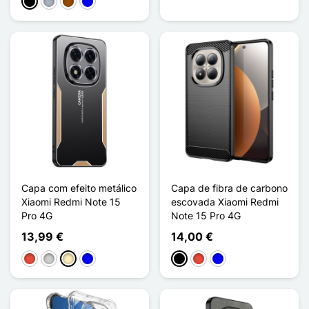
Preto
Cinzento
Castanho
Azul
Capa com efeito metálico
Capa de fibra de carbono
Xiaomi Redmi Note 15
escovada Xiaomi Redmi
Pro 4G
Note 15 Pro 4G
13,99 €
14,00 €
Vermelho
Prata
Ouro
Azul
Preto
Vermelho
Azul