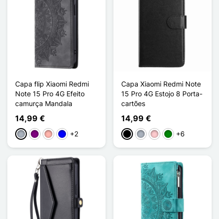
Capa flip Xiaomi Redmi
Capa Xiaomi Redmi Note
Note 15 Pro 4G Efeito
15 Pro 4G Estojo 8 Porta-
camurça Mandala
cartões
14,99 €
14,99 €
+2
+6
Cinzento
Púrpura
Ouro rosa
Azul
Preto
Cinzento
Rosa
Verde