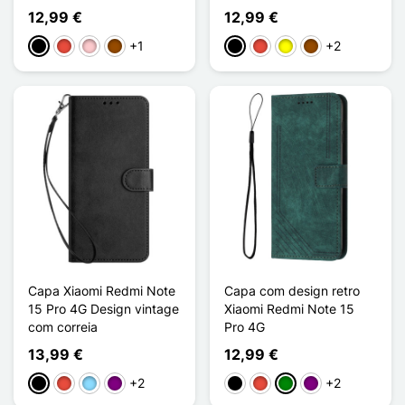
12,99 €
12,99 €
+1
+2
Preto
Vermelho
Rosa
Castanho
Preto
Vermelho
Amarelo
Castanho
Capa Xiaomi Redmi Note
Capa com design retro
15 Pro 4G Design vintage
Xiaomi Redmi Note 15
com correia
Pro 4G
13,99 €
12,99 €
+2
+2
Preto
Vermelho
Azul Claro
Púrpura
Preto
Vermelho
Verde
Púrpura