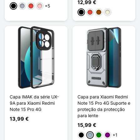
12,99 €
+5
Preto
Cinzento
Vermelho
Rosa
Preto
Vermelho
Castanho
Bege
Capa IMAK da série UX-
Capa para Xiaomi Redmi
9A para Xiaomi Redmi
Note 15 Pro 4G Suporte e
Note 15 Pro 4G
proteção da protecção
para lente
13,99 €
15,99 €
+1
Preto
Cinzento
Verde
Púrpura