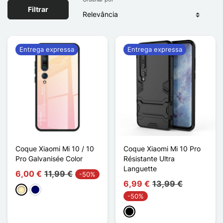
Filtrar
Entrega expressa
Entrega expressa
Coque Xiaomi Mi 10 / 10
Coque Xiaomi Mi 10 Pro
Pro Galvanisée Color
Résistante Ultra
Languette
6,00 €
11,99 €
-50%
6,99 €
13,99 €
Ouro
Azul marinho
-50%
Preto