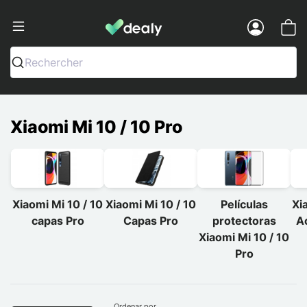
Dealy - Capas e acessórios para smart
Menu
Rechercher
Xiaomi Mi 10 / 10 Pro
Xiaomi Mi 10 / 10
Xiaomi Mi 10 / 10
Películas
Xi
capas Pro
Capas Pro
protectoras
A
Xiaomi Mi 10 / 10
Pro
Ordenar por