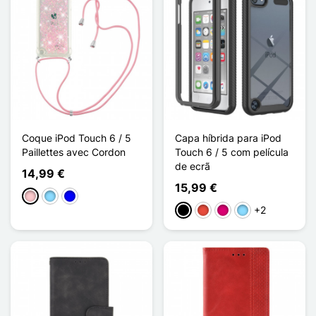
Coque iPod Touch 6 / 5
Capa híbrida para iPod
Paillettes avec Cordon
Touch 6 / 5 com película
de ecrã
14,99 €
15,99 €
Rosa
Azul Claro
Azul
+2
Preto
Vermelho
Magenta
Azul Claro