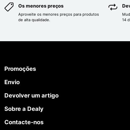
Os menores preços
Dev
Aproveite os menores preços para produtos
Mud
de alta qualidade.
14 d
Promoções
Envio
Devolver um artigo
Sobre a Dealy
Contacte-nos