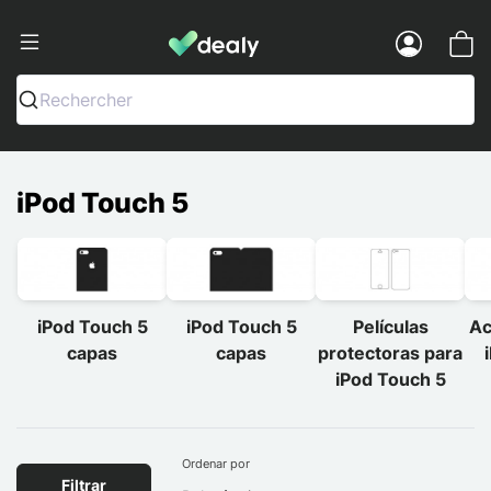
Dealy - Capas e acessórios para smart
Menu
Rechercher
iPod Touch 5
iPod Touch 5
iPod Touch 5
Películas
Ac
capas
capas
protectoras para
iPod Touch 5
Ordenar por
Filtrar