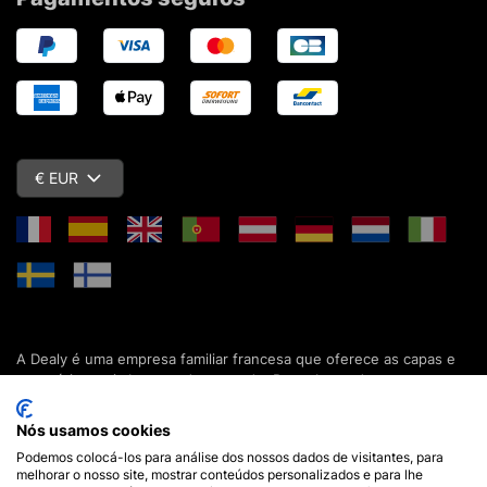
€ EUR
A Dealy é uma empresa familiar francesa que oferece as capas e
acessórios mais baratos do mercado. Descubra todas as nossas
colecções de capas, estojos, protecções de ecrã e acessórios
para o seu smartphone, tablet, computador ou relógio conectado.
Nós usamos cookies
Desde 2012, apresentamos novidades todos os dias para lhe
Podemos colocá-los para análise dos nossos dados de visitantes, para
oferecer ainda mais opções de escolha. Mais de 600.000 clientes
melhorar o nosso site, mostrar conteúdos personalizados e para lhe
em França e em todo o mundo já confiam na Dealy. Se tiver