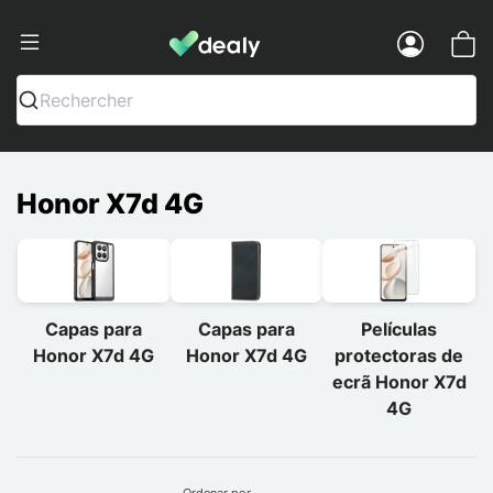
Dealy - Capas e acessórios para smart
Menu
Rechercher
Honor X7d 4G
Capas para
Capas para
Películas
Honor X7d 4G
Honor X7d 4G
protectoras de
ecrã Honor X7d
4G
Ordenar por