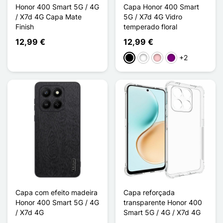
Honor 400 Smart 5G / 4G
Capa Honor 400 Smart
/ X7d 4G Capa Mate
5G / X7d 4G Vidro
Finish
temperado floral
12,99 €
12,99 €
+2
Preto
Branco
Rosa
Púrpura
Capa com efeito madeira
Capa reforçada
Honor 400 Smart 5G / 4G
transparente Honor 400
/ X7d 4G
Smart 5G / 4G / X7d 4G