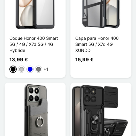
Coque Honor 400 Smart
Capa para Honor 400
5G / 4G / X7d 5G / 4G
Smart 5G / X7d 4G
Hybride
XUNDD
13,99 €
15,99 €
+1
Preto
Transparente
Azul
Gris Transparent