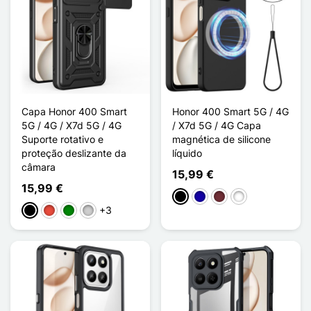
Capa Honor 400 Smart
Honor 400 Smart 5G / 4G
5G / 4G / X7d 5G / 4G
/ X7d 5G / 4G Capa
Suporte rotativo e
magnética de silicone
proteção deslizante da
líquido
câmara
15,99 €
15,99 €
Preto
Azul Escuro
Rouge Vin
Vert Foncé
+3
Preto
Vermelho
Verde
Prata