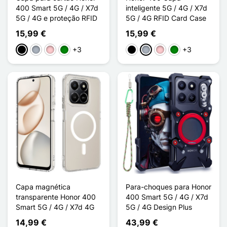
400 Smart 5G / 4G / X7d
inteligente 5G / 4G / X7d
5G / 4G e proteção RFID
5G / 4G RFID Card Case
15,99 €
15,99 €
+3
+3
Preto
Cinzento
Rosa
Verde
Preto
Cinzento
Rosa
Verde
Capa magnética
Para-choques para Honor
transparente Honor 400
400 Smart 5G / 4G / X7d
Smart 5G / 4G / X7d 4G
5G / 4G Design Plus
14,99 €
43,99 €