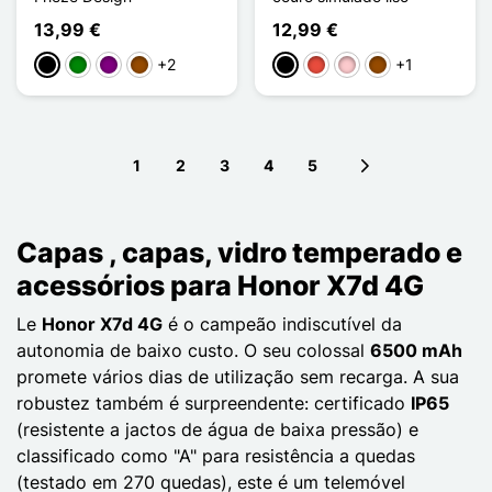
13,99 €
12,99 €
+2
+1
Preto
Verde
Púrpura
Castanho
Preto
Vermelho
Rosa
Castanho
1
2
3
4
5
Next page
Capas , capas, vidro temperado e
acessórios para Honor X7d 4G
Le
Honor X7d 4G
é o campeão indiscutível da
autonomia de baixo custo. O seu colossal
6500 mAh
promete vários dias de utilização sem recarga. A sua
robustez também é surpreendente: certificado
IP65
(resistente a jactos de água de baixa pressão) e
classificado como "A" para resistência a quedas
(testado em 270 quedas), este é um telemóvel