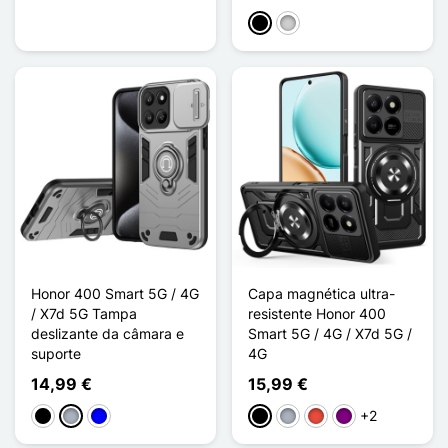
Preto
Prata
Honor 400 Smart 5G / 4G
Capa magnética ultra-
/ X7d 5G Tampa
resistente Honor 400
deslizante da câmara e
Smart 5G / 4G / X7d 5G /
suporte
4G
14,99 €
15,99 €
+2
Preto
Cinzento
Azul
Preto
Cinzento
Vermelho
Púrpura