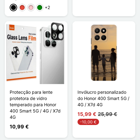
+2
Preto
Vermelho
Rosa
Verde
Protecção para lente
Invólucro personalizado
protetora de vidro
do Honor 400 Smart 5G /
temperado para Honor
4G / X7d 4G
400 Smart 5G / 4G / X7d
15,99 €
25,99 €
4G
-10,00 €
10,99 €