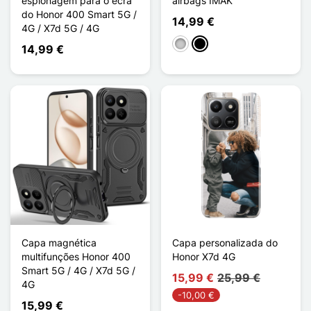
espionagem para o ecrã
airbags IMAK
do Honor 400 Smart 5G /
14,99 €
4G / X7d 5G / 4G
Transparente
Noir Mat
14,99 €
Capa magnética
Capa personalizada do
multifunções Honor 400
Honor X7d 4G
Smart 5G / 4G / X7d 5G /
15,99 €
25,99 €
4G
-10,00 €
15,99 €