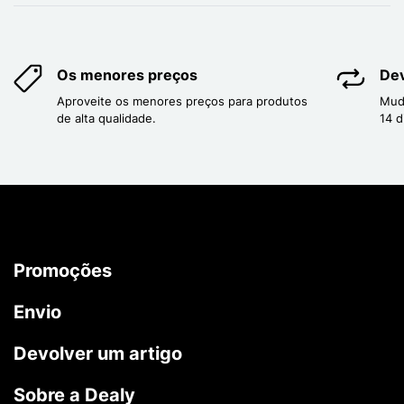
Os menores preços
Dev
Aproveite os menores preços para produtos
Mud
de alta qualidade.
14 d
Promoções
Envio
Devolver um artigo
Sobre a Dealy