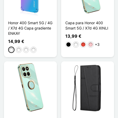
Honor 400 Smart 5G / 4G
Capa para Honor 400
/ X7d 4G Capa gradiente
Smart 5G / X7d 4G XINLI
ENKAY
13,99 €
14,99 €
+3
Preto
Branco
Vermelho
Rosa
Violet / Bleu
Bleu / Rose
Rose / Doré
Violet / Doré