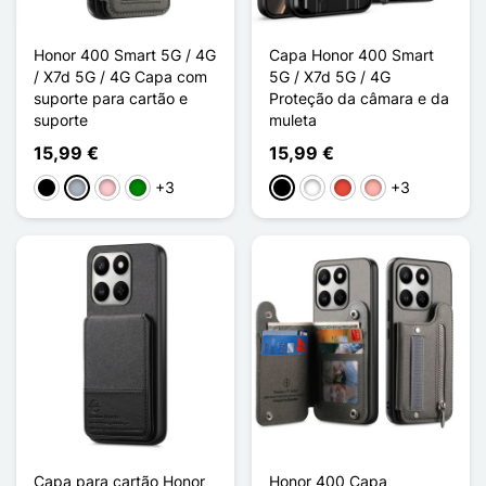
Honor 400 Smart 5G / 4G
Capa Honor 400 Smart
/ X7d 5G / 4G Capa com
5G / X7d 5G / 4G
suporte para cartão e
Proteção da câmara e da
suporte
muleta
15,99 €
15,99 €
+3
+3
Preto
Cinzento
Rosa
Verde
Preto
Branco
Vermelho
Ouro rosa
Capa para cartão Honor
Honor 400 Capa