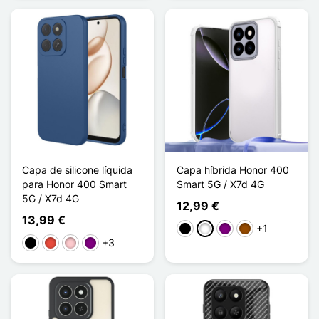
Capa de silicone líquida
Capa híbrida Honor 400
para Honor 400 Smart
Smart 5G / X7d 4G
5G / X7d 4G
12,99 €
13,99 €
+1
Preto
Branco
Púrpura
Castanho
+3
Preto
Vermelho
Rosa
Púrpura