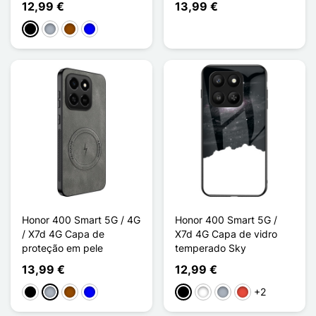
12,99 €
13,99 €
Preto
Cinzento
Castanho
Azul
Honor 400 Smart 5G / 4G
Honor 400 Smart 5G /
/ X7d 4G Capa de
X7d 4G Capa de vidro
proteção em pele
temperado Sky
13,99 €
12,99 €
+2
Preto
Cinzento
Castanho
Azul
Preto
Branco
Cinzento
Vermelho