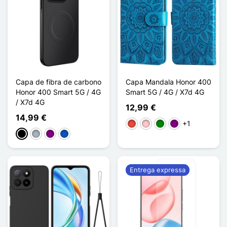
Capa de fibra de carbono
Capa Mandala Honor 400
Honor 400 Smart 5G / 4G
Smart 5G / 4G / X7d 4G
/ X7d 4G
12,99 €
14,99 €
+1
Vermelho
Rosa
Verde
Púrpura
Preto
Cinzento
Púrpura
Saphir
Entrega expressa