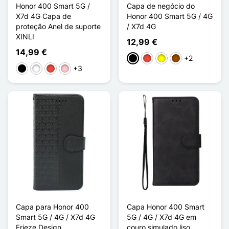
Honor 400 Smart 5G /
Capa de negócio do
X7d 4G Capa de
Honor 400 Smart 5G / 4G
proteção Anel de suporte
/ X7d 4G
XINLI
12,99 €
14,99 €
+2
Preto
Vermelho
Amarelo
Castanho
+3
Preto
Branco
Vermelho
Rosa
Capa para Honor 400
Capa Honor 400 Smart
Smart 5G / 4G / X7d 4G
5G / 4G / X7d 4G em
Frieze Design
couro simulado liso