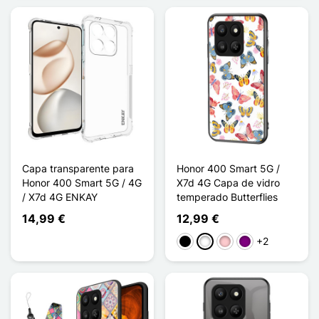
Capa transparente para
Honor 400 Smart 5G /
Honor 400 Smart 5G / 4G
X7d 4G Capa de vidro
/ X7d 4G ENKAY
temperado Butterflies
14,99 €
12,99 €
+2
Preto
Branco
Rosa
Púrpura