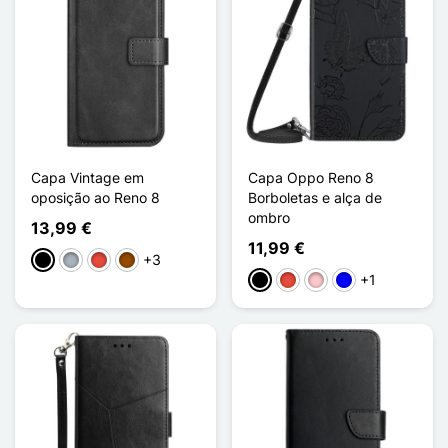
Capa Vintage em
Capa Oppo Reno 8
oposição ao Reno 8
Borboletas e alça de
ombro
13,99 €
11,99 €
+3
Preto
Cinzento
Vermelho
Castanho
+1
Preto
Vermelho
Rosa
Azul