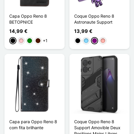
Capa Oppo Reno 8
Coque Oppo Reno 8
BETOPNICE
Astronaute Support
14,99 €
13,99 €
+1
Preto
Rosa
Verde
Castanho escuro
Preto
Azul Claro
Púrpura
Ouro rosa
Capa para Oppo Reno 8
Coque Oppo Reno 8
com fita brilhante
Support Amovible Deux
Positions Mains Libres