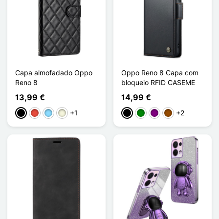
Capa almofadado Oppo
Oppo Reno 8 Capa com
Reno 8
bloqueio RFID CASEME
13,99 €
14,99 €
+1
+2
Preto
Vermelho
Azul Claro
Bege
Preto
Verde
Púrpura
Castanho