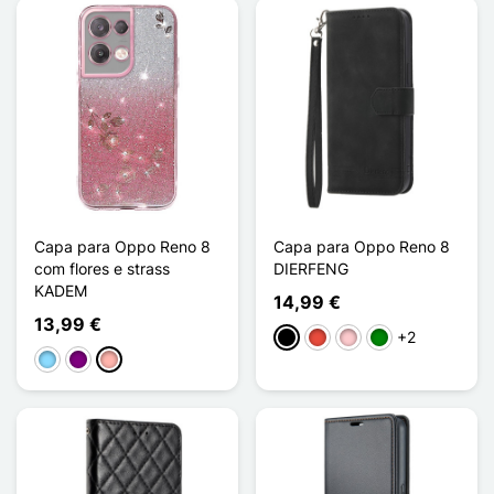
Capa para Oppo Reno 8
Capa para Oppo Reno 8
com flores e strass
DIERFENG
KADEM
14,99 €
13,99 €
+2
Preto
Vermelho
Rosa
Verde
Azul Claro
Púrpura
Ouro rosa