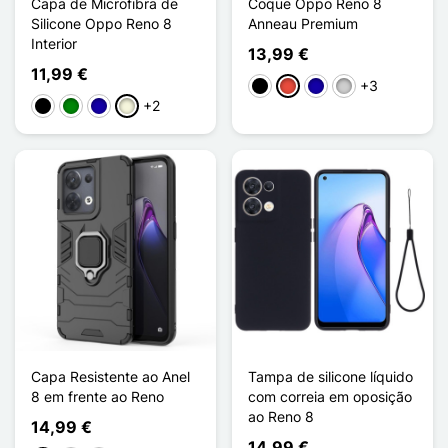
Capa de Microfibra de
Coque Oppo Reno 8
Silicone Oppo Reno 8
Anneau Premium
Interior
13,99 €
11,99 €
+3
Preto
Vermelho
Azul Escuro
Prata
+2
Preto
Verde
Azul Escuro
Bege
Capa Resistente ao Anel
Tampa de silicone líquido
8 em frente ao Reno
com correia em oposição
ao Reno 8
14,99 €
14,99 €