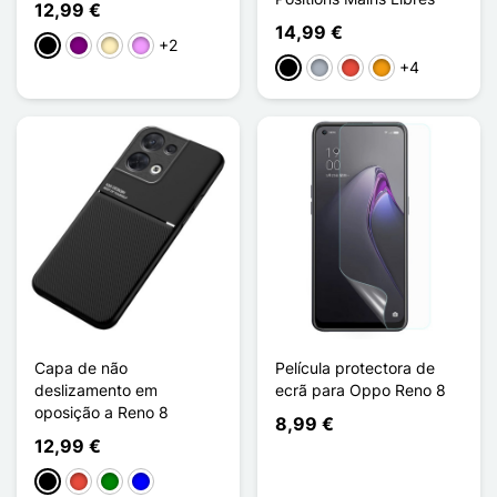
12,99 €
14,99 €
+2
Preto
Púrpura
Ouro
Violeta ligeira
+4
Preto
Cinzento
Vermelho
Laranja
Capa de não
Película protectora de
deslizamento em
ecrã para Oppo Reno 8
oposição a Reno 8
8,99 €
12,99 €
Preto
Vermelho
Verde
Azul