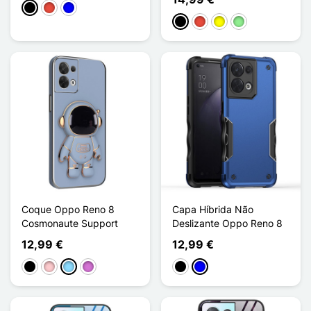
Preto
Vermelho
Azul
Preto
Vermelho
Amarelo
Verde claro
Coque Oppo Reno 8
Capa Híbrida Não
Cosmonaute Support
Deslizante Oppo Reno 8
12,99 €
12,99 €
Preto
Rosa
Azul Claro
Púrpura
Preto
Azul