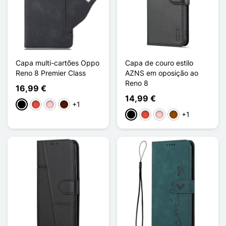
Capa multi-cartões Oppo
Capa de couro estilo
Reno 8 Premier Class
AZNS em oposição ao
Reno 8
16,99 €
14,99 €
+1
Preto
Vermelho
Rosa
Castanho escuro
+1
Preto
Vermelho
Rosa
Castanho