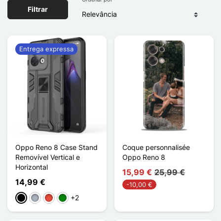
Filtrar
Entrega expressa
Oppo Reno 8 Case Stand
Coque personnalisée
Removível Vertical e
Oppo Reno 8
Horizontal
15,99 €
25,99 €
14,99 €
-10,00 €
+2
Preto
Cinzento
Vermelho
Verde