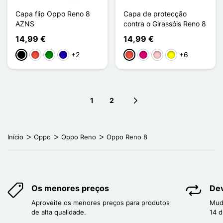
Capa flip Oppo Reno 8
Capa de protecção
AZNS
contra o Girassóis Reno 8
14,99 €
14,99 €
+2
+6
Preto
Vermelho
Verde
Azul Escuro
Vermelho
Magenta
Rosa
Amarelo
1
2
Next page
Início
Oppo
Oppo Reno
Oppo Reno 8
Os menores preços
Dev
Aproveite os menores preços para produtos
Mud
de alta qualidade.
14 d