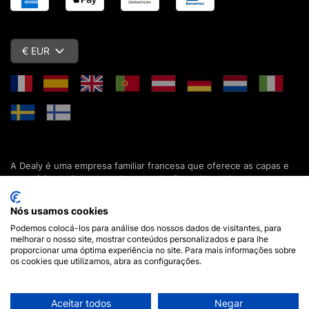
€ EUR
A Dealy é uma empresa familiar francesa que oferece as capas e
acessórios mais baratos do mercado. Descubra todas as nossas
colecções de capas, estojos, protecções de ecrã e acessórios
para o seu smartphone, tablet, computador ou relógio conectado.
Nós usamos cookies
Desde 2012, apresentamos novidades todos os dias para lhe
Podemos colocá-los para análise dos nossos dados de visitantes, para
oferecer ainda mais opções de escolha. Mais de 600.000 clientes
melhorar o nosso site, mostrar conteúdos personalizados e para lhe
em França e em todo o mundo já confiam na Dealy. Se tiver
proporcionar uma óptima experiência no site. Para mais informações sobre
alguma pergunta, a nossa equipa está disponível 7 dias por
os cookies que utilizamos, abra as configurações.
semana para a responder.
Aceitar todos
Negar