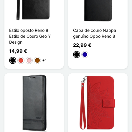
Estilo oposto Reno 8
Capa de couro Nappa
Estilo de Couro Geo Y
genuíno Oppo Reno 8
Design
22,99 €
14,99 €
Preto
Azul Escuro
+1
Preto
Vermelho
Rosa
Castanho