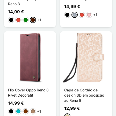
Reno 8
14,99 €
14,99 €
+1
Preto
Cinzento
Vermelho
Rosa
+1
Preto
Vermelho
Verde
Castanho escuro
Flip Cover Oppo Reno 8
Capa de Cordão de
Rivet Décoratif
design 3D em oposição
ao Reno 8
14,99 €
12,99 €
+1
Preto
Turquesa
Café
Taupe