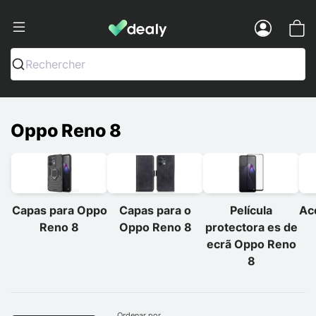
Dealy - Capas e acessórios para smart
Menu
Rechercher
Oppo Reno 8
Capas para Oppo
Capas para o
Película
Ac
Reno 8
Oppo Reno 8
protectora es de
ecrã Oppo Reno
8
Ordenar por