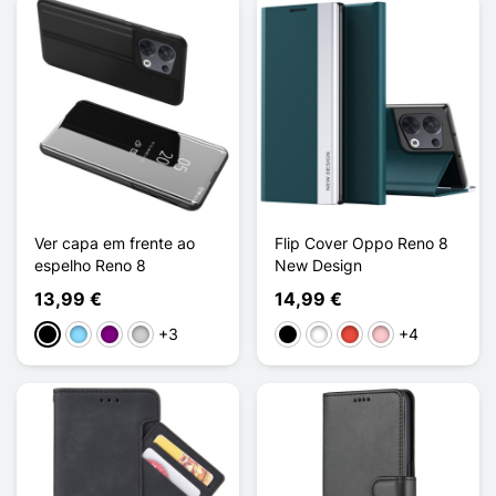
Ver capa em frente ao
Flip Cover Oppo Reno 8
espelho Reno 8
New Design
13,99 €
14,99 €
+3
+4
Preto
Azul Claro
Púrpura
Prata
Preto
Branco
Vermelho
Rosa