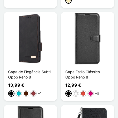
Castanho claro
Capa de Elegância Subtil
Capa Estilo Clássico
Oppo Reno 8
Oppo Reno 8
13,99 €
12,99 €
+1
+5
Preto
Turquesa
Castanho escuro
Vermelho escuro
Preto
Branco
Vermelho
Magenta