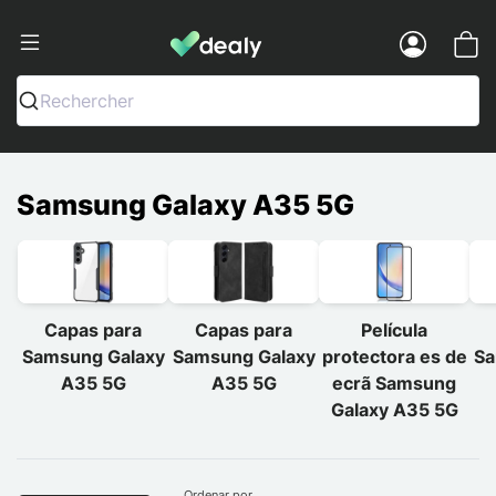
Dealy - Capas e acessórios para smart
Menu
Rechercher
Samsung Galaxy A35 5G
Capas para
Capas para
Película
Samsung Galaxy
Samsung Galaxy
protectora es de
Sa
A35 5G
A35 5G
ecrã Samsung
Galaxy A35 5G
Ordenar por