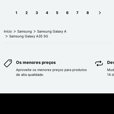
1
2
3
4
5
6
7
8
Next pag
Início
Samsung
Samsung Galaxy A
Samsung Galaxy A35 5G
Os menores preços
Dev
Aproveite os menores preços para produtos
Mud
de alta qualidade.
14 d