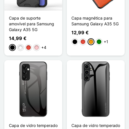
Capa de suporte
Capa magnética para
amovível para Samsung
Samsung Galaxy A35 5G
Galaxy A35 5G
12,99 €
14,99 €
+1
Preto
Vermelho
Laranja
Verde
+4
Preto
Branco
Vermelho
Rosa
Capa de vidro temperado
Capa de vidro temperado