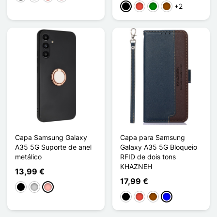
+2
Preto
Vermelho
Verde
Castanho
Capa Samsung Galaxy
Capa para Samsung
A35 5G Suporte de anel
Galaxy A35 5G Bloqueio
metálico
RFID de dois tons
KHAZNEH
13,99 €
17,99 €
Preto
Prata
Ouro rosa
Preto
Vermelho
Castanho
Azul