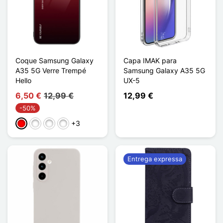
Coque Samsung Galaxy
Capa IMAK para
A35 5G Verre Trempé
Samsung Galaxy A35 5G
Hello
UX-5
6,50 €
12,99 €
12,99 €
-50%
+3
Rouge / Noir
Cyan/Bleu
Violet / Bleu
Bleu / Rose
Entrega expressa