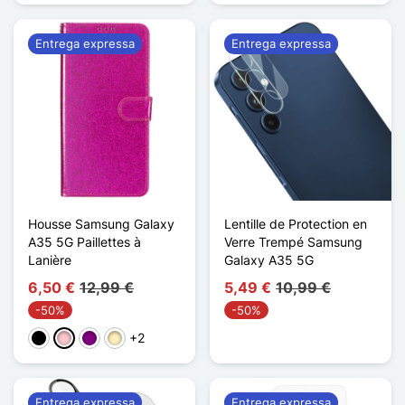
Entrega expressa
Entrega expressa
Housse Samsung Galaxy
Lentille de Protection en
A35 5G Paillettes à
Verre Trempé Samsung
Lanière
Galaxy A35 5G
6,50 €
12,99 €
5,49 €
10,99 €
-50%
-50%
+2
Preto
Rosa
Púrpura
Ouro
Entrega expressa
Entrega expressa