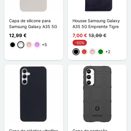
Capa de silicone para
Housse Samsung Galaxy
Samsung Galaxy A35 5G
A35 5G Empreinte Tigre
12,99 €
7,00 €
13,99 €
-50%
+5
Preto
Branco
Rosa
Violeta ligeira
+2
Preto
Vermelho
Rosa
Verde
Capa de plástico ultrafina
Capa de proteção