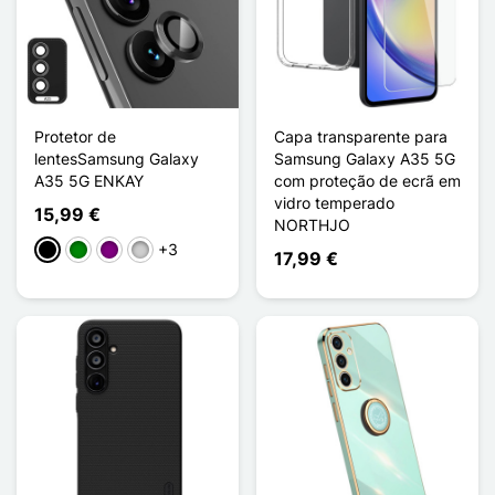
Protetor de
Capa transparente para
lentesSamsung Galaxy
Samsung Galaxy A35 5G
A35 5G ENKAY
com proteção de ecrã em
vidro temperado
15,99 €
NORTHJO
+3
Preto
Verde
Púrpura
Prata
17,99 €