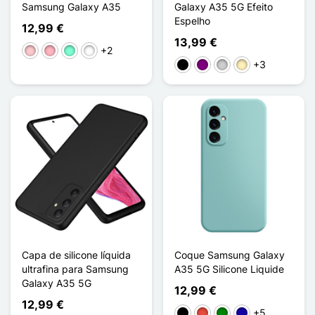
Samsung Galaxy A35
Galaxy A35 5G Efeito
Espelho
12,99 €
13,99 €
+2
Rosa
Rose Bleu Ciel
Vert Bébé Bleu
Orange Jaune
+3
Preto
Púrpura
Prata
Ouro
Capa de silicone líquida
Coque Samsung Galaxy
ultrafina para Samsung
A35 5G Silicone Liquide
Galaxy A35 5G
12,99 €
12,99 €
+5
Preto
Vermelho
Verde
Azul Escuro