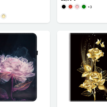
+3
Preto
Vermelho
Rosa
Verde
a
ta
Ouro