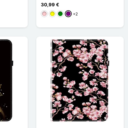
30,99 €
+2
Rosa
Amarelo
Verde
Púrpura