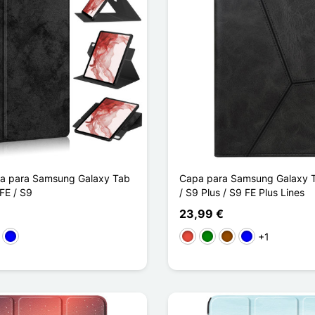
va para Samsung Galaxy Tab
Capa para Samsung Galaxy T
FE / S9
/ S9 Plus / S9 FE Plus Lines
23,99 €
+1
to
sa
Azul
Vermelho
Verde
Castanho
Azul