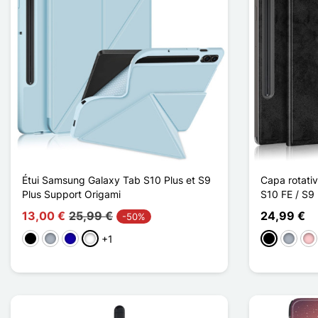
Étui Samsung Galaxy Tab S10 Plus et S9
Capa rotati
Plus Support Origami
S10 FE / S9 
13,00 €
25,99 €
24,99 €
-50%
+1
Preto
Cinzento
Azul Escuro
Bleu Ciel
Preto
Cinzen
Ro