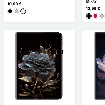
ENKAY
10,99 €
12,99 €
Preto
Prata
Multicolore
Preto
Magent
Pra