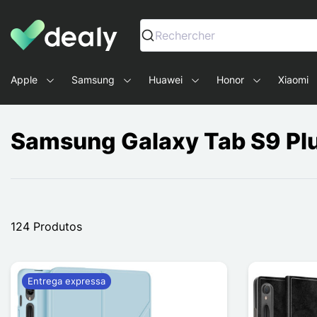
Dealy - Capas e acessórios para smartphones e tablets
Rechercher
Apple
Samsung
Huawei
Honor
Xiaomi
Samsung Galaxy Tab S9 Pl
124 Produtos
Entrega expressa