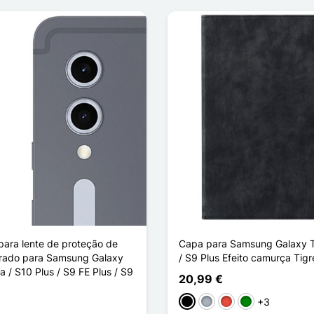
para lente de proteção de
Capa para Samsung Galaxy T
rado para Samsung Galaxy
/ S9 Plus Efeito camurça Tig
a / S10 Plus / S9 FE Plus / S9
20,99 €
+3
Preto
Cinzento
Vermelho
Verde