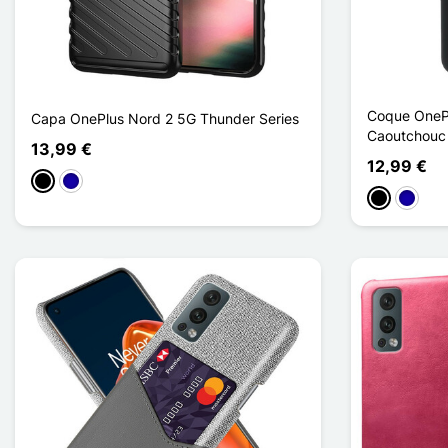
Coque OnePl
Capa OnePlus Nord 2 5G Thunder Series
Caoutchouc
13,99 €
12,99 €
Preto
Azul Escuro
Preto
Azul Es