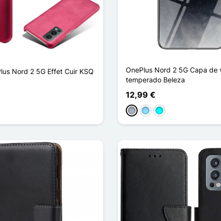
OnePlus Nord 2 5G Capa de 
us Nord 2 5G Effet Cuir KSQ
temperado Beleza
12,99 €
a
l Escuro
Cinzento
Azul Claro
Ciano