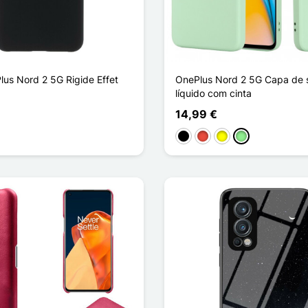
us Nord 2 5G Rigide Effet
OnePlus Nord 2 5G Capa de s
líquido com cinta
14,99 €
curo
Preto
Vermelho
Amarelo
Verde claro