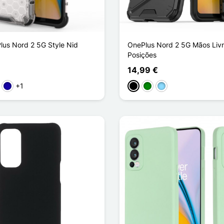
us Nord 2 5G Style Nid
OnePlus Nord 2 5G Mãos Liv
Posições
14,99 €
+1
rmelho
Azul Escuro
Preto
Verde
Azul Claro