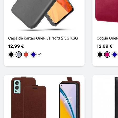
Capa de cartão OnePlus Nord 2 5G KSQ
Coque OnePl
12,99 €
12,99 €
+1
Preto
Cinzento
Vermelho
Azul Escuro
Preto
Magent
Azu