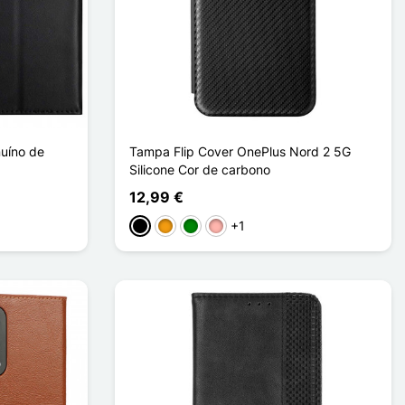
uíno de
Tampa Flip Cover OnePlus Nord 2 5G
Silicone Cor de carbono
12,99 €
+1
Preto
Laranja
Verde
Ouro rosa