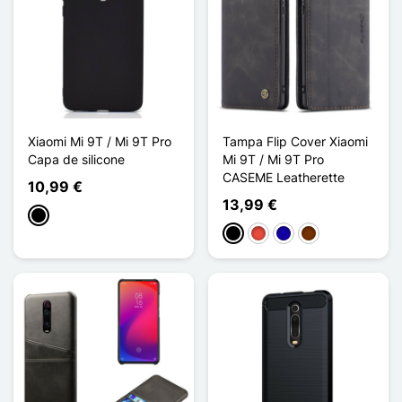
Xiaomi Mi 9T / Mi 9T Pro
Tampa Flip Cover Xiaomi
Capa de silicone
Mi 9T / Mi 9T Pro
CASEME Leatherette
10,99 €
13,99 €
Preto
Preto
Vermelho
Azul Escuro
Café