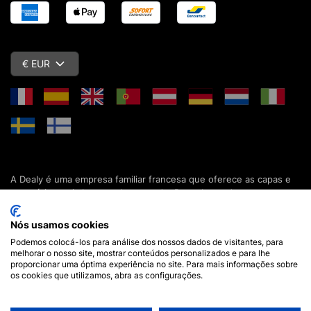
€ EUR
A Dealy é uma empresa familiar francesa que oferece as capas e
acessórios mais baratos do mercado. Descubra todas as nossas
colecções de capas, estojos, protecções de ecrã e acessórios
para o seu smartphone, tablet, computador ou relógio conectado.
Nós usamos cookies
Desde 2012, apresentamos novidades todos os dias para lhe
Podemos colocá-los para análise dos nossos dados de visitantes, para
oferecer ainda mais opções de escolha. Mais de 600.000 clientes
melhorar o nosso site, mostrar conteúdos personalizados e para lhe
em França e em todo o mundo já confiam na Dealy. Se tiver
proporcionar uma óptima experiência no site. Para mais informações sobre
alguma pergunta, a nossa equipa está disponível 7 dias por
os cookies que utilizamos, abra as configurações.
semana para a responder.