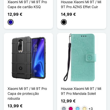
Xiaomi Mi 9T / Mi 9T Pro
Housse Xiaomi Mi 9T / Mi
Capa de cartão KSQ
9T Pro AZNS Effet Cuir
12,99 €
14,99 €
Azul Escuro
Preto
Xiaomi Mi 9T / Mi 9T Pro
Housse Xiaomi Mi 9T / Mi
Capa de protecção
9T Pro Mandala Soleil
robusta
12,99 €
13,99 €
+3
Cinzento
Magenta
Azul Claro
Ouro