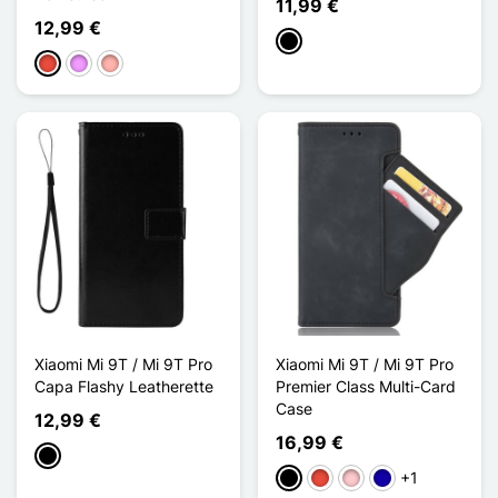
11,99 €
12,99 €
Preto
Vermelho
Violeta ligeira
Ouro rosa
Xiaomi Mi 9T / Mi 9T Pro
Xiaomi Mi 9T / Mi 9T Pro
Capa Flashy Leatherette
Premier Class Multi-Card
Case
12,99 €
16,99 €
Preto
+1
Preto
Vermelho
Rosa
Azul Escuro