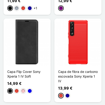
11,99 €
12,99 €
+1
Preto
Cinzento
Vermelho
Azul Escuro
Púrpura
Capa Flip Cover Sony
Capa de fibra de carbono
Xperia 1 IV Soft
escovada Sony Xperia 1
IV
14,99 €
13,99 €
Preto
Vermelho
Rosa
Azul
Vermelho
Azul Escuro