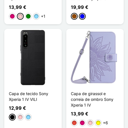
13,99 €
19,99 €
+1
Magenta
Rosa
Verde
Azul Claro
Castanho
Azul
Capa de tecido Sony
Capa de girassol e
Xperia 1 IV VILI
correia de ombro Sony
Xperia 1 IV
12,99 €
13,99 €
Preto
Rosa
Azul Claro
+6
Vermelho
Magenta
Rosa
Amarelo