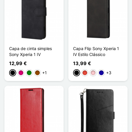
Capa de cinta simples
Capa Flip Sony Xperia 1
Sony Xperia 1 IV
IV Estilo Clássico
12,99 €
13,99 €
+1
+3
Preto
Magenta
Verde
Castanho
Preto
Vermelho
Rosa
Azul Escuro