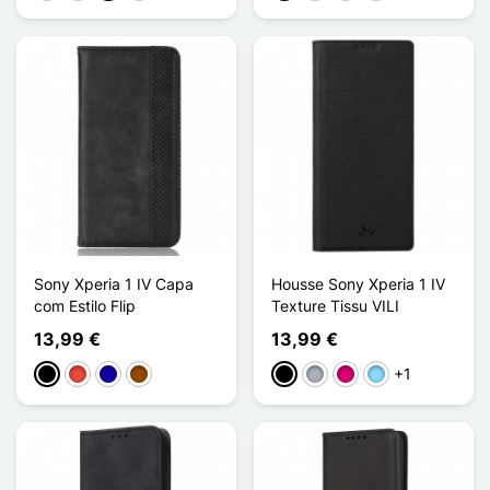
Sony Xperia 1 IV Capa
Housse Sony Xperia 1 IV
com Estilo Flip
Texture Tissu VILI
13,99 €
13,99 €
+1
Preto
Vermelho
Azul Escuro
Castanho
Preto
Cinzento
Magenta
Azul Claro