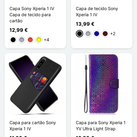
Capa Sony Xperia 1 IV
Capa de tecido Sony
Capa de tecido para
Xperia 1 IV
cartão
13,99 €
12,99 €
+2
Preto
Cinzento
Azul Escuro
Castanho escuro
+4
Preto
Cinzento
Vermelho
Amarelo
Capa para cartão Sony
Capa para Sony Xperia 1
Xperia 1 IV
YV Ultra Light Strap