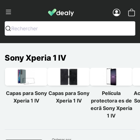
Dealy - Capas e acessórios para smart
Menu
Rechercher
Sony Xperia 1 IV
Capas para Sony
Capas para Sony
Película
Ac
Xperia 1 IV
Xperia 1 IV
protectora es de
So
ecrã Sony Xperia
1 IV
Ordenar por