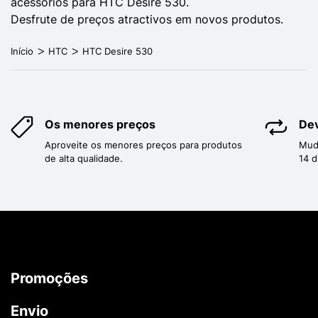
acessórios para HTC Desire 530.
Desfrute de preços atractivos em novos produtos.
Início
HTC
HTC Desire 530
Os menores preços
Dev
Aproveite os menores preços para produtos
Mud
de alta qualidade.
14 d
Promoções
Envio