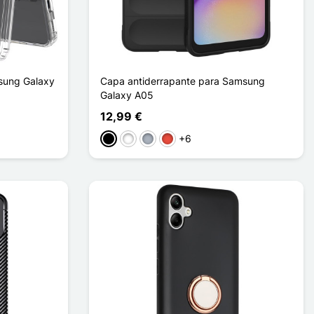
sung Galaxy
Capa antiderrapante para Samsung
Galaxy A05
12,99 €
+6
Preto
Branco
Cinzento
Vermelho