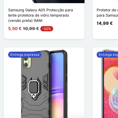
Samsung Galaxy A05 Protecção para
Protetor de
lente protetora de vidro temperado
para Samsu
(versão preta) IMAK
14,99 €
5,50 €
10,99 €
-50%
Entrega expressa
Entrega ex