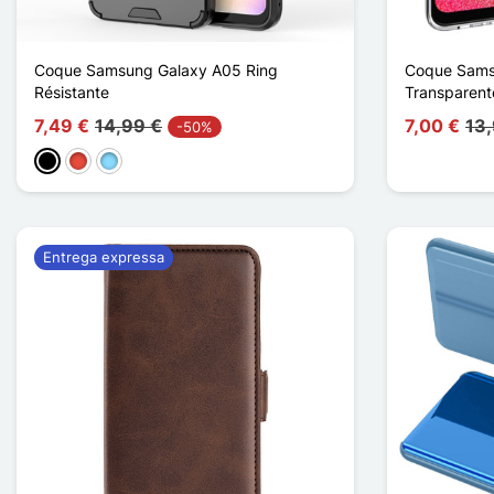
Coque Samsung Galaxy A05 Ring
Coque Sams
Résistante
Transparent
7,49 €
14,99 €
7,00 €
13
-50%
Preto
Vermelho
Azul Claro
Entrega expressa