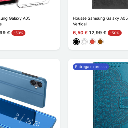
ung Galaxy A05
Housse Samsung Galaxy A05
e
Vertical
,99 €
6,50 €
12,99 €
-50%
-50%
Preto
Branco
Vermelho
Castanho
Entrega expressa