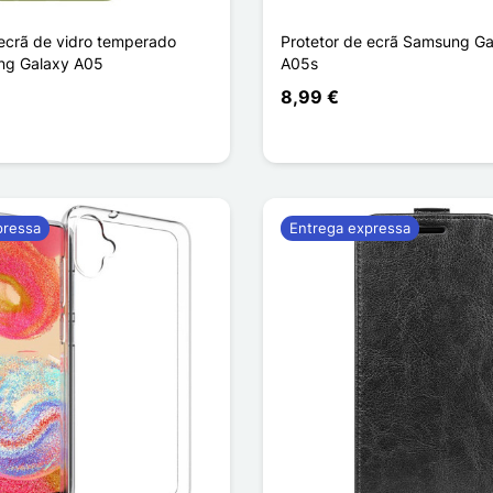
 ecrã de vidro temperado
Protetor de ecrã Samsung Ga
ng Galaxy A05
A05s
8,99 €
pressa
Entrega expressa