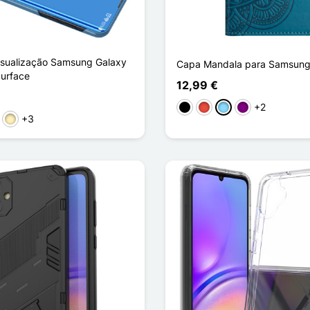
sualização Samsung Galaxy
Capa Mandala para Samsung
Surface
12,99 €
+2
Preto
Vermelho
Azul Claro
Púrpura
+3
a
ta
Ouro