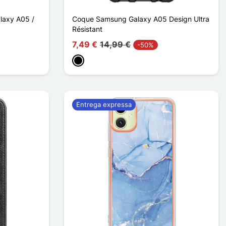
laxy A05 /
Coque Samsung Galaxy A05 Design Ultra
Résistant
7,49 €
14,99 €
-50%
Preto
Entrega expressa