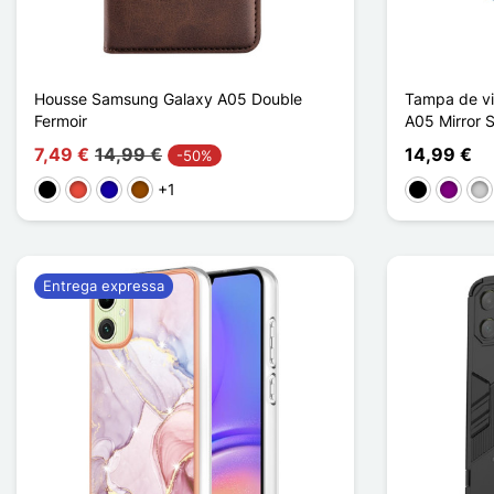
Housse Samsung Galaxy A05 Double
Tampa de vi
Fermoir
A05 Mirror 
7,49 €
14,99 €
14,99 €
-50%
+1
Preto
Vermelho
Azul Escuro
Castanho
Preto
Púrpur
Pra
Entrega expressa