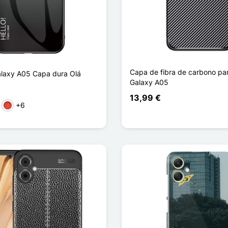
Capa de fibra de carbono p
laxy A05 Capa dura Olá
Galaxy A05
13,99 €
+6
zento
Vermelho