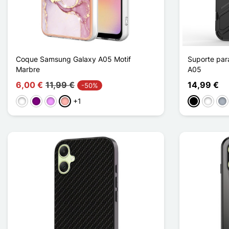
Coque Samsung Galaxy A05 Motif
Suporte par
Marbre
A05
6,00 €
11,99 €
14,99 €
-50%
+1
Branco
Púrpura
Violeta ligeira
Ouro rosa
Preto
Branco
Cin