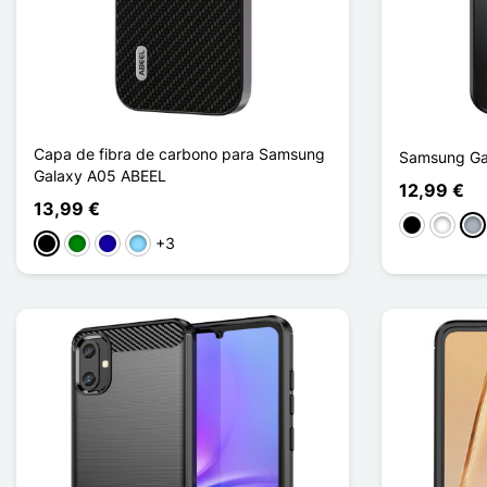
Capa de fibra de carbono para Samsung
Samsung Ga
Galaxy A05 ABEEL
12,99 €
13,99 €
Preto
Branco
Cin
+3
Preto
Verde
Azul Escuro
Azul Claro