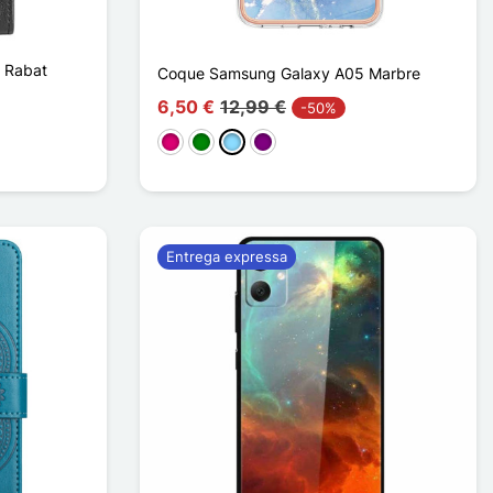
 Rabat
Coque Samsung Galaxy A05 Marbre
6,50 €
12,99 €
-50%
Magenta
Verde
Azul Claro
Púrpura
Entrega expressa