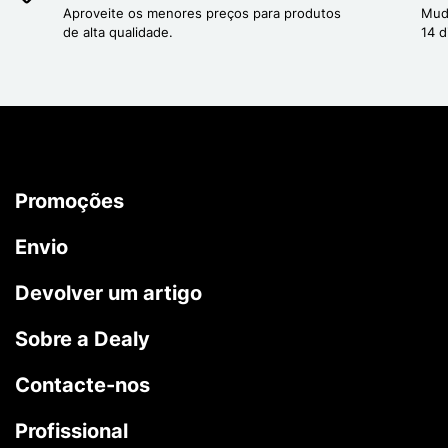
Aproveite os menores preços para produtos
Mud
de alta qualidade.
14 d
Promoções
Envio
Devolver um artigo
Sobre a Dealy
Contacte-nos
Profissional