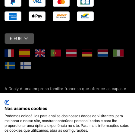
€ EUR
A Dealy é uma empresa familiar francesa que oferece as capas e
acessórios mais baratos do mercado. Descubra todas as nossas
colecções de capas, estojos, protecções de ecrã e acessórios
para o seu smartphone, tablet, computador ou relógio conectado.
Nós usamos cookies
Desde 2012, apresentamos novidades todos os dias para lhe
Podemos colocá-los para análise dos nossos dados de visitantes, para
oferecer ainda mais opções de escolha. Mais de 600.000 clientes
melhorar o nosso site, mostrar conteúdos personalizados e para lhe
em França e em todo o mundo já confiam na Dealy. Se tiver
proporcionar uma óptima experiência no site. Para mais informações sobre
alguma pergunta, a nossa equipa está disponível 7 dias por
os cookies que utilizamos, abra as configurações.
semana para a responder.