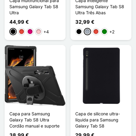
Capa multifuncional para
Capa inteligente
Samsung Galaxy Tab S8
Samsung Galaxy Tab S8
Ultra
Ultra Três Abas
44,99 €
32,99 €
+4
+2
Preto
Vermelho
Magenta
Rosa
Preto
Cinzento
Vermelho
Verde
Capa para Samsung
Capa de silicone ultra-
Galaxy Tab S8 Ultra
líquida para Samsung
Cordão manual e suporte
Galaxy Tab S8
38,99 €
29,99 €