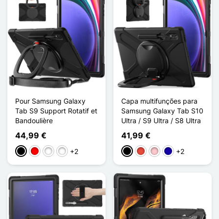
Pour Samsung Galaxy
Capa multifunções para
Tab S9 Support Rotatif et
Samsung Galaxy Tab S10
Bandoulière
Ultra / S9 Ultra / S8 Ultra
44,99 €
41,99 €
+2
+2
Preto
Rouge / Noir
Bleu / Noir
Bleu / Vert Jaune
Preto
Vermelho
Rosa
Azul Escuro