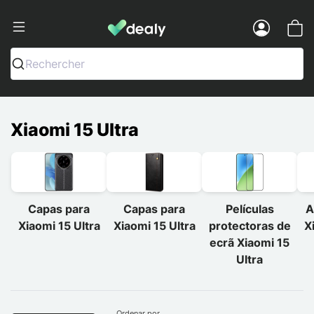
Dealy - Capas e acessórios para smart
Menu
Rechercher
Xiaomi 15 Ultra
Capas para
Capas para
Películas
A
Xiaomi 15 Ultra
Xiaomi 15 Ultra
protectoras de
X
ecrã Xiaomi 15
Ultra
Ordenar por