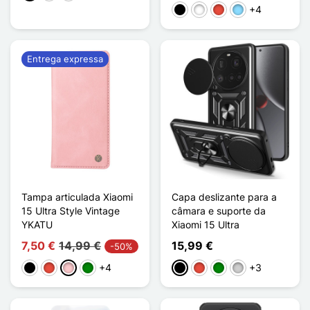
+4
Preto
Branco
Vermelho
Azul Claro
Entrega expressa
Tampa articulada Xiaomi
Capa deslizante para a
15 Ultra Style Vintage
câmara e suporte da
YKATU
Xiaomi 15 Ultra
7,50 €
14,99 €
15,99 €
-50%
+4
+3
Preto
Vermelho
Rosa
Verde
Preto
Vermelho
Verde
Prata