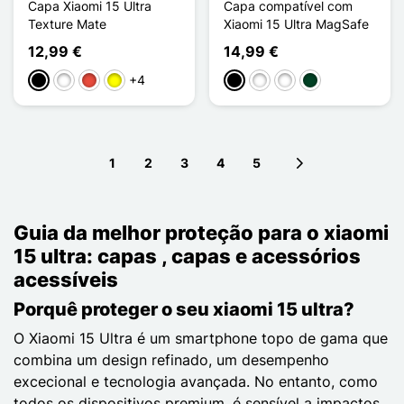
Capa Xiaomi 15 Ultra
Capa compatível com
Texture Mate
Xiaomi 15 Ultra MagSafe
12,99 €
14,99 €
+4
Preto
Branco
Vermelho
Amarelo
Preto
Branco
Vert Clair
Vert Noirâtre
1
2
3
4
5
Next page
Guia da melhor proteção para o xiaomi
15 ultra: capas , capas e acessórios
acessíveis
Porquê proteger o seu xiaomi 15 ultra?
O Xiaomi 15 Ultra é um smartphone topo de gama que
combina um design refinado, um desempenho
excecional e tecnologia avançada. No entanto, como
todos os dispositivos premium, é sensível a impactos,