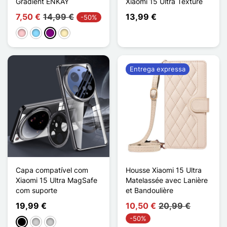
Gradient ENKAY
Xiaomi 15 Ultra Texture
7,50 €
14,99 €
13,99 €
-50%
Rosa
Azul Claro
Púrpura
Ouro
Entrega expressa
Capa compatível com
Housse Xiaomi 15 Ultra
Xiaomi 15 Ultra MagSafe
Matelassée avec Lanière
com suporte
et Bandoulière
19,99 €
10,50 €
20,99 €
-50%
Preto
Prata
Transparente