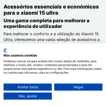
Acessórios essenciais e económicos
para o xiaomi 15 ultra
Uma gama completa para melhorar a
experiência do utilizador
Para melhorar o conforto e a utilização do Xiaomi 15
Ultra, oferecemos uma vasta seleção de acessórios a
preços acessíveis. Visitar
baterias externas
para
prolongar a duração da bateria do telemóvel quando
Nós usamos cookies
se está em movimento durante longos períodos. O
Podemos colocá-los para análise dos nossos dados de visitantes, para
carregadores de carga rápida
asseguram um
melhorar o nosso site, mostrar conteúdos personalizados e para lhe
recarregamento eficaz e seguro. O
cabos
e
proporcionar uma óptima experiência no site. Para mais informações sobre
os cookies que utilizamos, abra as configurações.
adaptadores garantem a compatibilidade com uma
vasta gama de dispositivos e requisitos. O s
uportes
para automóveis
e ciclismo
facilitam a utilização
Aceitar todos
Negar
segura do seu smartphone quando viaja.
Não, ajustar
Para uma experiência áudio envolvente, fornecemos
auriculares e altifalantes Bluetooth de alta qualidade.