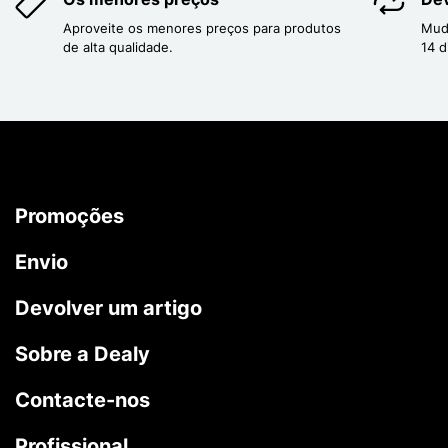
Aproveite os menores preços para produtos
Mud
de alta qualidade.
14 d
Promoções
Envio
Devolver um artigo
Sobre a Dealy
Contacte-nos
Profissional