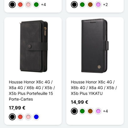
+4
+2
Preto
Vermelho
Rosa
Verde
Preto
Verde
Castanho
Violeta ligeira
Housse Honor X6c 4G /
Housse Honor X6c 4G /
X6a 4G / X6b 4G / X5b /
X6b 4G / X6a 4G / X5b /
X5b Plus Portefeuille 15
X5b Plus YIKATU
Porte-Cartes
14,99 €
17,99 €
+4
Preto
Verde
Castanho
Violeta ligeira
Preto
Vermelho
Rosa
Azul