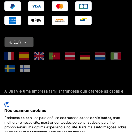
€ EUR
A Dealy é uma empresa familiar francesa que oferece as capas e
acessórios mais baratos do mercado. Descubra todas as nossas
colecções de capas, estojos, protecções de ecrã e acessórios
para o seu smartphone, tablet, computador ou relógio conectado.
Nós usamos cookies
Desde 2012, apresentamos novidades todos os dias para lhe
Podemos colocá-los para análise dos nossos dados de visitantes, para
oferecer ainda mais opções de escolha. Mais de 600.000 clientes
melhorar o nosso site, mostrar conteúdos personalizados e para lhe
em França e em todo o mundo já confiam na Dealy. Se tiver
proporcionar uma óptima experiência no site. Para mais informações sobre
alguma pergunta, a nossa equipa está disponível 7 dias por
os cookies que utilizamos, abra as configurações.