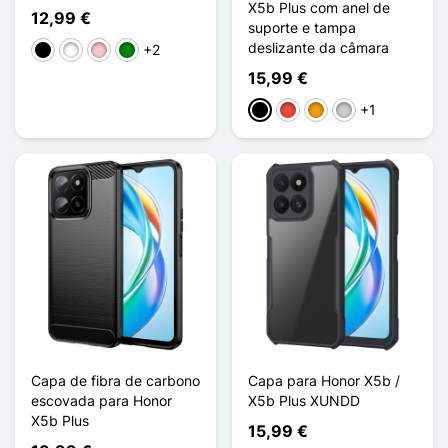
X5b Plus com anel de
12,99 €
suporte e tampa
deslizante da câmara
+2
Preto
Branco
Rosa
Verde
15,99 €
+1
Preto
Vermelho
Laranja
Prata
Capa de fibra de carbono
Capa para Honor X5b /
escovada para Honor
X5b Plus XUNDD
X5b Plus
15,99 €