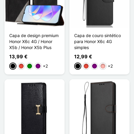
Capa de design premium
Capa de couro sintético
Honor X6c 4G / Honor
para Honor X6c 4G
X5b / Honor X5b Plus
simples
13,99 €
12,99 €
+2
+2
Preto
Vermelho
Verde
Púrpura
Preto
Vermelho
Púrpura
Ouro rosa