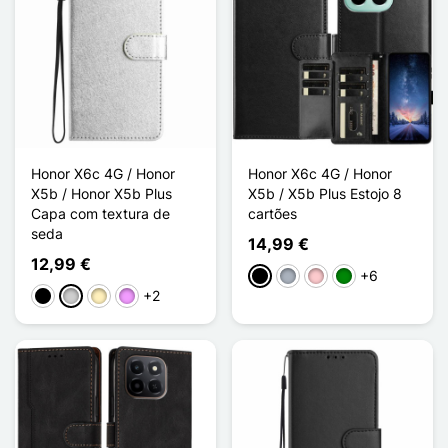
Honor X6c 4G / Honor
Honor X6c 4G / Honor
X5b / Honor X5b Plus
X5b / X5b Plus Estojo 8
Capa com textura de
cartões
seda
14,99 €
12,99 €
+6
Preto
Cinzento
Rosa
Verde
+2
Preto
Prata
Ouro
Violeta ligeira