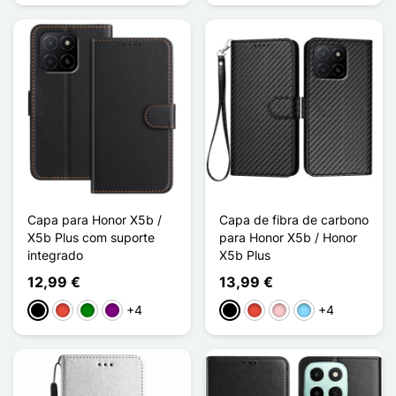
Capa para Honor X5b /
Capa de fibra de carbono
X5b Plus com suporte
para Honor X5b / Honor
integrado
X5b Plus
12,99 €
13,99 €
+4
+4
Preto
Vermelho
Verde
Púrpura
Preto
Vermelho
Rosa
Azul Claro