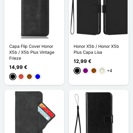
Capa Flip Cover Honor
Honor X5b / Honor X5b
X5b / X5b Plus Vintage
Plus Capa Lisa
Frieze
12,99 €
14,99 €
+4
Preto
Púrpura
Castanho
Bege
Preto
Vermelho
Castanho
Azul