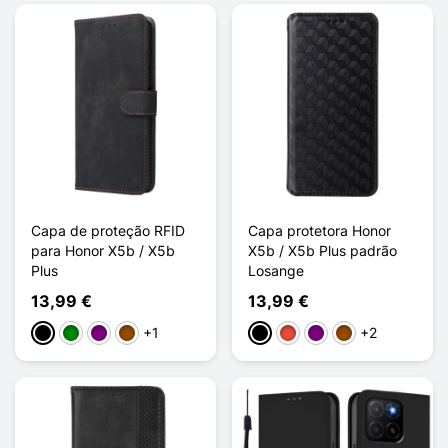
Capa de proteção RFID
Capa protetora Honor
para Honor X5b / X5b
X5b / X5b Plus padrão
Plus
Losange
13,99 €
13,99 €
+1
+2
Preto
Verde
Púrpura
Castanho
Preto
Vermelho
Púrpura
Castanho