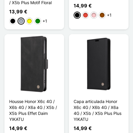
/ X5b Plus Motif Floral
14,99 €
13,99 €
+1
Preto
Vermelho
Rosa
Castanho
+1
Preto
Cinzento
Amarelo
Verde
Housse Honor X6c 4G /
Capa articulada Honor
X6b 4G / X6a 4G / X5b /
X6c 4G / X6b 4G / X6a
X5b Plus Effet Daim
4G / X5b / X5b Plus Plus
YIKATU
YIKATU
14,99 €
14,99 €