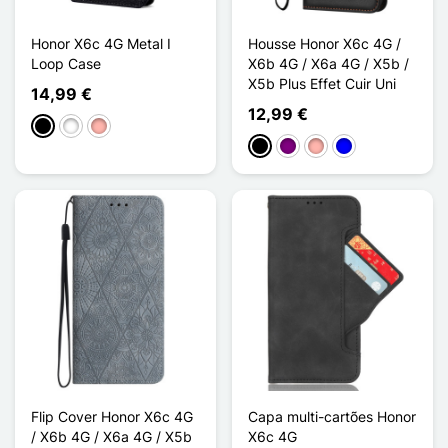
Honor X6c 4G Metal I
Housse Honor X6c 4G /
Loop Case
X6b 4G / X6a 4G / X5b /
X5b Plus Effet Cuir Uni
14,99 €
12,99 €
Preto
Branco
Ouro rosa
Preto
Púrpura
Ouro rosa
Azul
Flip Cover Honor X6c 4G
Capa multi-cartões Honor
/ X6b 4G / X6a 4G / X5b
X6c 4G