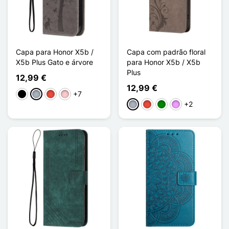
Capa para Honor X5b /
Capa com padrão floral
X5b Plus Gato e árvore
para Honor X5b / X5b
Plus
12,99 €
12,99 €
+7
Preto
Cinzento
Vermelho
Rosa
+2
Cinzento
Vermelho
Verde
Violeta ligeira