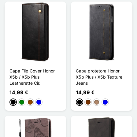
Capa Flip Cover Honor
Capa protetora Honor
X5b / X5b Plus
X5b Plus / X5b Texture
Leatherette Cir.
Jeans
14,99 €
14,99 €
Preto
Verde
Castanho
Azul
Preto
Café
Taupe
Azul