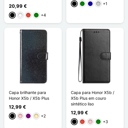
+1
Preto
Verde
Azul Escuro
Prata
20,99 €
+4
Preto
Branco
Vermelho
Verde
Capa brilhante para
Capa para Honor X5b /
Honor X5b / X5b Plus
X5b Plus em couro
sintético liso
12,99 €
12,99 €
+2
Preto
Rosa
Púrpura
Ouro
+3
Preto
Vermelho
Rosa
Verde