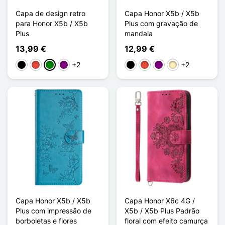
Capa de design retro
Capa Honor X5b / X5b
para Honor X5b / X5b
Plus com gravação de
Plus
mandala
13,99 €
12,99 €
+2
+2
Preto
Vermelho
Verde
Púrpura
Preto
Vermelho
Púrpura
Ouro
Capa Honor X5b / X5b
Capa Honor X6c 4G /
Plus com impressão de
X5b / X5b Plus Padrão
borboletas e flores
floral com efeito camurça