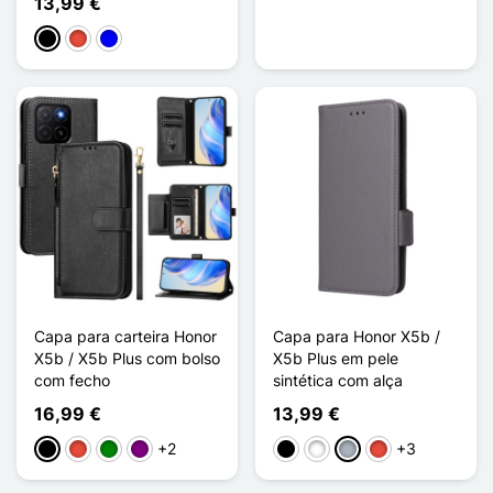
13,99 €
Preto
Vermelho
Azul
Capa para carteira Honor
Capa para Honor X5b /
X5b / X5b Plus com bolso
X5b Plus em pele
com fecho
sintética com alça
16,99 €
13,99 €
+2
+3
Preto
Vermelho
Verde
Púrpura
Preto
Branco
Cinzento
Vermelho