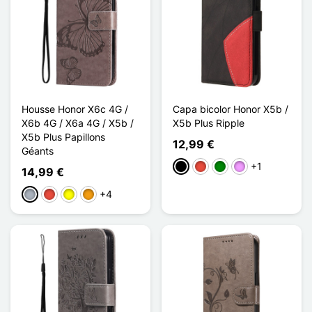
Housse Honor X6c 4G /
Capa bicolor Honor X5b /
X6b 4G / X6a 4G / X5b /
X5b Plus Ripple
X5b Plus Papillons
12,99 €
Géants
+1
Preto
Vermelho
Verde
Violeta ligeira
14,99 €
+4
Cinzento
Vermelho
Amarelo
Laranja