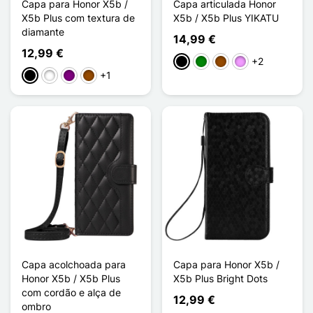
Capa para Honor X5b /
Capa articulada Honor
X5b Plus com textura de
X5b / X5b Plus YIKATU
diamante
14,99 €
12,99 €
+2
Preto
Verde
Castanho
Violeta ligeira
+1
Preto
Branco
Púrpura
Castanho
Capa acolchoada para
Capa para Honor X5b /
Honor X5b / X5b Plus
X5b Plus Bright Dots
com cordão e alça de
12,99 €
ombro