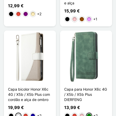
e alça
12,99 €
15,99 €
+2
Preto
Vermelho
Púrpura
Ouro
+1
Preto
Rosa
Castanho
Violeta ligeira
Capa bicolor Honor X6c
Capa para Honor X6c 4G
4G / X5b / X5b Plus com
/ X5b / X5b Plus
cordão e alça de ombro
DIERFENG
19,99 €
13,99 €
+2
+2