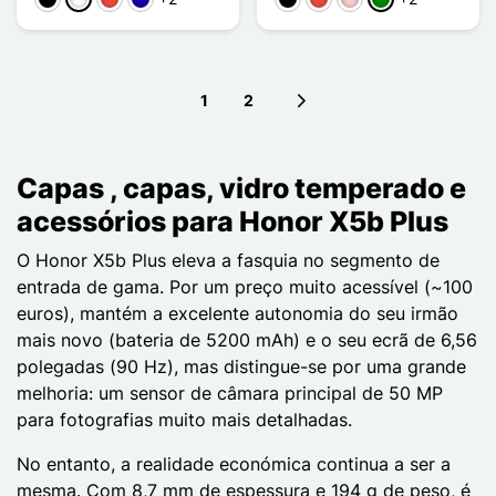
Preto
Branco
Vermelho
Azul Escuro
Preto
Vermelho
Rosa
Verde
1
2
Next page
Capas , capas, vidro temperado e
acessórios para Honor X5b Plus
O Honor X5b Plus eleva a fasquia no segmento de
entrada de gama. Por um preço muito acessível (~100
euros), mantém a excelente autonomia do seu irmão
mais novo (bateria de 5200 mAh) e o seu ecrã de 6,56
polegadas (90 Hz), mas distingue-se por uma grande
melhoria: um sensor de câmara principal de 50 MP
para fotografias muito mais detalhadas.
No entanto, a realidade económica continua a ser a
mesma. Com 8,7 mm de espessura e 194 g de peso, é