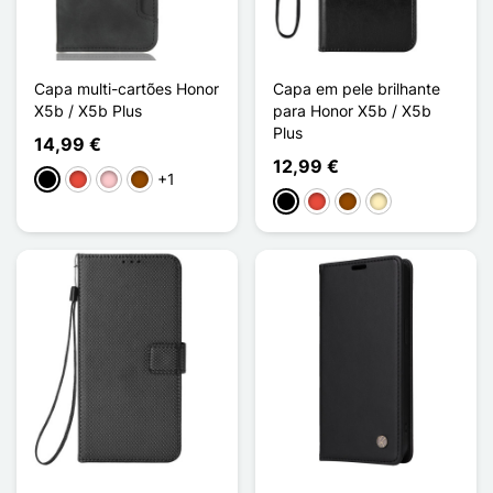
Capa multi-cartões Honor
Capa em pele brilhante
X5b / X5b Plus
para Honor X5b / X5b
Plus
14,99 €
12,99 €
+1
Preto
Vermelho
Rosa
Castanho
Preto
Vermelho
Castanho
Ouro