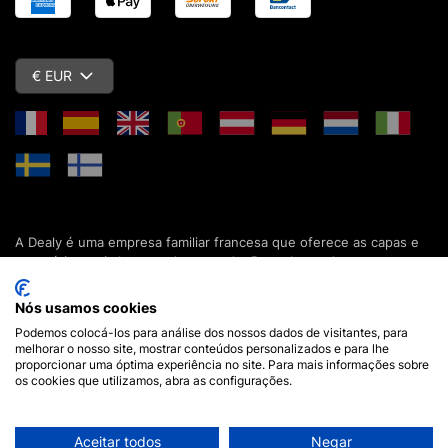
€ EUR
A Dealy é uma empresa familiar francesa que oferece as capas e
acessórios mais baratos do mercado. Descubra todas as nossas
colecções de capas, estojos, protecções de ecrã e acessórios
para o seu smartphone, tablet, computador ou relógio conectado.
Nós usamos cookies
Desde 2012, apresentamos novidades todos os dias para lhe
Podemos colocá-los para análise dos nossos dados de visitantes, para
oferecer ainda mais opções de escolha. Mais de 600.000 clientes
melhorar o nosso site, mostrar conteúdos personalizados e para lhe
em França e em todo o mundo já confiam na Dealy. Se tiver
proporcionar uma óptima experiência no site. Para mais informações sobre
alguma pergunta, a nossa equipa está disponível 7 dias por
os cookies que utilizamos, abra as configurações.
semana para a responder.
Aceitar todos
Negar