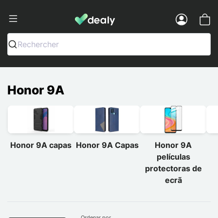
Dealy - Capas e acessórios para smart
Menu
Rechercher
Honor 9A
Honor 9A capas
Honor 9A Capas
Honor 9A
películas
protectoras de
ecrã
Ordenar por