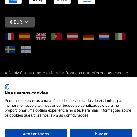
€ EUR
A Dealy é uma empresa familiar francesa que oferece as capas e
acessórios mais baratos do mercado. Descubra todas as nossas
colecções de capas, estojos, protecções de ecrã e acessórios
para o seu smartphone, tablet, computador ou relógio conectado.
Nós usamos cookies
Desde 2012, apresentamos novidades todos os dias para lhe
Podemos colocá-los para análise dos nossos dados de visitantes, para
oferecer ainda mais opções de escolha. Mais de 600.000 clientes
melhorar o nosso site, mostrar conteúdos personalizados e para lhe
em França e em todo o mundo já confiam na Dealy. Se tiver
proporcionar uma óptima experiência no site. Para mais informações sobre
alguma pergunta, a nossa equipa está disponível 7 dias por
os cookies que utilizamos, abra as configurações.
semana para a responder.
Aceitar todos
Negar