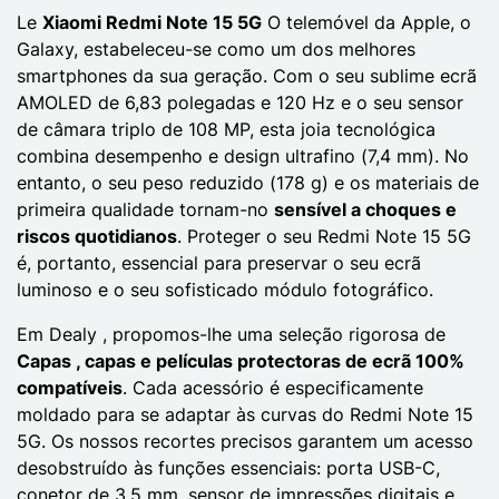
Le
Xiaomi Redmi Note 15 5G
O telemóvel da Apple, o
Galaxy, estabeleceu-se como um dos melhores
smartphones da sua geração. Com o seu sublime ecrã
AMOLED de 6,83 polegadas e 120 Hz e o seu sensor
de câmara triplo de 108 MP, esta joia tecnológica
combina desempenho e design ultrafino (7,4 mm). No
entanto, o seu peso reduzido (178 g) e os materiais de
primeira qualidade tornam-no
sensível a choques e
riscos quotidianos
. Proteger o seu Redmi Note 15 5G
é, portanto, essencial para preservar o seu ecrã
luminoso e o seu sofisticado módulo fotográfico.
Em Dealy , propomos-lhe uma seleção rigorosa de
Capas , capas e películas protectoras de ecrã 100%
compatíveis
. Cada acessório é especificamente
moldado para se adaptar às curvas do Redmi Note 15
5G. Os nossos recortes precisos garantem um acesso
desobstruído às funções essenciais: porta USB-C,
conetor de 3,5 mm, sensor de impressões digitais e