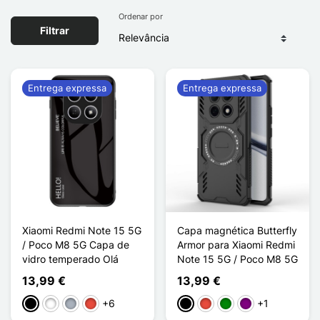
Ordenar por
Filtrar
Entrega expressa
Entrega expressa
Xiaomi Redmi Note 15 5G
Capa magnética Butterfly
/ Poco M8 5G Capa de
Armor para Xiaomi Redmi
vidro temperado Olá
Note 15 5G / Poco M8 5G
13,99 €
13,99 €
+6
+1
Preto
Branco
Cinzento
Vermelho
Preto
Vermelho
Verde
Púrpura