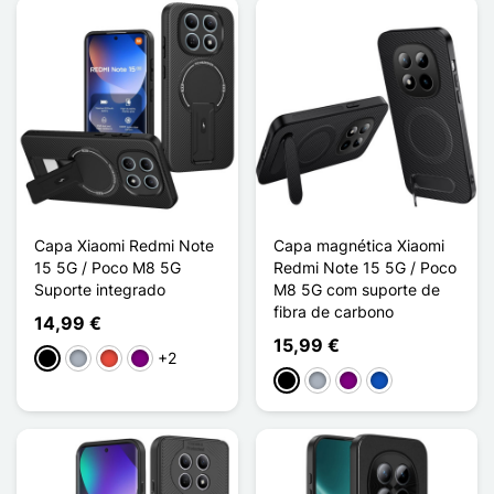
Capa Xiaomi Redmi Note
Capa magnética Xiaomi
15 5G / Poco M8 5G
Redmi Note 15 5G / Poco
Suporte integrado
M8 5G com suporte de
fibra de carbono
14,99 €
15,99 €
+2
Preto
Cinzento
Vermelho
Púrpura
Preto
Cinzento
Púrpura
Saphir