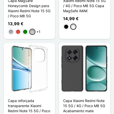
Capa MagSafe
Xiaomi Redmi Note 15 5G
Honeycomb Design para
/ 4G / Poco M8 5G Capa
Xiaomi Redmi Note 15 5G
MagSafe IMAK
/ Poco M8 5G
14,99 €
13,99 €
Preto
Branco
+1
Cinzento
Vermelho
Verde
Transparente
Capa reforçada
Capa Xiaomi Redmi Note
transparente Xiaomi
15 5G / 4G / Poco M8 5G
Redmi Note 15 5G / Poco
Acabamento mate