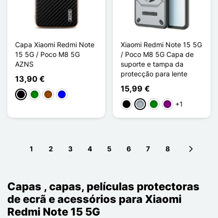
Capa Xiaomi Redmi Note
Xiaomi Redmi Note 15 5G
15 5G / Poco M8 5G
/ Poco M8 5G Capa de
AZNS
suporte e tampa da
protecção para lente
13,90 €
15,99 €
Preto
Verde
Castanho
Azul
+1
Preto
Cinzento
Verde
Púrpura
1
2
3
4
5
6
7
8
Next pag
Capas , capas, películas protectoras
de ecrã e acessórios para Xiaomi
Redmi Note 15 5G