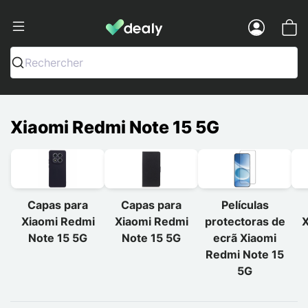
Dealy - Capas e acessórios para smart
Menu
Rechercher
Xiaomi Redmi Note 15 5G
Capas para
Capas para
Películas
Xiaomi Redmi
Xiaomi Redmi
protectoras de
X
Note 15 5G
Note 15 5G
ecrã Xiaomi
Redmi Note 15
5G