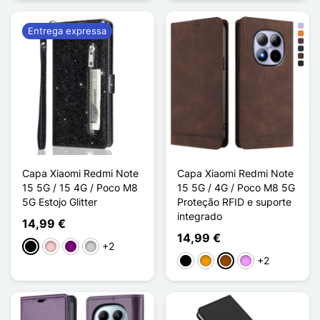
Entrega expressa
Capa Xiaomi Redmi Note
Capa Xiaomi Redmi Note
15 5G / 15 4G / Poco M8
15 5G / 4G / Poco M8 5G
5G Estojo Glitter
Proteção RFID e suporte
integrado
14,99 €
14,99 €
+2
Preto
Rosa
Púrpura
Prata
+2
Preto
Laranja
Castanho
Violeta ligeira