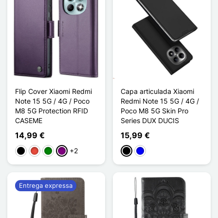
Flip Cover Xiaomi Redmi
Capa articulada Xiaomi
Note 15 5G / 4G / Poco
Redmi Note 15 5G / 4G /
M8 5G Protection RFID
Poco M8 5G Skin Pro
CASEME
Series DUX DUCIS
14,99 €
15,99 €
+2
Preto
Vermelho
Verde
Púrpura
Preto
Azul
Entrega expressa