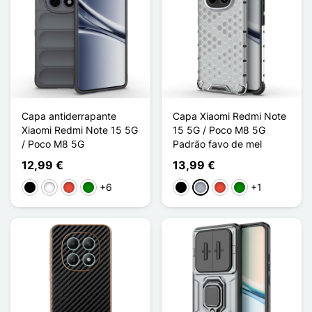
Capa antiderrapante
Capa Xiaomi Redmi Note
Xiaomi Redmi Note 15 5G
15 5G / Poco M8 5G
/ Poco M8 5G
Padrão favo de mel
12,99 €
13,99 €
+6
+1
Preto
Branco
Vermelho
Verde
Preto
Cinzento
Vermelho
Verde