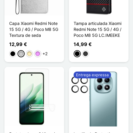
Capa Xiaomi Redmi Note
Tampa articulada Xiaomi
15 5G / 4G / Poco M8 5G
Redmi Note 15 5G / 4G /
Textura de seda
Poco M8 5G LC.IMEEKE
12,99 €
14,99 €
+2
Preto
Prata
Ouro
Violeta ligeira
Preto
Cinzento escuro
Entrega expressa