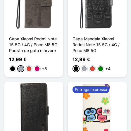
Capa Xiaomi Redmi Note
Capa Mandala Xiaomi
15 5G / 4G / Poco M8 5G
Redmi Note 15 5G / 4G /
Padrão de gato e árvore
Poco M8 5G
12,99 €
12,99 €
+8
+4
Preto
Cinzento
Vermelho
Magenta
Preto
Cinzento
Vermelho
Verde
Entrega expressa