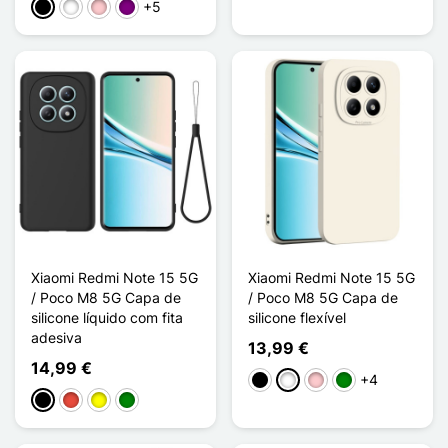
+5
Preto
Branco
Rosa
Púrpura
Xiaomi Redmi Note 15 5G
Xiaomi Redmi Note 15 5G
/ Poco M8 5G Capa de
/ Poco M8 5G Capa de
silicone líquido com fita
silicone flexível
adesiva
13,99 €
14,99 €
+4
Preto
Branco
Rosa
Verde
Preto
Vermelho
Amarelo
Verde