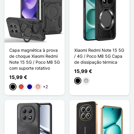
Capa magnética à prova
Xiaomi Redmi Note 15 5G
de choque Xiaomi Redmi
/ 4G / Poco M8 5G Capa
Note 15 5G / Poco M8 5G
de dissipação térmica
com suporte rotativo
15,99 €
15,99 €
Preto
Prata
+2
Preto
Vermelho
Azul Escuro
Ouro rosa