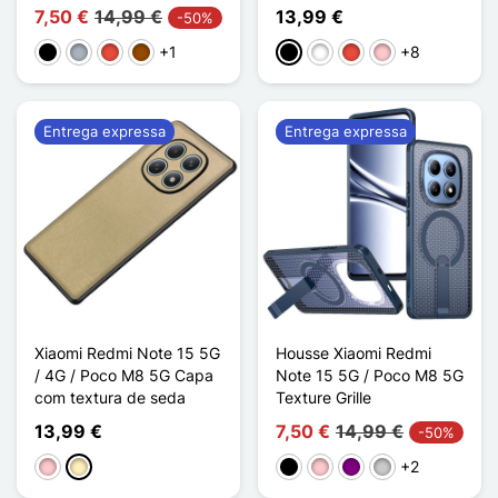
7,50 €
14,99 €
13,99 €
-50%
+1
+8
Preto
Cinzento
Vermelho
Castanho
Preto
Branco
Vermelho
Rosa
Entrega expressa
Entrega expressa
Xiaomi Redmi Note 15 5G
Housse Xiaomi Redmi
/ 4G / Poco M8 5G Capa
Note 15 5G / Poco M8 5G
com textura de seda
Texture Grille
13,99 €
7,50 €
14,99 €
-50%
+2
Rosa
Ouro
Preto
Rosa
Púrpura
Transparente