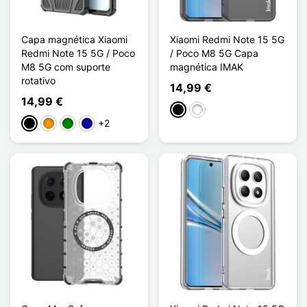
Capa magnética Xiaomi
Xiaomi Redmi Note 15 5G
Redmi Note 15 5G / Poco
/ Poco M8 5G Capa
M8 5G com suporte
magnética IMAK
rotativo
14,99 €
14,99 €
Preto
Branco
+2
Preto
Laranja
Verde
Azul Escuro