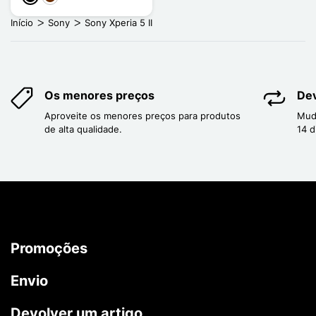
Início
Sony
Sony Xperia 5 II
Os menores preços
Dev
Aproveite os menores preços para produtos
Mud
de alta qualidade.
14 d
Promoções
Envio
Devolver um artigo