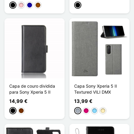
Preto
Rosa
Azul Escuro
Castanho
Preto
Capa de couro dividida
Capa Sony Xperia 5 II
para Sony Xperia 5 II
Textured VILI DMX
14,99 €
13,99 €
Preto
Café
Cinzento
Magenta
Azul Claro
Ouro