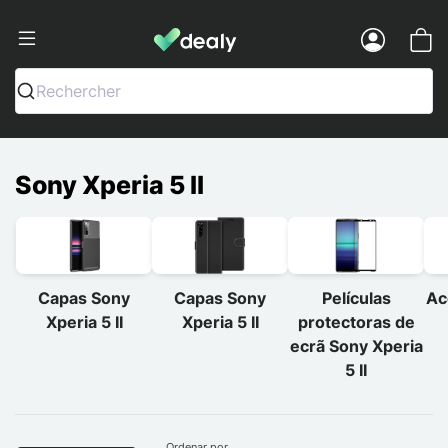
Dealy - Capas e acessórios para smart
Menu
Rechercher
Sony Xperia 5 II
Capas Sony
Capas Sony
Películas
Ac
Xperia 5 II
Xperia 5 II
protectoras de
ecrã Sony Xperia
5 II
Ordenar por