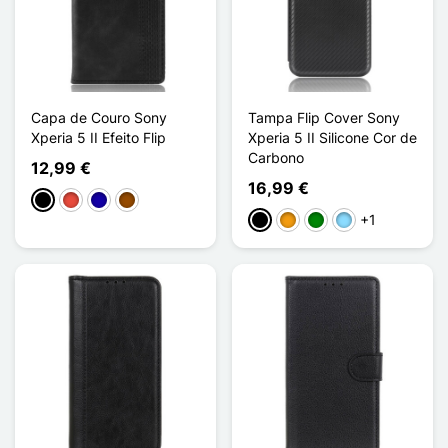
Capa de Couro Sony
Tampa Flip Cover Sony
Xperia 5 II Efeito Flip
Xperia 5 II Silicone Cor de
Carbono
12,99 €
16,99 €
Preto
Vermelho
Azul Escuro
Castanho
+1
Preto
Laranja
Verde
Azul Claro