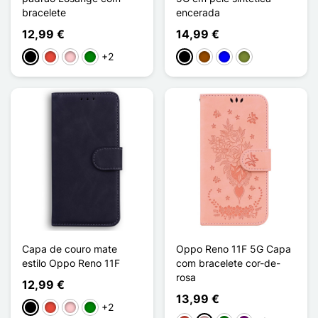
bracelete
encerada
12,99 €
14,99 €
+2
Preto
Vermelho
Rosa
Verde
Preto
Castanho
Azul
Khaki
Capa de couro mate
Oppo Reno 11F 5G Capa
estilo Oppo Reno 11F
com bracelete cor-de-
rosa
12,99 €
13,99 €
+2
Preto
Vermelho
Rosa
Verde