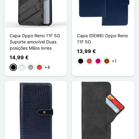
Capa Oppo Reno 11F 5G
Capa IDEWEI Oppo Reno
Suporte amovível Duas
11F 5G
posições Mãos livres
13,99 €
14,99 €
+1
Preto
Vermelho
Magenta
Castanho
+4
Preto
Branco
Cinzento
Vermelho