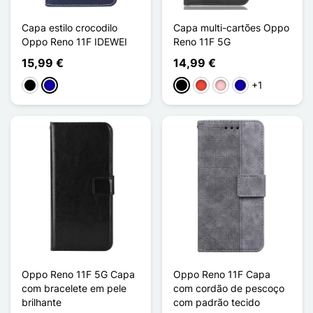
Capa estilo crocodilo
Capa multi-cartões Oppo
Oppo Reno 11F IDEWEI
Reno 11F 5G
15,99 €
14,99 €
+1
Preto
Azul Escuro
Preto
Vermelho
Rosa
Azul Escuro
Oppo Reno 11F 5G Capa
Oppo Reno 11F Capa
com bracelete em pele
com cordão de pescoço
brilhante
com padrão tecido