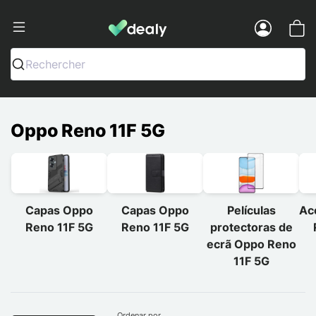
Dealy - Capas e acessórios para smart
Menu
Rechercher
Oppo Reno 11F 5G
Capas Oppo
Capas Oppo
Películas
Ac
Reno 11F 5G
Reno 11F 5G
protectoras de
ecrã Oppo Reno
11F 5G
Ordenar por