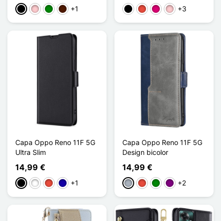
+1
+3
Preto
Rosa
Verde
Castanho escuro
Preto
Vermelho
Magenta
Rosa
Capa Oppo Reno 11F 5G
Capa Oppo Reno 11F 5G
Ultra Slim
Design bicolor
14,99 €
14,99 €
+1
+2
Preto
Branco
Vermelho
Azul Escuro
Cinzento
Vermelho
Verde
Púrpura