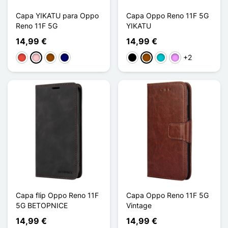
Capa YIKATU para Oppo
Capa Oppo Reno 11F 5G
Reno 11F 5G
YIKATU
14,99 €
14,99 €
+2
Vermelho
Rosa
Castanho
Azul marinho
Preto
Castanho
Turquesa
Violeta ligeira
Capa flip Oppo Reno 11F
Capa Oppo Reno 11F 5G
5G BETOPNICE
Vintage
14,99 €
14,99 €