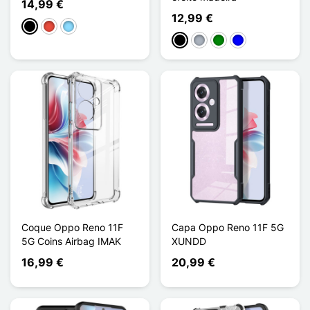
14,99 €
12,99 €
Preto
Vermelho
Azul Claro
Preto
Cinzento
Verde
Azul
Coque Oppo Reno 11F
Capa Oppo Reno 11F 5G
5G Coins Airbag IMAK
XUNDD
16,99 €
20,99 €