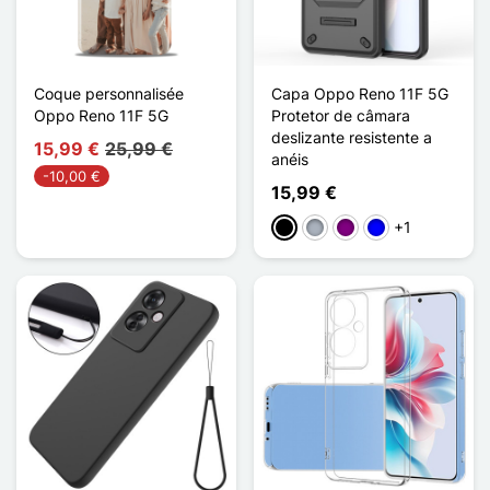
Coque personnalisée
Capa Oppo Reno 11F 5G
Oppo Reno 11F 5G
Protetor de câmara
deslizante resistente a
15,99 €
25,99 €
anéis
-10,00 €
15,99 €
+1
Preto
Cinzento
Púrpura
Azul