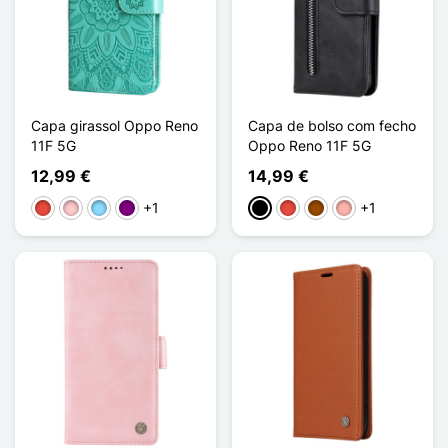
Capa girassol Oppo Reno
Capa de bolso com fecho
11F 5G
Oppo Reno 11F 5G
12,99 €
14,99 €
+1
+1
Vermelho
Rosa
Azul Claro
Púrpura
Preto
Vermelho
Castanho
Ouro rosa