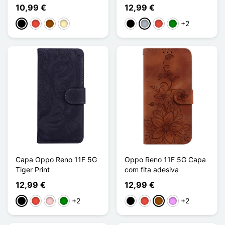
10,99 €
12,99 €
+2
Preto
Vermelho
Castanho
Ouro
Preto
Cinzento
Vermelho
Verde
Capa Oppo Reno 11F 5G
Oppo Reno 11F 5G Capa
Tiger Print
com fita adesiva
12,99 €
12,99 €
+2
+2
Preto
Vermelho
Rosa
Verde
Preto
Vermelho
Castanho
Violeta ligeira