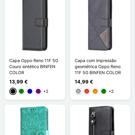
Capa Oppo Reno 11F 5G
Capa com impressão
Couro sintético BINFEN
geométrica Oppo Reno
COLOR
11F 5G BINFEN COLOR
13,99 €
14,99 €
+2
+2
Preto
Verde
Azul Escuro
Púrpura
Cinzento
Vermelho
Laranja
Verde