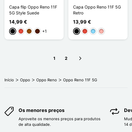
Capa flip Oppo Reno 11F
Capa Oppo Reno 11F 5G
5G Style Suede
Retro
14,99 €
13,99 €
+1
Preto
Vermelho
Castanho
Castanho escuro
Preto
Vermelho
Azul Claro
Ouro rosa
1
2
Next page
Início
Oppo
Oppo Reno
Oppo Reno 11F 5G
Os menores preços
Dev
Aproveite os menores preços para produtos
Mud
de alta qualidade.
14 d