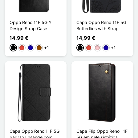
Oppo Reno 11F 5G Y
Capa Oppo Reno 11F 5G
Design Strap Case
Butterflies with Strap
14,99 €
14,99 €
+1
+1
Preto
Vermelho
Azul Escuro
Castanho
Preto
Vermelho
Rosa
Azul Escuro
Capa Oppo Reno 11F 5G
Capa Flip Oppo Reno 11F
padrão Losange com
5G em pele sintética