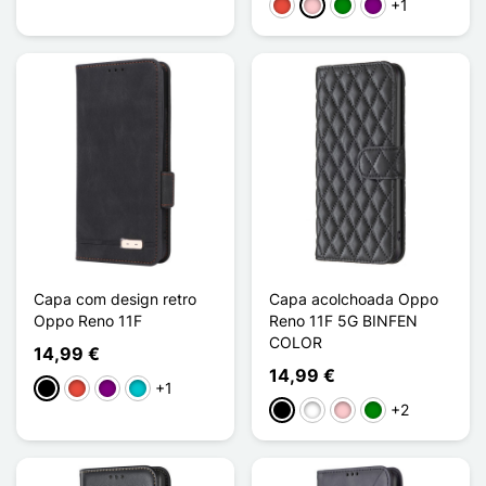
+1
Vermelho
Rosa
Verde
Púrpura
Capa com design retro
Capa acolchoada Oppo
Oppo Reno 11F
Reno 11F 5G BINFEN
COLOR
14,99 €
14,99 €
+1
Preto
Vermelho
Púrpura
Turquesa
+2
Preto
Branco
Rosa
Verde