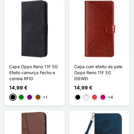
Capa Oppo Reno 11F 5G
Capa com efeito de pele
Efeito camurça Fecho e
Oppo Reno 11F 5G
correia RFID
IDEWEI
14,99 €
14,99 €
+1
+4
Preto
Verde
Púrpura
Castanho
Preto
Branco
Vermelho
Magenta