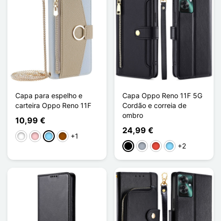
Capa para espelho e
Capa Oppo Reno 11F 5G
carteira Oppo Reno 11F
Cordão e correia de
ombro
10,99 €
24,99 €
+1
Branco
Rosa
Azul Claro
Castanho
+2
Preto
Cinzento
Vermelho
Azul Claro