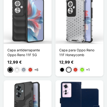
Capa antiderrapante
Capa para Oppo Reno
Oppo Reno 11F 5G
11F Honeycomb
12,99 €
12,99 €
+6
+1
Preto
Branco
Cinzento
Vermelho
Preto
Branco
Vermelho
Verde maçã