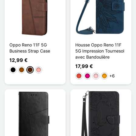
Oppo Reno 11F 5G
Housse Oppo Reno 11F
Business Strap Case
5G Impression Tournesol
avec Bandoulière
12,99 €
17,99 €
Preto
Castanho
Castanho escuro
Ouro rosa
+6
Vermelho
Magenta
Rosa
Laranja