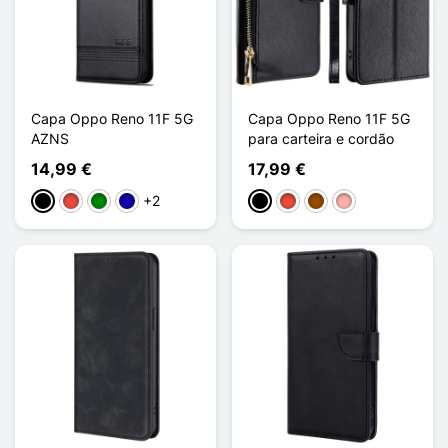
Capa Oppo Reno 11F 5G
Capa Oppo Reno 11F 5G
AZNS
para carteira e cordão
14,99 €
17,99 €
+2
Preto
Vermelho
Verde
Azul Escuro
Preto
Vermelho
Castanho
Ouro rosa