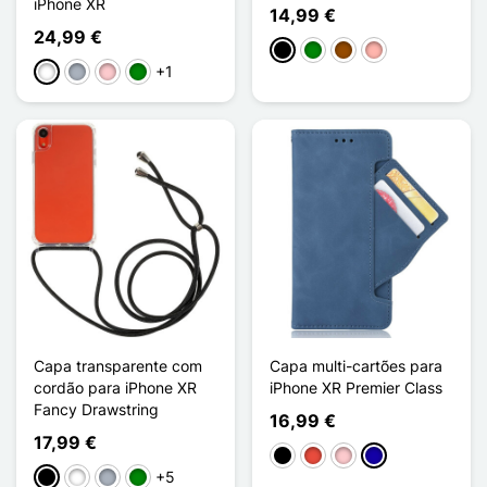
iPhone XR
14,99 €
24,99 €
Preto
Verde
Castanho
Ouro rosa
+1
Branco
Cinzento
Rosa
Verde
Capa transparente com
Capa multi-cartões para
cordão para iPhone XR
iPhone XR Premier Class
Fancy Drawstring
16,99 €
17,99 €
Preto
Vermelho
Rosa
Azul Escuro
+5
Preto
Branco
Cinzento
Verde