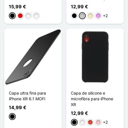
15,99 €
12,99 €
+2
Preto
Rouge / Noir
Bleu Bébé / Noir
Bleu Foncé / Noir
Preto
Prata
Ouro
Violeta ligeira
Capa ultra fina para
Capa de silicone e
iPhone XR 6.1 MOFI
microfibra para iPhone
XR
14,99 €
12,99 €
Preto
+2
Preto
Branco
Vermelho
Rosa