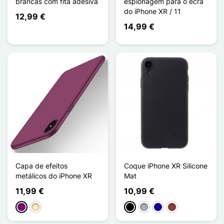
brancas com fita adesiva
espionagem para o ecrã
do iPhone XR / 11
12,99 €
14,99 €
Capa de efeitos
Coque iPhone XR Silicone
metálicos do iPhone XR
Mat
11,99 €
10,99 €
Púrpura
Ouro
Preto
Cinzento
Azul Escuro
Vermelho escuro