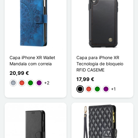
Capa iPhone XR Wallet
Capa para iPhone XR
Mandala com correia
Tecnologia de bloqueio
RFID CASEME
20,99 €
17,99 €
+2
Cinzento
Vermelho
Verde
Púrpura
+1
Preto
Vermelho
Verde
Púrpura