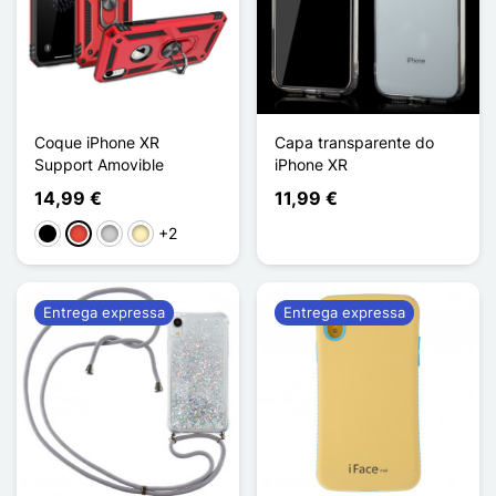
Coque iPhone XR
Capa transparente do
Support Amovible
iPhone XR
14,99 €
11,99 €
+2
Preto
Vermelho
Prata
Ouro
Entrega expressa
Entrega expressa