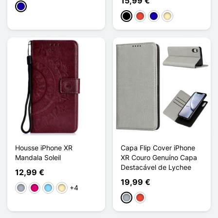
15,99 €
Azul Escuro
Preto
Vermelho
Azul Escuro
Ouro
Housse iPhone XR
Capa Flip Cover iPhone
Mandala Soleil
XR Couro Genuíno Capa
Destacável de Lychee
12,99 €
19,99 €
+4
Cinzento
Magenta
Azul Claro
Ouro
Cinzento
Vermelho