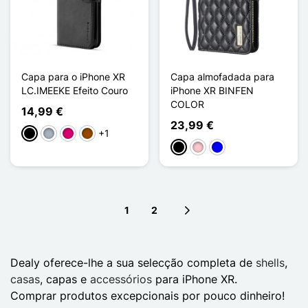
Capa para o iPhone XR
Capa almofadada para
LC.IMEEKE Efeito Couro
iPhone XR BINFEN
COLOR
14,99 €
23,99 €
+1
Preto
Cinzento
Magenta
Castanho
Preto
Rosa
Azul
1
2
Next page
Dealy oferece-lhe a sua selecção completa de
shells
,
casas
, capas e
accessórios
para iPhone XR.
Comprar produtos excepcionais por pouco dinheiro!