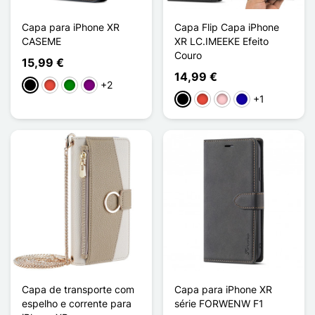
Capa para iPhone XR
Capa Flip Capa iPhone
CASEME
XR LC.IMEEKE Efeito
Couro
15,99 €
14,99 €
+2
Preto
Vermelho
Verde
Púrpura
+1
Preto
Vermelho
Rosa
Azul Escuro
Capa de transporte com
Capa para iPhone XR
espelho e corrente para
série FORWENW F1