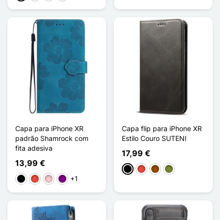
Capa para iPhone XR
Capa flip para iPhone XR
padrão Shamrock com
Estilo Couro SUTENI
fita adesiva
17,99 €
13,99 €
Preto
Vermelho
Castanho
Khaki
+1
Preto
Vermelho
Rosa
Púrpura