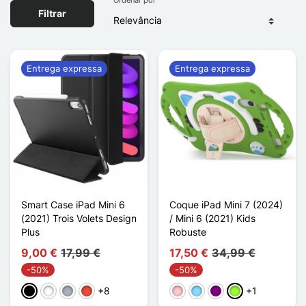
Filtrar
Entrega expressa
Entrega expressa
Smart Case iPad Mini 6
Coque iPad Mini 7 (2024)
(2021) Trois Volets Design
/ Mini 6 (2021) Kids
Plus
Robuste
9,00 €
17,99 €
17,50 €
34,99 €
-50%
-50%
+8
+1
Preto
Branco
Cinzento
Vermelho
Rosa
Azul Claro
Púrpura
Verde maçã