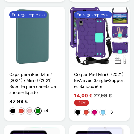
Entrega expressa
Entrega expressa
Capa para iPad Mini 7
Coque iPad Mini 6 (2021)
(2024) / Mini 6 (2021)
EVA avec Sangle-Support
Suporte para caneta de
et Bandoulière
silicone líquido
14,00 €
27,99 €
32,99 €
-50%
+4
Preto
Vermelho
Rosa
Verde
+6
Preto
Vermelho
Magenta
Azul Claro