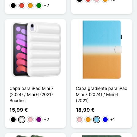
+2
Preto
Vermelho
Laranja
Verde
Capa para iPad Mini 7
Capa gradiente para iPad
(2024) / Mini 6 (2021)
Mini 7 (2024) / Mini 6
Boudins
(2021)
15,99 €
18,99 €
+2
+1
Preto
Branco
Rosa
Púrpura
Rosa
Laranja
Azul Claro
Azul