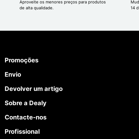
Aproveite os menores preços para produtos
Mud
de alta qualidade.
14 d
Promoções
Envio
Devolver um artigo
Sobre a Dealy
Contacte-nos
Profissional