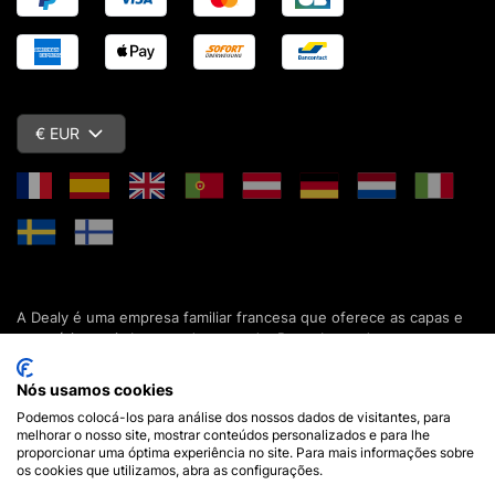
€ EUR
A Dealy é uma empresa familiar francesa que oferece as capas e
acessórios mais baratos do mercado. Descubra todas as nossas
colecções de capas, estojos, protecções de ecrã e acessórios
para o seu smartphone, tablet, computador ou relógio conectado.
Nós usamos cookies
Desde 2012, apresentamos novidades todos os dias para lhe
Podemos colocá-los para análise dos nossos dados de visitantes, para
oferecer ainda mais opções de escolha. Mais de 600.000 clientes
melhorar o nosso site, mostrar conteúdos personalizados e para lhe
em França e em todo o mundo já confiam na Dealy. Se tiver
proporcionar uma óptima experiência no site. Para mais informações sobre
alguma pergunta, a nossa equipa está disponível 7 dias por
os cookies que utilizamos, abra as configurações.
semana para a responder.