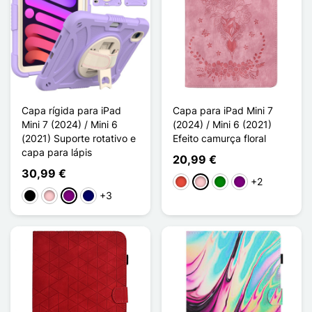
Capa rígida para iPad
Capa para iPad Mini 7
Mini 7 (2024) / Mini 6
(2024) / Mini 6 (2021)
(2021) Suporte rotativo e
Efeito camurça floral
capa para lápis
20,99 €
30,99 €
+2
Vermelho
Rosa
Verde
Púrpura
+3
Preto
Rosa
Púrpura
Azul marinho