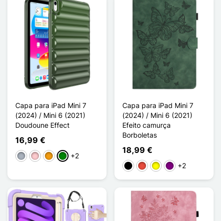
Capa para iPad Mini 7
Capa para iPad Mini 7
(2024) / Mini 6 (2021)
(2024) / Mini 6 (2021)
Doudoune Effect
Efeito camurça
Borboletas
16,99 €
18,99 €
+2
Cinzento
Rosa
Laranja
Verde
+2
Preto
Vermelho
Amarelo
Púrpura