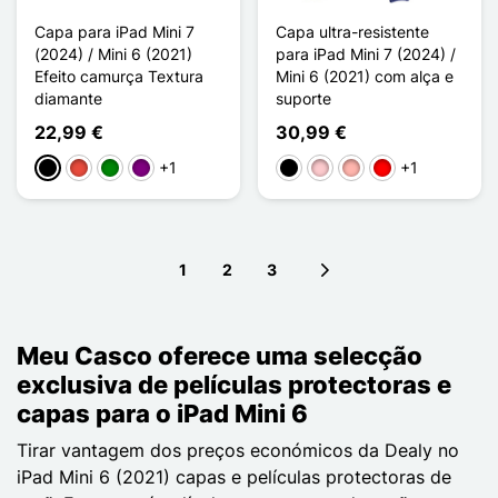
Capa para iPad Mini 7
Capa ultra-resistente
(2024) / Mini 6 (2021)
para iPad Mini 7 (2024) /
Efeito camurça Textura
Mini 6 (2021) com alça e
diamante
suporte
22,99 €
30,99 €
+1
+1
Preto
Vermelho
Verde
Púrpura
Preto
Rosa
Ouro rosa
Rouge Noir
1
2
3
Next page
Meu Casco oferece uma selecção
exclusiva de películas protectoras e
capas para o iPad Mini 6
Tirar vantagem dos preços económicos da Dealy no
iPad Mini 6 (2021) capas e películas protectoras de