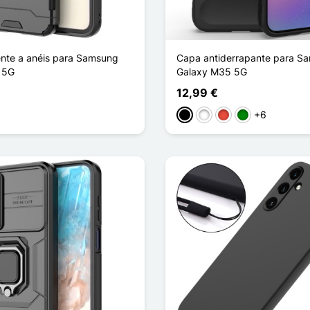
ente a anéis para Samsung
Capa antiderrapante para S
 5G
Galaxy M35 5G
12,99 €
+6
ho
l
Preto
Branco
Vermelho
Verde