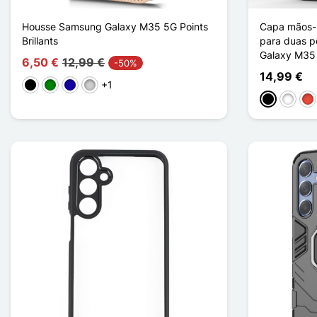
Housse Samsung Galaxy M35 5G Points
Capa mãos-l
Brillants
para duas p
Galaxy M35
6,50 €
12,99 €
-50%
14,99 €
+1
Preto
Verde
Azul Escuro
Prata
Preto
Branco
Ve