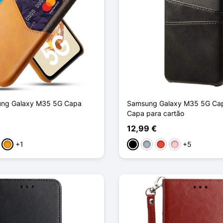
ng Galaxy M35 5G Capa
Samsung Galaxy M35 5G Cap
Capa para cartão
12,99 €
+1
+5
to
rmelho
Laranja
Preto
Cinzento
Vermelho
Rosa