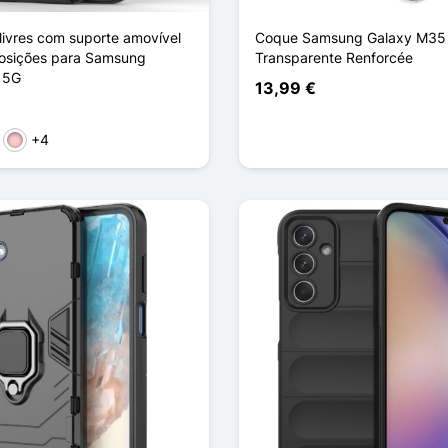
ivres com suporte amovível
Coque Samsung Galaxy M35
osições para Samsung
Transparente Renforcée
 5G
13,99 €
+4
rmelho
Rosa