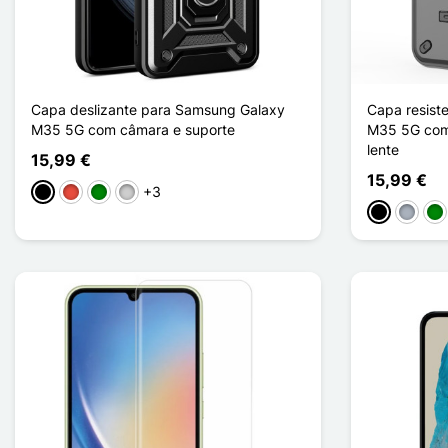
Capa deslizante para Samsung Galaxy
Capa resist
M35 5G com câmara e suporte
M35 5G com 
lente
15,99 €
15,99 €
+3
Preto
Vermelho
Verde
Prata
Preto
Cinzen
Ve