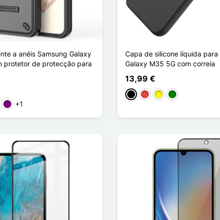
ente a anéis Samsung Galaxy
Capa de silicone líquida par
protetor de protecção para
Galaxy M35 5G com correia
13,99 €
Preto
Vermelho
Amarelo
Verde
+1
to
rde
Púrpura