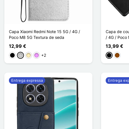
Capa Xiaomi Redmi Note 15 5G / 4G /
Capa de cou
Poco M8 5G Textura de seda
/ 4G / Poco 
12,99 €
13,99 €
+2
Preto
Prata
Ouro
Violeta ligeira
Preto
Castan
Entrega expressa
Entrega ex