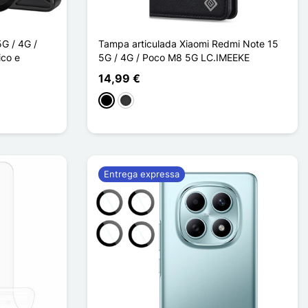
G / 4G /
Tampa articulada Xiaomi Redmi Note 15
co e
5G / 4G / Poco M8 5G LC.IMEEKE
14,99 €
Preto
Cinzento escuro
Entrega expressa