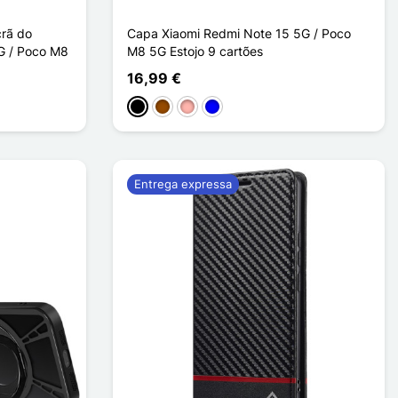
crã do
Capa Xiaomi Redmi Note 15 5G / Poco
G / Poco M8
M8 5G Estojo 9 cartões
16,99 €
Preto
Castanho
Ouro rosa
Azul
Entrega expressa