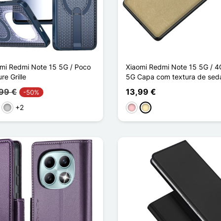
mi Redmi Note 15 5G / Poco
Xiaomi Redmi Note 15 5G / 4
e Grille
5G Capa com textura de sed
99 €
13,99 €
-50%
+2
rpura
Transparente
Rosa
Ouro