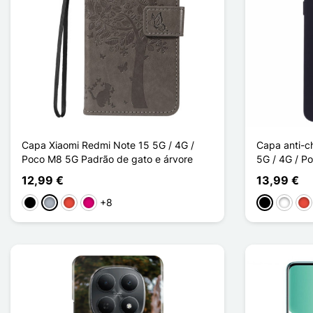
Capa Xiaomi Redmi Note 15 5G / 4G /
Capa anti-c
Poco M8 5G Padrão de gato e árvore
5G / 4G / P
12,99 €
13,99 €
+8
Preto
Cinzento
Vermelho
Magenta
Preto
Branco
Ve