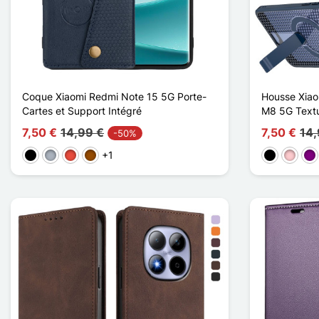
Coque Xiaomi Redmi Note 15 5G Porte-
Housse Xiao
Cartes et Support Intégré
M8 5G Textur
7,50 €
14,99 €
7,50 €
14,
-50%
+1
Preto
Cinzento
Vermelho
Castanho
Preto
Rosa
Pú