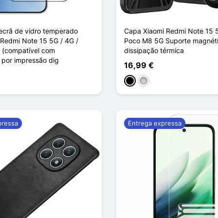
 ecrã de vidro temperado
Capa Xiaomi Redmi Note 15 5
 Redmi Note 15 5G / 4G /
Poco M8 5G Suporte magnéti
 (compatível com
dissipação térmica
 por impressão dig
16,99 €
Preto
Prata
pressa
Entrega expressa