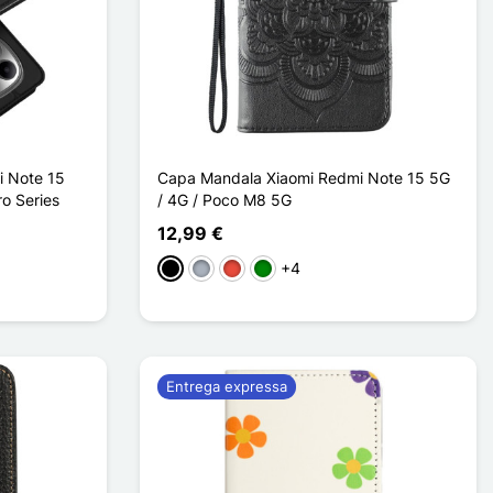
i Note 15
Capa Mandala Xiaomi Redmi Note 15 5G
o Series
/ 4G / Poco M8 5G
12,99 €
+4
Preto
Cinzento
Vermelho
Verde
Entrega expressa