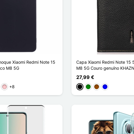
hoque Xiaomi Redmi Note 15
Capa Xiaomi Redmi Note 15 
oco M8 5G
M8 5G Couro genuíno KHAZ
27,99 €
+8
rmelho
Rosa
Preto
Verde
Castanho
Azul