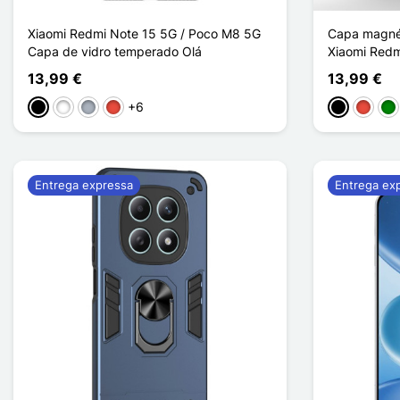
Xiaomi Redmi Note 15 5G / Poco M8 5G
Capa magnét
Capa de vidro temperado Olá
Xiaomi Redm
13,99 €
13,99 €
+6
Preto
Branco
Cinzento
Vermelho
Preto
Vermel
Ve
Entrega expressa
Entrega ex