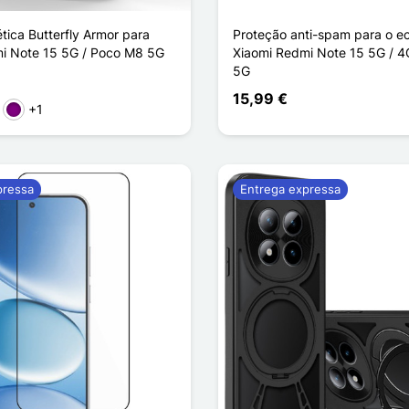
ica Butterfly Armor para
Proteção anti-spam para o e
i Note 15 5G / Poco M8 5G
Xiaomi Redmi Note 15 5G / 4
5G
15,99 €
+1
ho
rde
Púrpura
pressa
Entrega expressa