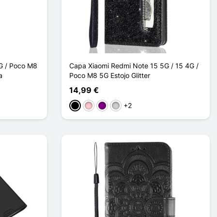
G / Poco M8
Capa Xiaomi Redmi Note 15 5G / 15 4G /
a
Poco M8 5G Estojo Glitter
14,99 €
+2
Preto
Rosa
Púrpura
Prata