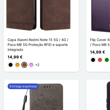
Capa Xiaomi Redmi Note 15 5G / 4G /
Flip Cover 
Poco M8 5G Proteção RFID e suporte
/ Poco M8 5
integrado
14,99 €
14,99 €
Preto
Vermel
Ve
+2
Preto
Laranja
Castanho
Violeta ligeira
Entrega expressa