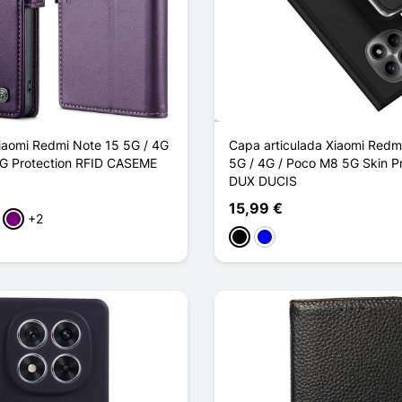
Xiaomi Redmi Note 15 5G / 4G
Capa articulada Xiaomi Redm
G Protection RFID CASEME
5G / 4G / Poco M8 5G Skin Pr
DUX DUCIS
15,99 €
+2
ho
rde
Púrpura
Preto
Azul