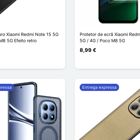
ro Xiaomi Redmi Note 15 5G
Protetor de ecrã Xiaomi Redm
M8 5G Efeito retro
5G / 4G / Poco M8 5G
8,99 €
ho
pressa
Entrega expressa