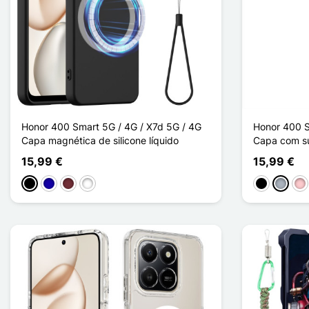
Honor 400 Smart 5G / 4G / X7d 5G / 4G
Honor 400 S
Capa magnética de silicone líquido
Capa com su
15,99 €
15,99 €
Preto
Azul Escuro
Rouge Vin
Vert Foncé
Preto
Cinzen
Ro