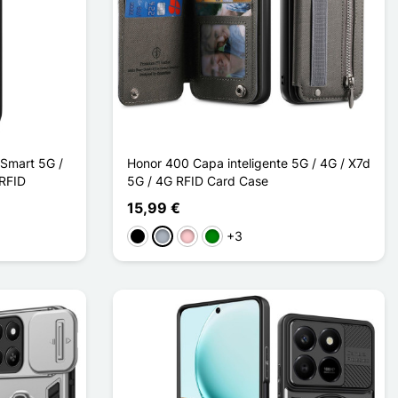
Smart 5G /
Honor 400 Capa inteligente 5G / 4G / X7d
 RFID
5G / 4G RFID Card Case
15,99 €
+3
Preto
Cinzento
Rosa
Verde