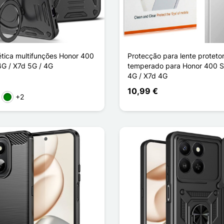
ica multifunções Honor 400
Protecção para lente proteto
4G / X7d 5G / 4G
temperado para Honor 400 S
4G / X7d 4G
10,99 €
+2
ho
sa
Verde