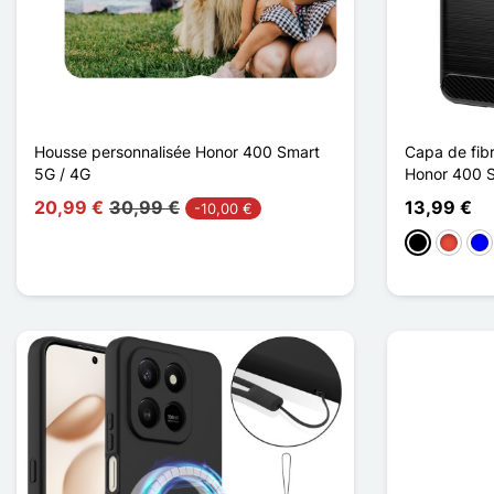
Housse personnalisée Honor 400 Smart
Capa de fib
5G / 4G
Honor 400 S
20,99 €
30,99 €
13,99 €
-10,00 €
Preto
Vermel
Azu