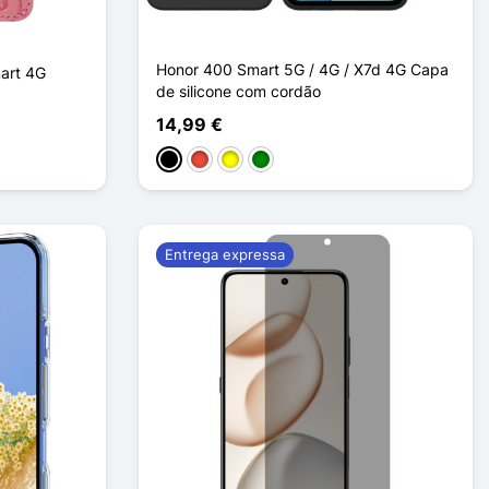
Honor 400 Smart 5G / 4G / X7d 4G Capa
art 4G
de silicone com cordão
14,99 €
Preto
Vermelho
Amarelo
Verde
Entrega expressa