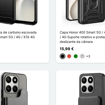
ra de carbono escovada
Capa Honor 400 Smart 5G / 
mart 5G / 4G / X7d 4G
/ 4G Suporte rotativo e prot
deslizante da câmara
15,99 €
ho
l
+3
Preto
Vermelho
Verde
Prata