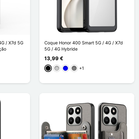
4G / X7d 5G
Coque Honor 400 Smart 5G / 4G / X7d
eção
5G / 4G Hybride
13,99 €
+1
Preto
Transparente
Azul
Gris Transparent