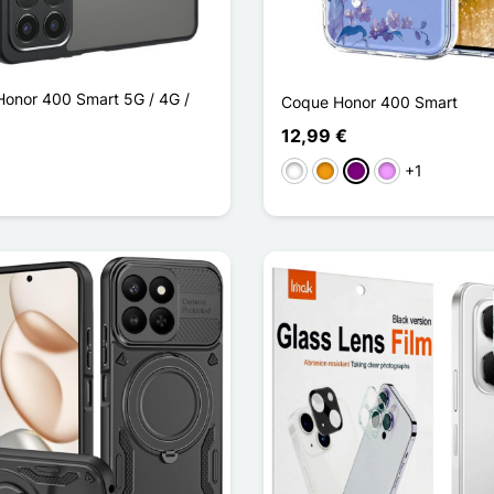
onor 400 Smart 5G / 4G /
Coque Honor 400 Smart
12,99 €
+1
Branco
Laranja
Púrpura
Violeta ligeira