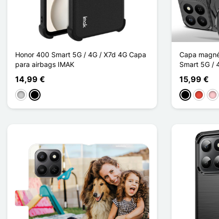
Honor 400 Smart 5G / 4G / X7d 4G Capa
Capa magnét
para airbags IMAK
Smart 5G / 
14,99 €
15,99 €
Transparente
Noir Mat
Preto
Vermel
Ro