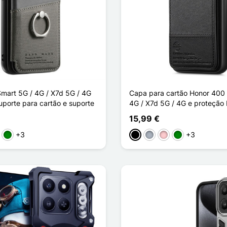
mart 5G / 4G / X7d 5G / 4G
Capa para cartão Honor 400 
porte para cartão e suporte
4G / X7d 5G / 4G e proteção
15,99 €
+3
+3
to
sa
Verde
Preto
Cinzento
Rosa
Verde