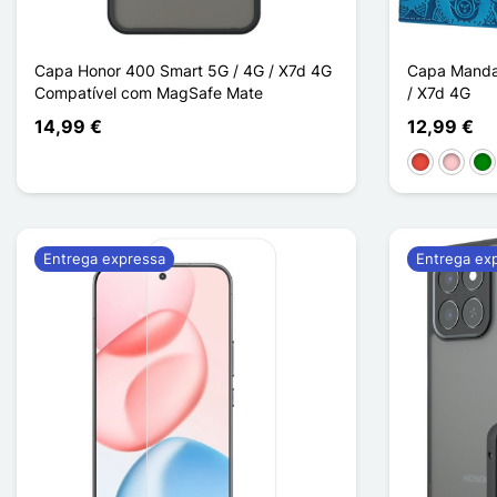
Capa Honor 400 Smart 5G / 4G / X7d 4G
Capa Manda
Compatível com MagSafe Mate
/ X7d 4G
14,99 €
12,99 €
Vermelho
Rosa
Ve
Entrega expressa
Entrega ex