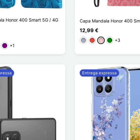
la Honor 400 Smart 5G / 4G
Capa Mandala Honor 400 Sm
12,99 €
+3
Cinzento
Vermelho
Rosa
Verde
+1
rde
Púrpura
pressa
Entrega expressa