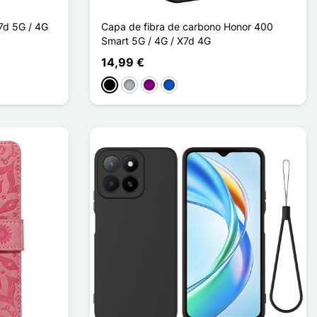
7d 5G / 4G
Capa de fibra de carbono Honor 400
Smart 5G / 4G / X7d 4G
14,99 €
Preto
Cinzento
Púrpura
Saphir