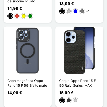
de silicone líquido
13,99 €
14,99 €
+1
Preto
Transparente
Azul
Gris Transparent
Preto
Vermelho
Amarelo
Verde
Capa magnética Oppo
Coque Oppo Reno 15 F
Reno 15 F 5G Efeito mate
5G Ruiyi Series IMAK
14,99 €
15,99 €
Preto
Cinzento escuro
Gris clair