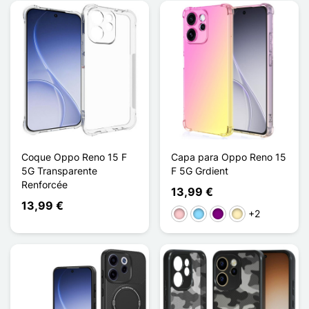
Coque Oppo Reno 15 F
Capa para Oppo Reno 15
5G Transparente
F 5G Grdient
Renforcée
13,99 €
13,99 €
+2
Rosa
Azul Claro
Púrpura
Ouro