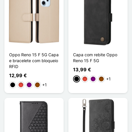
Oppo Reno 15 F 5G Capa
Capa com rebite Oppo
e bracelete com bloqueio
Reno 15 F 5G
RFID
13,99 €
12,99 €
+1
Preto
Vermelho
Púrpura
Castanho
+1
Preto
Vermelho
Púrpura
Castanho