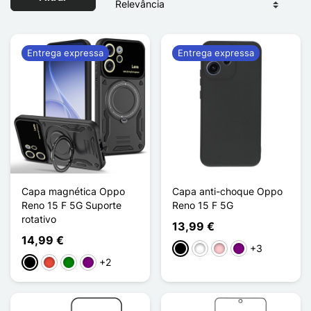
Entrega expressa
Entrega expressa
Capa magnética Oppo
Capa anti-choque Oppo
Reno 15 F 5G Suporte
Reno 15 F 5G
rotativo
13,99 €
14,99 €
+3
Preto
Branco
Rosa
Púrpura
+2
Preto
Vermelho
Verde
Púrpura