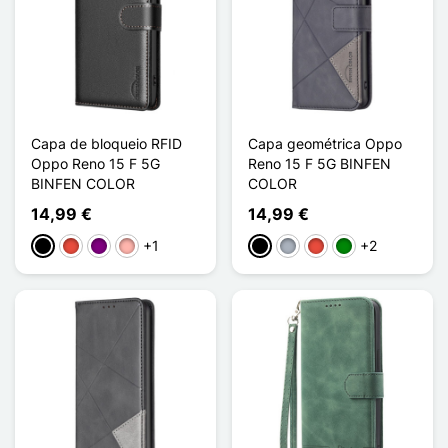
Capa de bloqueio RFID
Capa geométrica Oppo
Oppo Reno 15 F 5G
Reno 15 F 5G BINFEN
BINFEN COLOR
COLOR
14,99 €
14,99 €
+1
+2
Preto
Vermelho
Púrpura
Ouro rosa
Preto
Cinzento
Vermelho
Verde