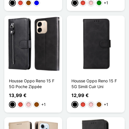
+1
Preto
Vermelho
Castanho
Azul
Preto
Vermelho
Rosa
Verde
Housse Oppo Reno 15 F
Housse Oppo Reno 15 F
5G Poche Zippée
5G Simili Cuir Uni
13,99 €
12,99 €
+1
+1
Preto
Vermelho
Rosa
Castanho
Preto
Vermelho
Rosa
Castanho