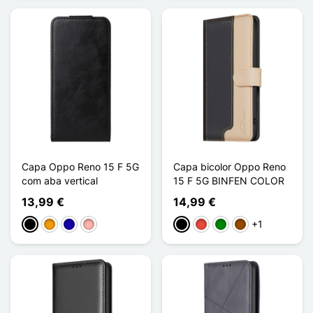
Capa Oppo Reno 15 F 5G
Capa bicolor Oppo Reno
com aba vertical
15 F 5G BINFEN COLOR
13,99 €
14,99 €
+1
Preto
Laranja
Azul Escuro
Ouro rosa
Preto
Vermelho
Verde
Castanho