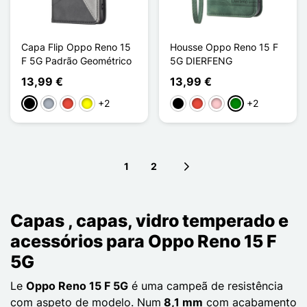
Capa Flip Oppo Reno 15
Housse Oppo Reno 15 F
F 5G Padrão Geométrico
5G DIERFENG
13,99 €
13,99 €
+2
+2
Preto
Cinzento
Vermelho
Amarelo
Preto
Vermelho
Rosa
Verde
1
2
Next page
Capas , capas, vidro temperado e
acessórios para Oppo Reno 15 F
5G
Le
Oppo Reno 15 F 5G
é uma campeã de resistência
com aspeto de modelo. Num
8,1 mm
com acabamento