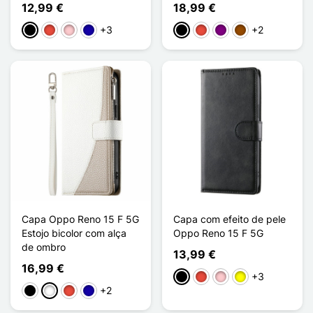
12,99 €
18,99 €
+3
+2
Preto
Vermelho
Rosa
Azul Escuro
Preto
Vermelho
Púrpura
Castanho
Capa Oppo Reno 15 F 5G
Capa com efeito de pele
Estojo bicolor com alça
Oppo Reno 15 F 5G
de ombro
13,99 €
16,99 €
+3
Preto
Vermelho
Rosa
Amarelo
+2
Preto
Branco
Vermelho
Azul Escuro