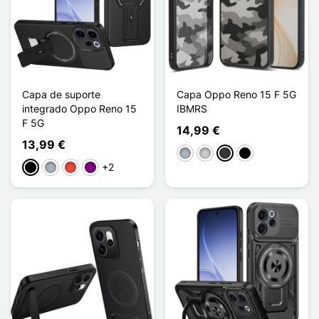
Capa de suporte
Capa Oppo Reno 15 F 5G
integrado Oppo Reno 15
IBMRS
F 5G
14,99 €
13,99 €
Cinzento
Transparente
Cinzento escuro
Noir Mat
+2
Preto
Cinzento
Vermelho
Púrpura