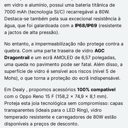
em vidro e alumínio, possui uma bateria titânica de
7000 mAh (tecnologia Si/C) recarregável a 80W.
Destaca-se também pela sua excecional resistência à
água, que foi galardoada com a
IP68/IP69
(resistente
a jactos de alta pressão).
No entanto, a impermeabilização não protege contra a
quebra. Com uma parte traseira de vidro
AGC
Dragontrail
e um ecrã AMOLED de 6,57 polegadas,
uma queda no pavimento pode ser fatal. Além disso, a
superfície de vidro é sensível aos riscos (nível 5 de
Mohs), o que torna a proteção do ecrã indispensável.
Em Dealy , propomos acessórios
100% compatível
com o Oppo Reno 15 F (158,2 x 74,9 x 8,1 mm).
Proteja esta joia tecnológica sem compromisso: capas
transparentes (ideais para o LED Ring), vidro
temperado resistente e carregadores de 80W estão
disponíveis a preços de desconto.