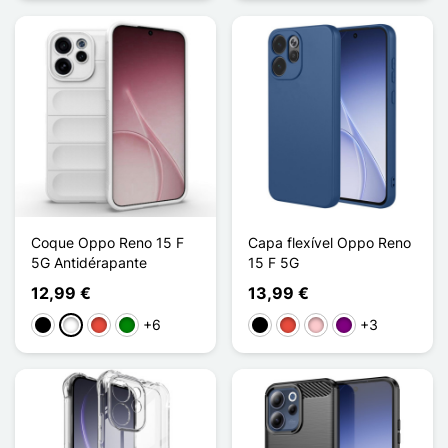
Coque Oppo Reno 15 F
Capa flexível Oppo Reno
5G Antidérapante
15 F 5G
12,99 €
13,99 €
+6
+3
Preto
Branco
Vermelho
Verde
Preto
Vermelho
Rosa
Púrpura