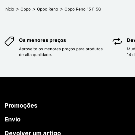
Início
Oppo
Oppo Reno
Oppo Reno 15 F 5G
Os menores preços
Dev
Aproveite os menores preços para produtos
Mud
de alta qualidade.
14 d
Promoções
Envio
Devolver um artigo