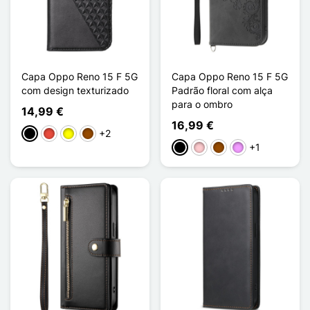
Capa Oppo Reno 15 F 5G
Capa Oppo Reno 15 F 5G
com design texturizado
Padrão floral com alça
para o ombro
14,99 €
16,99 €
+2
Preto
Vermelho
Amarelo
Castanho
+1
Preto
Rosa
Castanho
Violeta ligeira