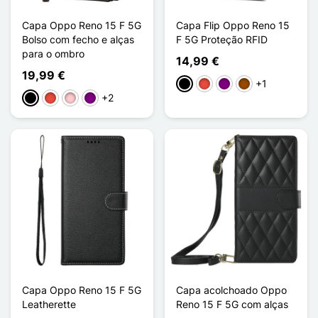
Capa Oppo Reno 15 F 5G
Capa Flip Oppo Reno 15
Bolso com fecho e alças
F 5G Proteção RFID
para o ombro
14,99 €
19,99 €
+1
Preto
Vermelho
Púrpura
Castanho
+2
Preto
Vermelho
Rosa
Púrpura
Capa Oppo Reno 15 F 5G
Capa acolchoado Oppo
Leatherette
Reno 15 F 5G com alças