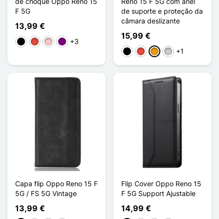
de choque Oppo Reno 15
Reno 15 F 5G com anel
F 5G
de suporte e proteção da
câmara deslizante
13,99 €
15,99 €
+3
Preto
Vermelho
Rosa
Púrpura
+1
Preto
Vermelho
Laranja
Prata
Capa flip Oppo Reno 15 F
Flip Cover Oppo Reno 15
5G / FS 5G Vintage
F 5G Support Ajustable
13,99 €
14,99 €