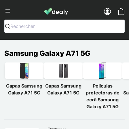
Dealy - Capas e acessórios para smart
Menu
Rechercher
Samsung Galaxy A71 5G
Capas Samsung
Capas Samsung
Películas
Galaxy A71 5G
Galaxy A71 5G
protectoras de
Sa
ecrã Samsung
Galaxy A71 5G
Ordenar por