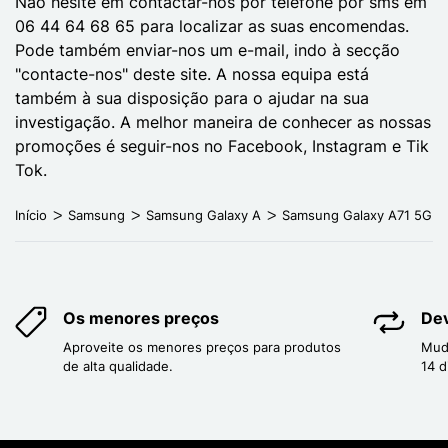
Não hesite em contactar-nos por telefone por sms em
06 44 64 68 65 para localizar as suas encomendas.
Pode também enviar-nos um e-mail, indo à secção
"contacte-nos" deste site. A nossa equipa está
também à sua disposição para o ajudar na sua
investigação. A melhor maneira de conhecer as nossas
promoções é seguir-nos no Facebook, Instagram e Tik
Tok.
Início
Samsung
Samsung Galaxy A
Samsung Galaxy A71 5G
Os menores preços
Dev
Aproveite os menores preços para produtos
Mud
de alta qualidade.
14 d