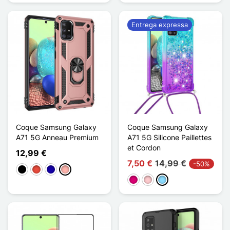
Entrega expressa
Coque Samsung Galaxy
Coque Samsung Galaxy
A71 5G Anneau Premium
A71 5G Silicone Paillettes
et Cordon
12,99 €
7,50 €
14,99 €
-50%
Preto
Vermelho
Azul Escuro
Ouro rosa
Magenta
Rosa
Azul Claro