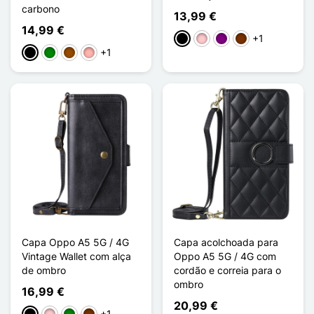
carbono
13,99 €
14,99 €
+1
Preto
Rosa
Púrpura
Café
+1
Preto
Verde
Castanho
Ouro rosa
Capa Oppo A5 5G / 4G
Capa acolchoada para
Vintage Wallet com alça
Oppo A5 5G / 4G com
de ombro
cordão e correia para o
ombro
16,99 €
20,99 €
+1