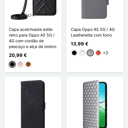
Capa acolchoada estilo
Capa Oppo A5 5G / 4G
retro para Oppo A5 5G /
Leatherette com forro
4G com cordão de
13,99 €
pescoço e alça de ombro
+3
Preto
Branco
Cinzento
Vermelho
20,99 €
Preto
Rosa
Castanho