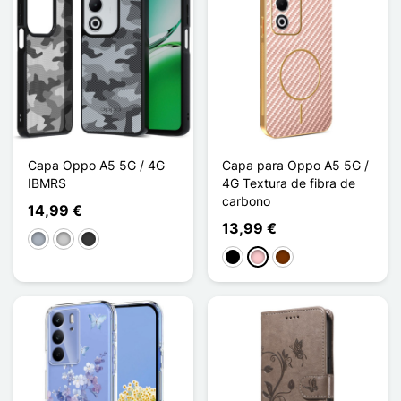
Capa Oppo A5 5G / 4G
Capa para Oppo A5 5G /
IBMRS
4G Textura de fibra de
carbono
14,99 €
13,99 €
Cinzento
Transparente
Cinzento escuro
Preto
Rosa
Café