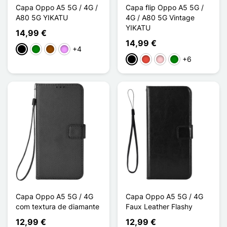
Capa Oppo A5 5G / 4G /
Capa flip Oppo A5 5G /
A80 5G YIKATU
4G / A80 5G Vintage
YIKATU
14,99 €
14,99 €
+4
Preto
Verde
Castanho
Violeta ligeira
+6
Preto
Vermelho
Rosa
Verde
Capa Oppo A5 5G / 4G
Capa Oppo A5 5G / 4G
com textura de diamante
Faux Leather Flashy
12,99 €
12,99 €