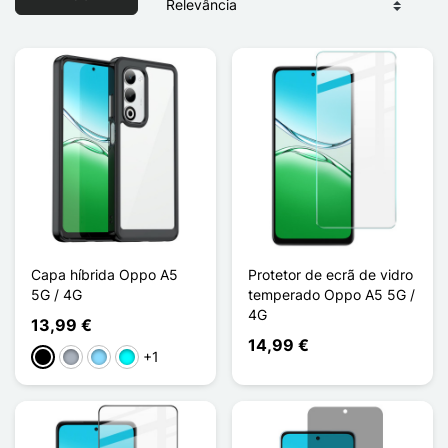
Capa híbrida Oppo A5
Protetor de ecrã de vidro
5G / 4G
temperado Oppo A5 5G /
4G
13,99 €
14,99 €
+1
Preto
Cinzento
Azul Claro
Ciano