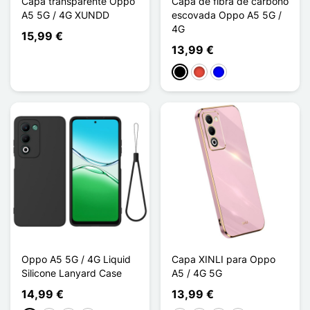
Capa transparente Oppo
Capa de fibra de carbono
A5 5G / 4G XUNDD
escovada Oppo A5 5G /
4G
15,99 €
13,99 €
Preto
Vermelho
Azul
Oppo A5 5G / 4G Liquid
Capa XINLI para Oppo
Silicone Lanyard Case
A5 / 4G 5G
14,99 €
13,99 €