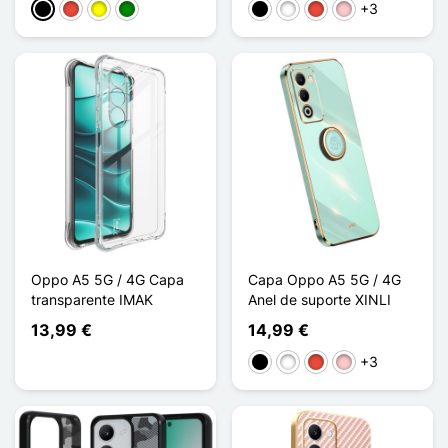
+3
Preto
Vermelho
Amarelo
Verde
Preto
Branco
Vermelho
Rosa
Oppo A5 5G / 4G Capa
Capa Oppo A5 5G / 4G
transparente IMAK
Anel de suporte XINLI
13,99 €
14,99 €
+3
Preto
Branco
Vermelho
Rosa