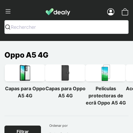
Dealy - Capas e acessórios para smart
Menu
Rechercher
Oppo A5 4G
Capas para Oppo
Capas para Oppo
Películas
Ac
A5 4G
A5 4G
protectoras de
ecrã Oppo A5 4G
Ordenar por
Filtrar