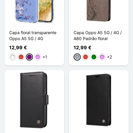
Capa floral transparente
Capa Oppo A5 5G / 4G /
Oppo A5 5G / 4G
A80 Padrão floral
12,99 €
12,99 €
+1
+2
Branco
Vermelho
Púrpura
Violeta ligeira
Cinzento
Vermelho
Verde
Violeta ligeira