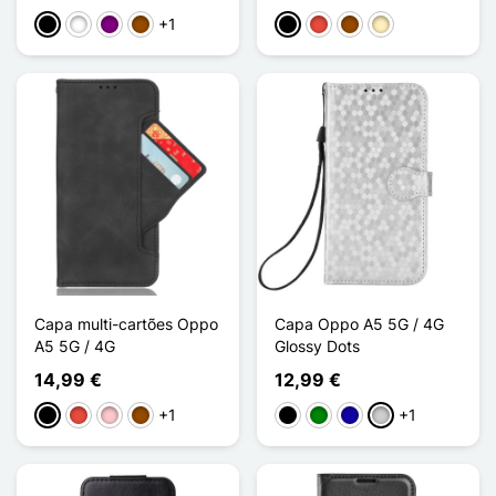
+1
Preto
Branco
Púrpura
Castanho
Preto
Vermelho
Castanho
Ouro
Capa multi-cartões Oppo
Capa Oppo A5 5G / 4G
A5 5G / 4G
Glossy Dots
14,99 €
12,99 €
+1
+1
Preto
Vermelho
Rosa
Castanho
Preto
Verde
Azul Escuro
Prata