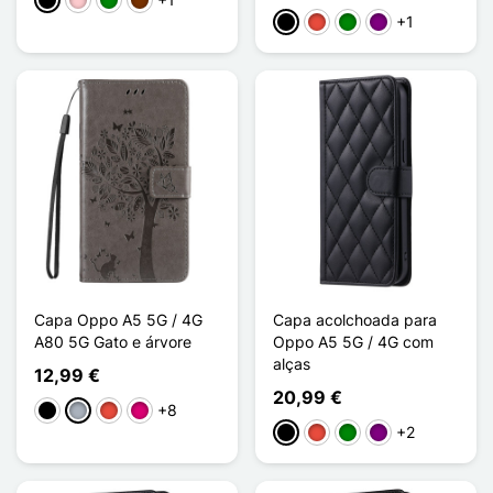
Preto
Rosa
Verde
Café
+1
Preto
Vermelho
Verde
Púrpura
Capa Oppo A5 5G / 4G
Capa acolchoada para
A80 5G Gato e árvore
Oppo A5 5G / 4G com
alças
12,99 €
20,99 €
+8
Preto
Cinzento
Vermelho
Magenta
+2
Preto
Vermelho
Verde
Púrpura