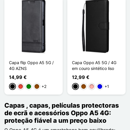
Capa flip Oppo A5 5G /
Capa Oppo A5 5G / 4G
4G AZNS
em couro sintético liso
14,99 €
12,99 €
+2
+1
Preto
Vermelho
Verde
Castanho
Preto
Castanho
Ouro rosa
Azul
Capas , capas, películas protectoras
de ecrã e acessórios Oppo A5 4G:
proteção fiável a um preço baixo
O Oppo A5 4G é um smartphone bem equilibrado: