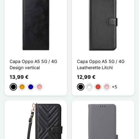
Capa Oppo A5 5G / 4G
Capa Oppo A5 5G / 4G
Design vertical
Leatherette Litchi
13,99 €
12,99 €
+5
Preto
Laranja
Azul Escuro
Ouro rosa
Preto
Branco
Vermelho
Rosa