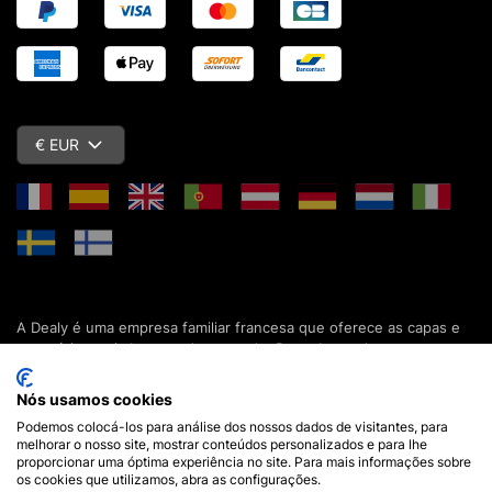
€ EUR
A Dealy é uma empresa familiar francesa que oferece as capas e
acessórios mais baratos do mercado. Descubra todas as nossas
colecções de capas, estojos, protecções de ecrã e acessórios
para o seu smartphone, tablet, computador ou relógio conectado.
Nós usamos cookies
Desde 2012, apresentamos novidades todos os dias para lhe
Podemos colocá-los para análise dos nossos dados de visitantes, para
oferecer ainda mais opções de escolha. Mais de 600.000 clientes
melhorar o nosso site, mostrar conteúdos personalizados e para lhe
em França e em todo o mundo já confiam na Dealy. Se tiver
proporcionar uma óptima experiência no site. Para mais informações sobre
alguma pergunta, a nossa equipa está disponível 7 dias por
os cookies que utilizamos, abra as configurações.