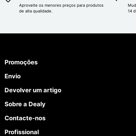
Aproveite os menores preços para produtos
Mud
de alta qualidade.
14 d
Promoções
Envio
Devolver um artigo
Sobre a Dealy
Contacte-nos
Profissional