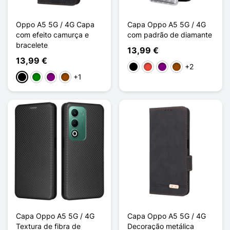
Oppo A5 5G / 4G Capa
Capa Oppo A5 5G / 4G
com efeito camurça e
com padrão de diamante
bracelete
13,99 €
13,99 €
+2
Preto
Vermelho
Púrpura
Castanho
+1
Preto
Verde
Púrpura
Castanho
Capa Oppo A5 5G / 4G
Capa Oppo A5 5G / 4G
Textura de fibra de
Decoração metálica