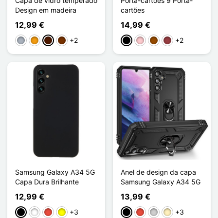
Capa de vidro temperado
Porta-cartões 9 Porta-
Design em madeira
cartões
12,99 €
14,99 €
+2
+2
Cinzento
Laranja
Madeira - Castanho escuro
Madeira - Café
Preto
Rosa
Castanho
Vermelho escuro
Samsung Galaxy A34 5G
Anel de design da capa
Capa Dura Brilhante
Samsung Galaxy A34 5G
12,99 €
13,99 €
+3
+3
Preto
Branco
Vermelho
Amarelo
Preto
Vermelho
Prata
Ouro