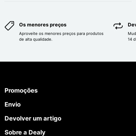
Os menores preços
Dev
Aproveite os menores preços para produtos
Mud
de alta qualidade.
14 d
Promoções
Envio
Devolver um artigo
Sobre a Dealy