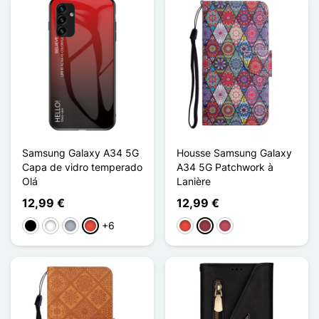
Samsung Galaxy A34 5G
Housse Samsung Galaxy
Capa de vidro temperado
A34 5G Patchwork à
Olá
Lanière
12,99 €
12,99 €
+6
Preto
Branco
Cinzento
Vermelho
Vermelho
Vermelho escuro
Rosa escuro