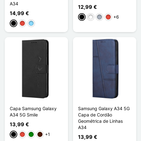
A34
12,99 €
14,99 €
+6
Preto
Branco
Cinzento
Vermelho
Preto
Vermelho
Azul Claro
Capa Samsung Galaxy
Samsung Galaxy A34 5G
A34 5G Smile
Capa de Cordão
Geométrica de Linhas
13,99 €
A34
+1
Preto
Vermelho
Verde
Castanho escuro
13,99 €