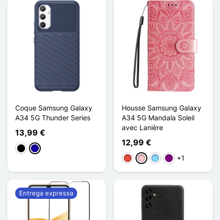
Coque Samsung Galaxy
Housse Samsung Galaxy
A34 5G Thunder Series
A34 5G Mandala Soleil
avec Lanière
13,99 €
12,99 €
Preto
Azul Escuro
+1
Vermelho
Rosa
Azul Claro
Púrpura
Entrega expressa