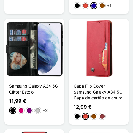
+1
Preto
Vermelho
Azul Escuro
Castanho
Samsung Galaxy A34 5G
Capa Flip Cover
Glitter Estojo
Samsung Galaxy A34 5G
Capa de cartão de couro
11,99 €
12,99 €
+2
Preto
Magenta
Púrpura
Prata
Preto
Vermelho
Castanho
Vermelho escuro