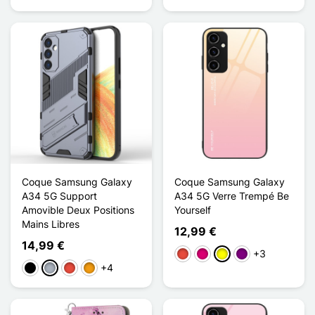
Coque Samsung Galaxy
Coque Samsung Galaxy
A34 5G Support
A34 5G Verre Trempé Be
Amovible Deux Positions
Yourself
Mains Libres
12,99 €
14,99 €
+3
Vermelho
Magenta
Amarelo
Púrpura
+4
Preto
Cinzento
Vermelho
Laranja