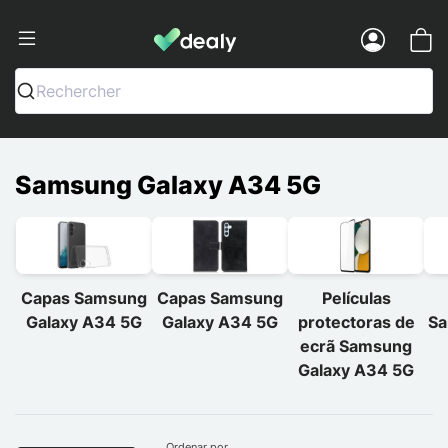
Dealy - Capas e acessórios para smart
Menu
Rechercher
Samsung Galaxy A34 5G
Capas Samsung
Capas Samsung
Películas
Galaxy A34 5G
Galaxy A34 5G
protectoras de
Sa
ecrã Samsung
Galaxy A34 5G
Ordenar por