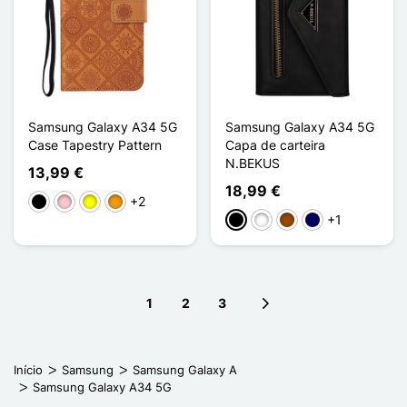
Samsung Galaxy A34 5G
Samsung Galaxy A34 5G
Case Tapestry Pattern
Capa de carteira
N.BEKUS
13,99 €
18,99 €
+2
Preto
Rosa
Amarelo
Laranja
+1
Preto
Branco
Castanho
Azul marinho
1
2
3
Next page
Início
Samsung
Samsung Galaxy A
Samsung Galaxy A34 5G