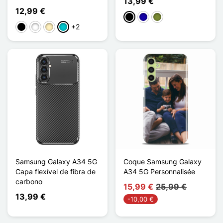
13,99 €
12,99 €
Preto
Azul Escuro
Khaki
+2
Preto
Branco
Ouro
Turquesa
Samsung Galaxy A34 5G
Coque Samsung Galaxy
Capa flexível de fibra de
A34 5G Personnalisée
carbono
15,99 €
25,99 €
13,99 €
-10,00 €