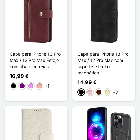
Capa para iPhone 13 Pro
Capa para iPhone 13 Pro
Max / 12 Pro Max Estojo
Max / 12 Pro Max com
com aba e correias
suporte e fecho
magnético
16,99 €
14,99 €
+1
Preto
Púrpura
Violeta ligeira
Ouro rosa
+3
Preto
Rosa
Castanho escuro
Castanho claro