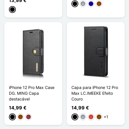
13,99 €
Preto
Cinzento
Azul Escuro
Castanho
Preto
iPhone 12 Pro Max Case
Capa para iPhone 12 Pro
DG. MING Capa
Max LC.IMEEKE Efeito
destacável
Couro
14,99 €
14,99 €
+1
Preto
Castanho
Vermelho escuro
Preto
Cinzento
Vermelho
Castanho