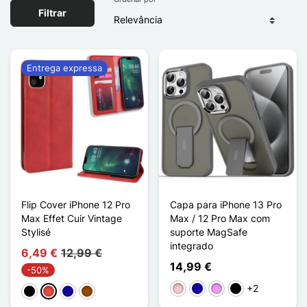
Filtrar
Entrega expressa
Flip Cover iPhone 12 Pro
Capa para iPhone 13 Pro
Max Effet Cuir Vintage
Max / 12 Pro Max com
Stylisé
suporte MagSafe
integrado
6,49 €
12,99 €
14,99 €
-50%
+2
Rosa
Azul Escuro
Violeta ligeira
Noir Transparent
Preto
Vermelho
Azul Escuro
Castanho