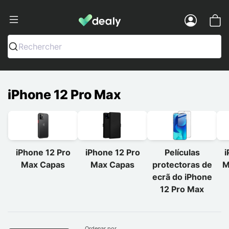
Dealy - Capas e acessórios para smart
Menu
Rechercher
iPhone 12 Pro Max
iPhone 12 Pro
iPhone 12 Pro
Películas
i
Max Capas
Max Capas
protectoras de
M
ecrã do iPhone
12 Pro Max
Ordenar por