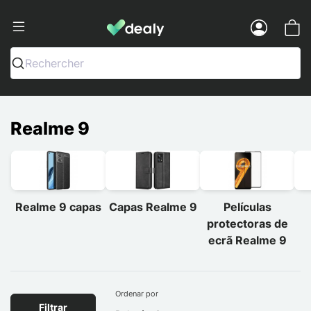
Dealy - Capas e acessórios para smart
Menu
Rechercher
Realme 9
Realme 9 capas
Capas Realme 9
Películas
protectoras de
ecrã Realme 9
Ordenar por
Filtrar