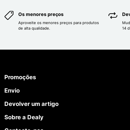
Os menores preços
Dev
Aproveite os menores preços para produtos
Mud
de alta qualidade.
14 d
Promoções
Envio
Devolver um artigo
Sobre a Dealy