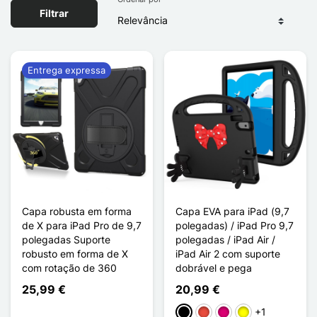
Filtrar
Entrega expressa
Capa robusta em forma
Capa EVA para iPad (9,7
de X para iPad Pro de 9,7
polegadas) / iPad Pro 9,7
polegadas Suporte
polegadas / iPad Air /
robusto em forma de X
iPad Air 2 com suporte
com rotação de 360
dobrável e pega
25,99 €
20,99 €
+1
Preto
Vermelho
Magenta
Amarelo