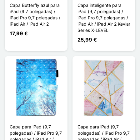
Capa Butterfly azul para
Capa inteligente para
iPad (9,7 polegadas) /
iPad (9,7 polegadas) /
iPad Pro 9,7 polegadas /
iPad Pro 9,7 polegadas /
iPad Air / iPad Air 2
iPad Air / iPad Air 2 Kevlar
Series X-LEVEL
17,99 €
25,99 €
Capa para iPad (9,7
Capa para iPad (9,7
polegadas) / iPad Pro 9,7
polegadas) / iPad Pro 9,7
polegadas / iPad Air /
polegadas / iPad Air /