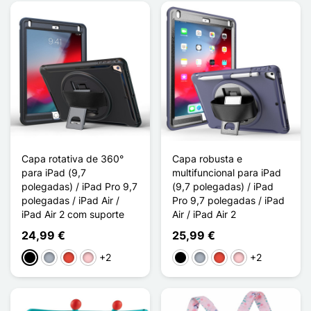
Capa rotativa de 360°
Capa robusta e
para iPad (9,7
multifuncional para iPad
polegadas) / iPad Pro 9,7
(9,7 polegadas) / iPad
polegadas / iPad Air /
Pro 9,7 polegadas / iPad
iPad Air 2 com suporte
Air / iPad Air 2
24,99 €
25,99 €
+2
+2
Preto
Cinzento
Vermelho
Rosa
Preto
Cinzento
Vermelho
Rosa