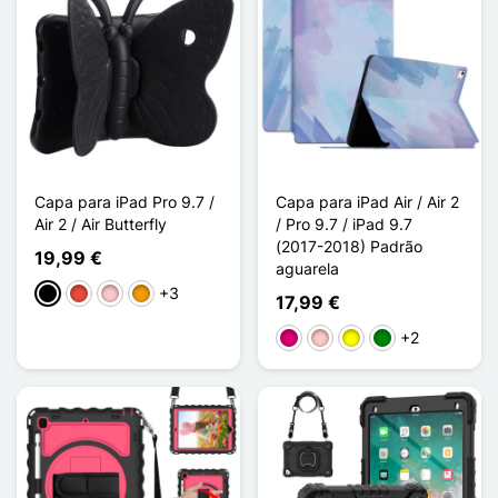
Capa para iPad Pro 9.7 /
Capa para iPad Air / Air 2
Air 2 / Air Butterfly
/ Pro 9.7 / iPad 9.7
(2017-2018) Padrão
19,99 €
aguarela
+3
Preto
Vermelho
Rosa
Laranja
17,99 €
+2
Magenta
Rosa
Amarelo
Verde