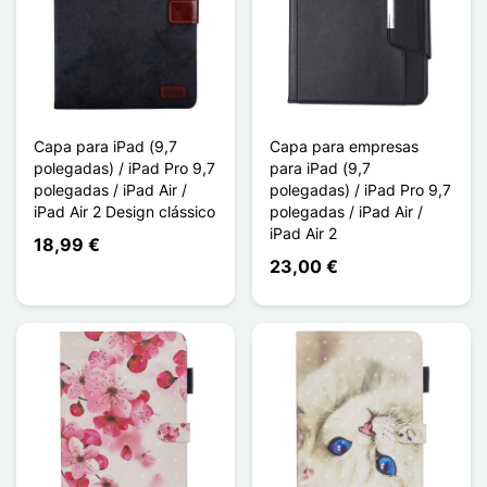
Capa para iPad (9,7
Capa para empresas
polegadas) / iPad Pro 9,7
para iPad (9,7
polegadas / iPad Air /
polegadas) / iPad Pro 9,7
iPad Air 2 Design clássico
polegadas / iPad Air /
iPad Air 2
18,99 €
23,00 €