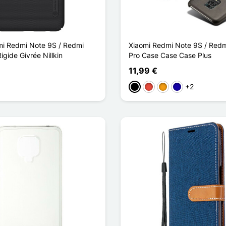
i Redmi Note 9S / Redmi
Xiaomi Redmi Note 9S / Redm
igide Givrée Nillkin
Pro Case Case Case Plus
11,99 €
+2
Preto
Vermelho
Laranja
Azul Escuro