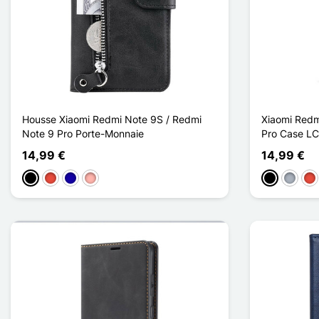
Housse Xiaomi Redmi Note 9S / Redmi
Xiaomi Redm
Note 9 Pro Porte-Monnaie
Pro Case LC
14,99 €
14,99 €
Preto
Vermelho
Azul Escuro
Ouro rosa
Preto
Cinzen
Ve