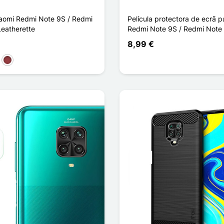
iaomi Redmi Note 9S / Redmi
Película protectora de ecrã p
Leatherette
Redmi Note 9S / Redmi Note
8,99 €
ho
rquesa
Vermelho escuro