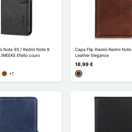
i Note 9S / Redmi Note 9
Capa Flip Xiaomi Redmi Note 
.IMEEKE Efeito couro
Leather Elegance
18,99 €
+1
to
rmelho
Castanho
Café