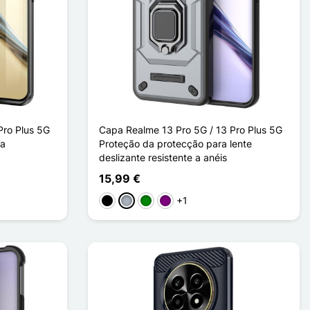
Pro Plus 5G
Capa Realme 13 Pro 5G / 13 Pro Plus 5G
da
Proteção da protecção para lente
deslizante resistente a anéis
15,99 €
+1
Preto
Cinzento
Verde
Púrpura