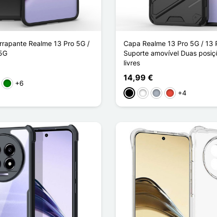
rrapante Realme 13 Pro 5G /
Capa Realme 13 Pro 5G / 13 
 5G
Suporte amovível Duas posi
livres
14,99 €
+6
rmelho
Verde
+4
Preto
Branco
Cinzento
Vermelho