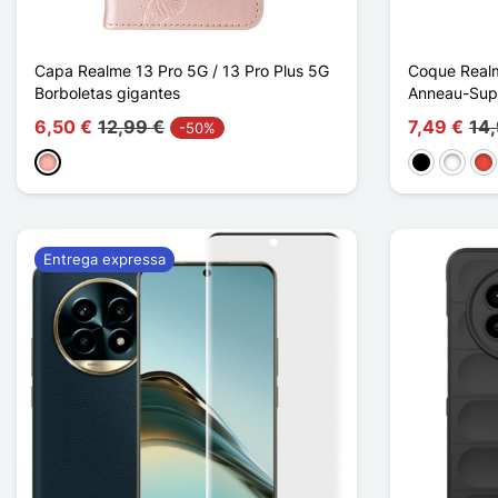
Capa Realme 13 Pro 5G / 13 Pro Plus 5G
Coque Realm
Borboletas gigantes
Anneau-Sup
6,50 €
12,99 €
7,49 €
14
-50%
Ouro rosa
Preto
Branco
Ve
Entrega expressa