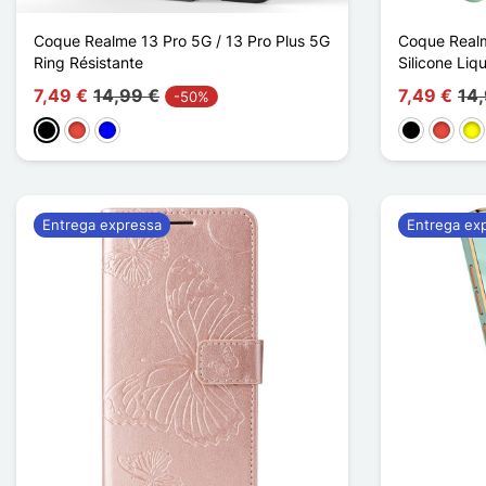
Coque Realme 13 Pro 5G / 13 Pro Plus 5G
Coque Realm
Ring Résistante
Silicone Liq
7,49 €
14,99 €
7,49 €
14
-50%
Preto
Vermelho
Azul
Preto
Vermel
Am
Entrega expressa
Entrega ex