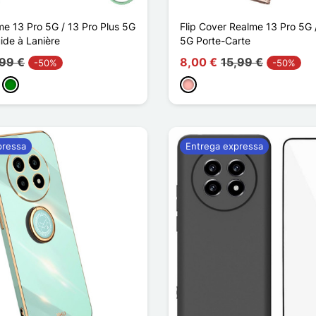
e 13 Pro 5G / 13 Pro Plus 5G
Flip Cover Realme 13 Pro 5G 
uide à Lanière
5G Porte-Carte
,99 €
8,00 €
15,99 €
-50%
-50%
ho
arelo
Verde
Ouro rosa
pressa
Entrega expressa