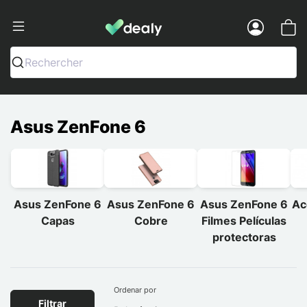
Dealy - Capas e acessórios para smart
Menu
Rechercher
Asus ZenFone 6
Asus ZenFone 6
Asus ZenFone 6
Asus ZenFone 6
Ac
Capas
Cobre
Filmes Películas
protectoras
Ordenar por
Filtrar