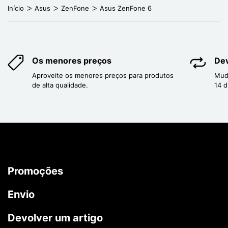
Início
Asus
ZenFone
Asus ZenFone 6
Os menores preços
Dev
Aproveite os menores preços para produtos
Mud
de alta qualidade.
14 d
Promoções
Envio
Devolver um artigo