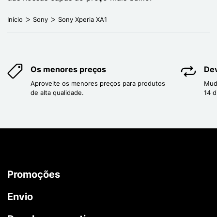
Início
Sony
Sony Xperia XA1
Os menores preços
Dev
Aproveite os menores preços para produtos
Mud
de alta qualidade.
14 d
Promoções
Envio