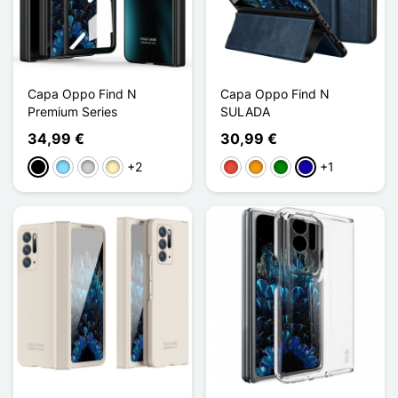
Capa Oppo Find N
Capa Oppo Find N
Premium Series
SULADA
34,99 €
30,99 €
+2
+1
Preto
Azul Claro
Prata
Ouro
Vermelho
Laranja
Verde
Azul Escuro