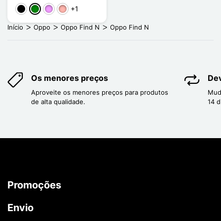
+1
Preto
Verde
Violeta ligeira
Ouro rosa
Início
Oppo
Oppo Find N
Oppo Find N
Os menores preços
Dev
Aproveite os menores preços para produtos
Mud
de alta qualidade.
14 d
Promoções
Envio