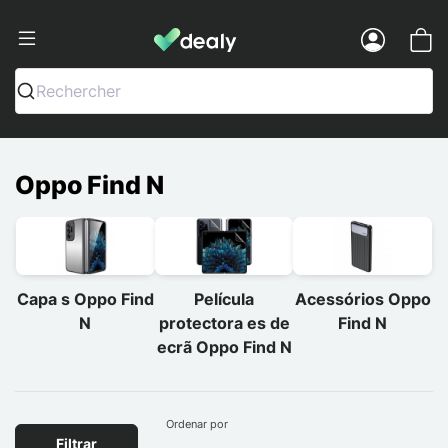
Dealy - Capas e acessórios para smart
Menu
Rechercher
Oppo Find N
Capa s Oppo Find
Película
Acessórios Oppo
N
protectora es de
Find N
ecrã Oppo Find N
Ordenar por
Filtrar