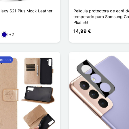
axy S21 Plus Mock Leather
Película protectora de ecrã d
temperado para Samsung Ga
Plus 5G
14,99 €
+2
to
rmelho
Azul Escuro
pressa