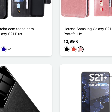
teira com fecho para
Housse Samsung Galaxy S21 
axy S21 Plus
Portefeuille
12,99 €
+1
ho
sa
Azul Escuro
Preto
Vermelho
Rosa