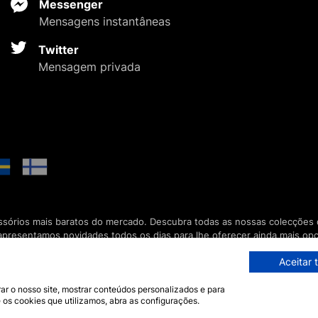
Messenger
Mensagens instantâneas
Twitter
Mensagem privada
ssórios mais baratos do mercado. Descubra todas as nossas colecções d
apresentamos novidades todos os dias para lhe oferecer ainda mais op
 está disponível 7 dias por semana para a responder.
Aceitar 
ar o nosso site, mostrar conteúdos personalizados e para
mos e Condições Gerais de Compra
 os cookies que utilizamos, abra as configurações.