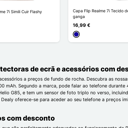
Capa Flip Realme 7i Tecido d
e 7i Simili Cuir Flashy
ganga
16,99 €
ho
stanho
Azul Escuro
rotectoras de ecrã e acessórios com d
 acessórios a preços de fundo de rocha. Descubra as nossas
00 mAh. Segundo a marca, pode falar ao telefone durante 43
lio G85, e tem um sensor de foto triplo no verso, inclui
ealy oferece-se para aceder ao seu telefone a preços imb
ios com desconto
 que são perfeitamente adequados ao funcionamento da Re