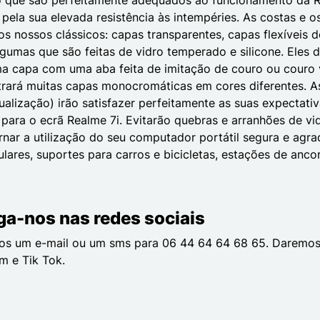
 pela sua elevada resistência às intempéries. As costas e
 nossos clássicos: capas transparentes, capas flexíveis de
 algumas que são feitas de vidro temperado e silicone. El
ma capa com uma aba feita de imitação de couro ou couro v
trará muitas capas monocromáticas em cores diferentes. A
ualização) irão satisfazer perfeitamente as suas expectat
o para o ecrã Realme 7i. Evitarão quebras e arranhões de v
nar a utilização do seu computador portátil segura e agra
iculares, suportes para carros e bicicletas, estações de an
ga-nos nas redes sociais
-nos um e-mail ou um sms para 06 44 64 64 68 65. Daremos
m e Tik Tok.