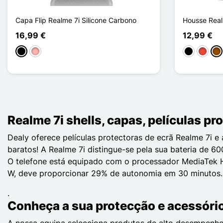
Capa Flip Realme 7i Silicone Carbono
Housse Realm
16,99 €
12,99 €
Preto
Ouro rosa
Preto
Vermel
Ca
Realme 7i shells, capas, películas p
Dealy oferece películas protectoras de ecrã Realme 7i e
baratos! A Realme 7i distingue-se pela sua bateria de 60
O telefone está equipado com o processador MediaTek He
W, deve proporcionar 29% de autonomia em 30 minutos. D
.
Conheça a sua protecção e acessór
A nossa equipa selecciona produtos de alto desempenho