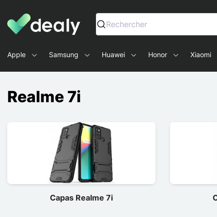
Dealy - Capas e acessórios para smartphones e tablets
Rechercher
Apple
Samsung
Huawei
Honor
Xiaomi
Realme 7i
Capas Realme 7i
C