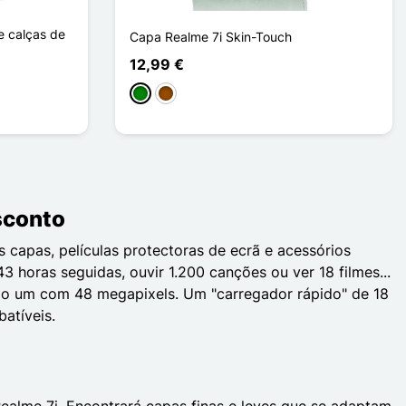
e calças de
Capa Realme 7i Skin-Touch
12,99 €
Verde
Castanho
esconto
 capas, películas protectoras de ecrã e acessórios
 horas seguidas, ouvir 1.200 canções ou ver 18 filmes...
ndo um com 48 megapixels. Um "carregador rápido" de 18
atíveis.
alme 7i. Encontrará capas finas e leves que se adaptam