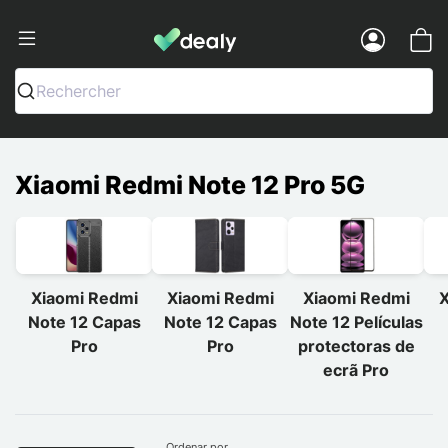
Dealy - Capas e acessórios para smart
Menu
Rechercher
Xiaomi Redmi Note 12 Pro 5G
Xiaomi Redmi
Xiaomi Redmi
Xiaomi Redmi
X
Note 12 Capas
Note 12 Capas
Note 12 Películas
Pro
Pro
protectoras de
ecrã Pro
Ordenar por