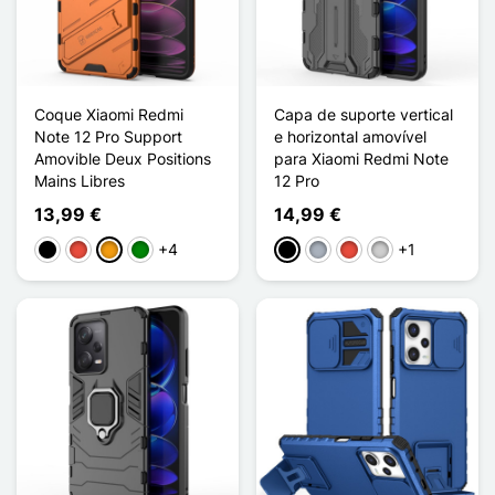
Coque Xiaomi Redmi
Capa de suporte vertical
Note 12 Pro Support
e horizontal amovível
Amovible Deux Positions
para Xiaomi Redmi Note
Mains Libres
12 Pro
13,99 €
14,99 €
+4
+1
Preto
Vermelho
Laranja
Verde
Preto
Cinzento
Vermelho
Prata