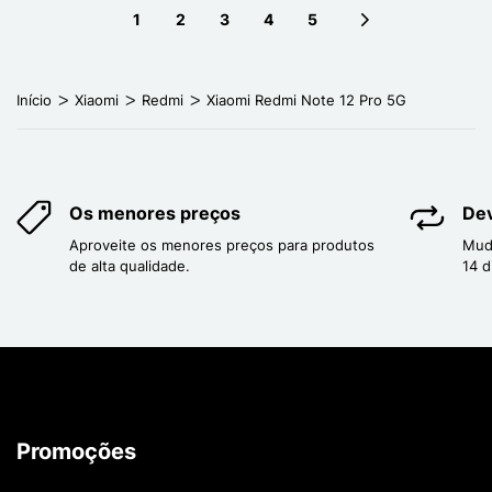
1
2
3
4
5
Next page
Início
Xiaomi
Redmi
Xiaomi Redmi Note 12 Pro 5G
Os menores preços
Dev
Aproveite os menores preços para produtos
Mud
de alta qualidade.
14 d
Promoções