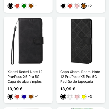
+1
+2
Preto
Vermelho
Verde
Castanho
Preto
Vermelho
Rosa
Castanho
Xiaomi Redmi Note 12
Capa Xiaomi Redmi Note
Pro/Poco X5 Pro 5G
12 Pro/Poco X5 Pro 5G
Capa de alça simples
Padrão de tapeçaria
13,99 €
13,99 €
+1
+3
Preto
Vermelho
Azul Escuro
Castanho
Preto
Branco
Rosa
Amarelo