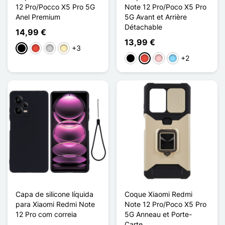
12 Pro/Pocco X5 Pro 5G
Note 12 Pro/Poco X5 Pro
Anel Premium
5G Avant et Arrière
Détachable
14,99 €
13,99 €
+3
Preto
Vermelho
Prata
Ouro
+2
Preto
Vermelho
Rosa
Azul Claro
Capa de silicone líquida
Coque Xiaomi Redmi
para Xiaomi Redmi Note
Note 12 Pro/Poco X5 Pro
12 Pro com correia
5G Anneau et Porte-
Carte