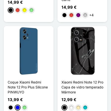
14,99 €
14,99 €
Preto
Vermelho
Amarelo
Verde claro
+4
Preto
Vermelho
Púrpura
Prata
Coque Xiaomi Redmi
Xiaomi Redmi Note 12 Pro
Note 12 Pro Plus Silicone
Capa de vidro temperado
PINWUYO
Mármore
13,99 €
12,99 €
Preto
Azul
Verde claro
Preto
Branco
Ouro
Turquesa