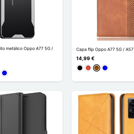
ito metálico Oppo A77 5G /
Capa flip Oppo A77 5G / A57
14,99 €
Preto
Vermelho
Castanho
Azul
ro
Azul