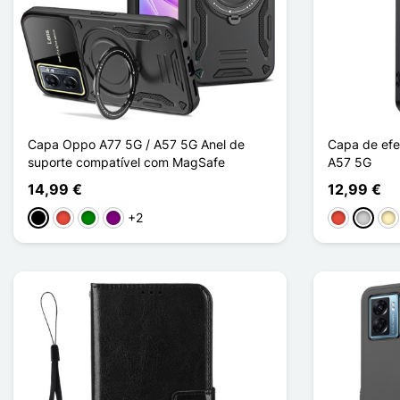
Capa Oppo A77 5G / A57 5G Anel de
Capa de efe
suporte compatível com MagSafe
A57 5G
14,99 €
12,99 €
+2
Preto
Vermelho
Verde
Púrpura
Vermelho
Prata
Ou