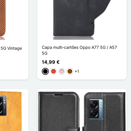
Capa multi-cartões Oppo A77 5G / A57
 5G Vintage
5G
14,99 €
+1
Preto
Vermelho
Rosa
Castanho