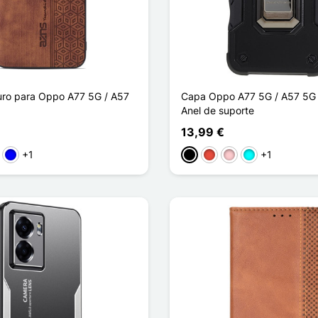
ro para Oppo A77 5G / A57
Capa Oppo A77 5G / A57 5G 
Anel de suporte
13,99 €
+1
+1
stanho
Azul
Preto
Vermelho
Rosa
Ciano