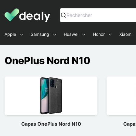
Dealy - Capas e acessórios para smartphones e tablets
Rechercher
Apple
Samsung
Huawei
Honor
Xiaomi
OnePlus Nord N10
Capas OnePlus Nord N10
Capa