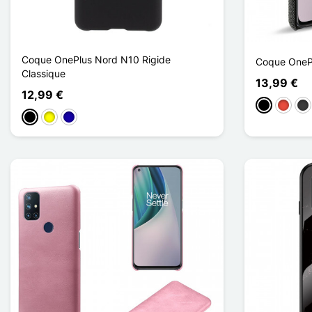
Coque OnePlus Nord N10 Rigide
Coque OneP
Classique
13,99 €
12,99 €
Preto
Vermel
Cin
Preto
Amarelo
Azul Escuro