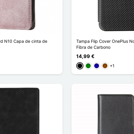
d N10 Capa de cinta de
Tampa Flip Cover OnePlus N
Fibra de Carbono
14,99 €
+1
Preto
Verde
Azul Escuro
Castanho