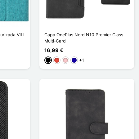
urizada VILI
Capa OnePlus Nord N10 Premier Class
Multi-Card
16,99 €
+1
Preto
Vermelho
Rosa
Azul Escuro