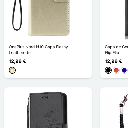
OnePlus Nord N10 Capa Flashy
Capa de Cou
Leatherette
Flip Flip
12,99 €
12,99 €
Ouro
Preto
Vermel
Azu