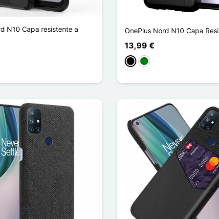
d N10 Capa resistente a
OnePlus Nord N10 Capa Resi
13,99 €
Preto
Verde
ho
l Escuro