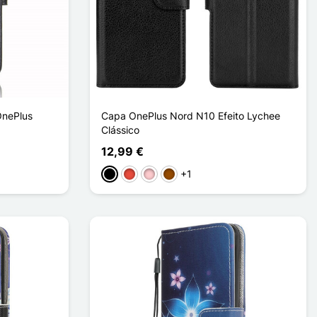
OnePlus
Capa OnePlus Nord N10 Efeito Lychee
Clássico
12,99 €
+1
Preto
Vermelho
Rosa
Castanho