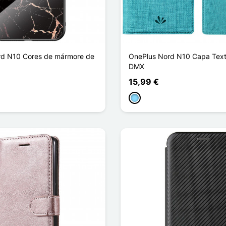
rd N10 Cores de mármore de
OnePlus Nord N10 Capa Text
DMX
15,99 €
ho escuro
Azul Claro