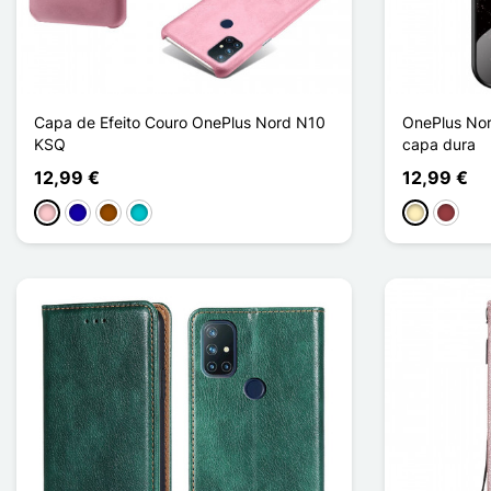
Capa de Efeito Couro OnePlus Nord N10
OnePlus No
KSQ
capa dura
12,99 €
12,99 €
Rosa
Azul Escuro
Castanho
Turquesa
Ouro
Vermel