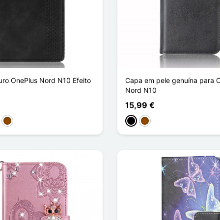
ro OnePlus Nord N10 Efeito
Capa em pele genuína para 
Nord N10
15,99 €
ho
l Escuro
Castanho
Preto
Castanho