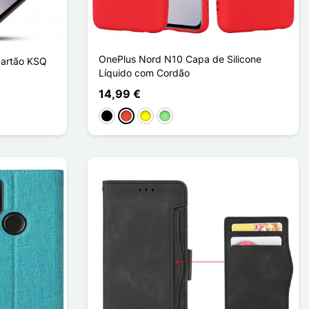
OnePlus Nord N10 Capa de Silicone
cartão KSQ
Líquido com Cordão
14,99 €
Preto
Vermelho
Amarelo
Verde claro