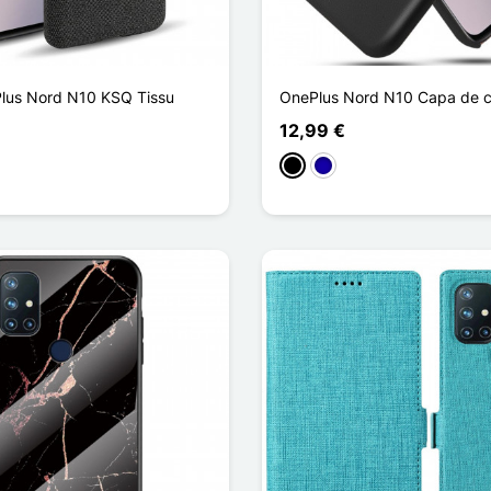
lus Nord N10 KSQ Tissu
OnePlus Nord N10 Capa de 
12,99 €
ho
zento escuro
Preto
Azul Escuro