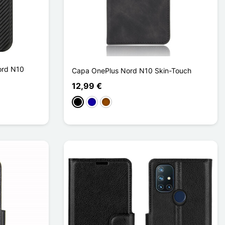
ord N10
Capa OnePlus Nord N10 Skin-Touch
12,99 €
Preto
Azul Escuro
Castanho