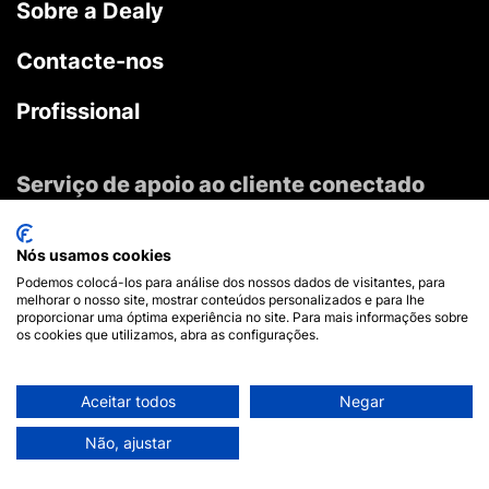
Sobre a Dealy
Contacte-nos
Profissional
Serviço de apoio ao cliente conectado
Telefone ou SMS
Fale connosco
Nós usamos cookies
Podemos colocá-los para análise dos nossos dados de visitantes, para
Messenger
melhorar o nosso site, mostrar conteúdos personalizados e para lhe
proporcionar uma óptima experiência no site. Para mais informações sobre
Mensagens instantâneas
os cookies que utilizamos, abra as configurações.
Twitter
Mensagem privada
Aceitar todos
Negar
Não, ajustar
Junte-se à comunidade