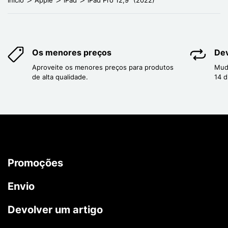
Os menores preços
Dev
Aproveite os menores preços para produtos
Mud
de alta qualidade.
14 d
Promoções
Envio
Devolver um artigo