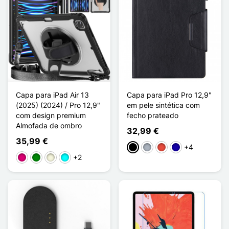
Capa para iPad Air 13
Capa para iPad Pro 12,9"
(2025) (2024) / Pro 12,9"
em pele sintética com
com design premium
fecho prateado
Almofada de ombro
32,99 €
35,99 €
+4
Preto
Cinzento
Vermelho
Azul Escuro
+2
Magenta
Verde
Bege
Ciano