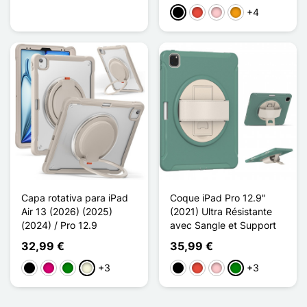
+4
Preto
Vermelho
Rosa
Laranja
Capa rotativa para iPad
Coque iPad Pro 12.9"
Air 13 (2026) (2025)
(2021) Ultra Résistante
(2024) / Pro 12.9
avec Sangle et Support
32,99 €
35,99 €
+3
+3
Preto
Magenta
Verde
Bege
Preto
Vermelho
Rosa
Verde