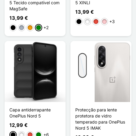
5 Tecido compatível com
5 XINLI
MagSafe
13,99 €
13,99 €
+3
Preto
Branco
Vermelho
Rosa
+2
Preto
Cinzento
Laranja
Verde
Capa antiderrapante
Protecção para lente
OnePlus Nord 5
protetora de vidro
temperado para OnePlus
12,99 €
Nord 5 IMAK
+6
Preto
Branco
Vermelho
Verde