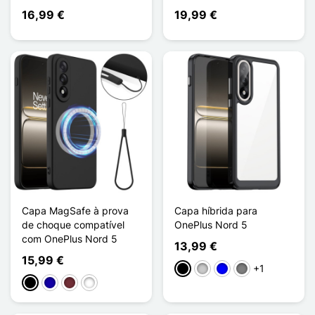
16,99 €
19,99 €
Capa MagSafe à prova
Capa híbrida para
de choque compatível
OnePlus Nord 5
com OnePlus Nord 5
13,99 €
15,99 €
+1
Preto
Transparente
Azul
Gris Transparent
Preto
Azul Escuro
Rouge Vin
Vert Foncé