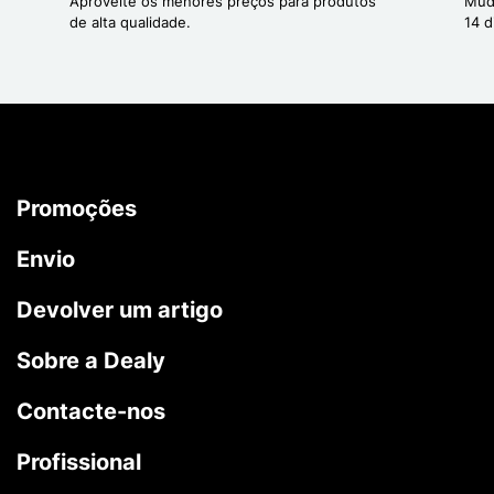
Aproveite os menores preços para produtos
Mud
de alta qualidade.
14 d
Promoções
Envio
Devolver um artigo
Sobre a Dealy
Contacte-nos
Profissional