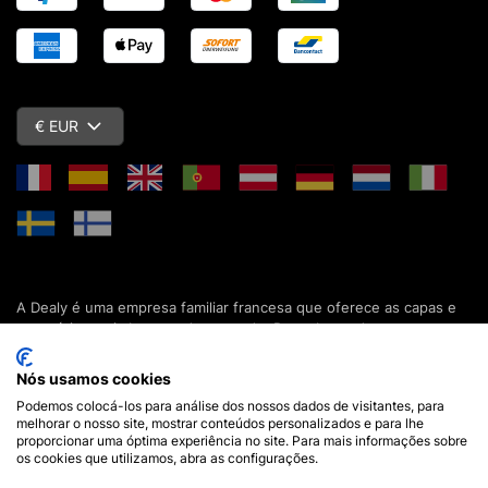
€ EUR
A Dealy é uma empresa familiar francesa que oferece as capas e
acessórios mais baratos do mercado. Descubra todas as nossas
colecções de capas, estojos, protecções de ecrã e acessórios
para o seu smartphone, tablet, computador ou relógio conectado.
Nós usamos cookies
Desde 2012, apresentamos novidades todos os dias para lhe
Podemos colocá-los para análise dos nossos dados de visitantes, para
oferecer ainda mais opções de escolha. Mais de 600.000 clientes
melhorar o nosso site, mostrar conteúdos personalizados e para lhe
em França e em todo o mundo já confiam na Dealy. Se tiver
proporcionar uma óptima experiência no site. Para mais informações sobre
alguma pergunta, a nossa equipa está disponível 7 dias por
os cookies que utilizamos, abra as configurações.
semana para a responder.