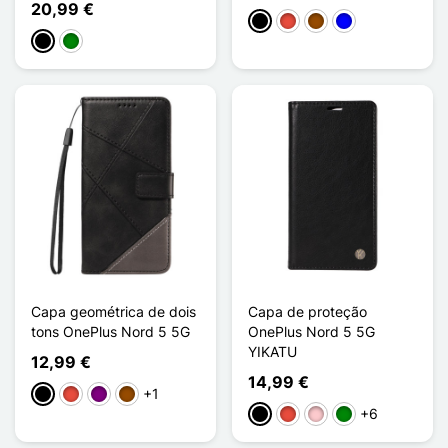
20,99 €
Preto
Vermelho
Castanho
Azul
Preto
Verde
Capa geométrica de dois
Capa de proteção
tons OnePlus Nord 5 5G
OnePlus Nord 5 5G
YIKATU
12,99 €
14,99 €
+1
Preto
Vermelho
Púrpura
Castanho
+6
Preto
Vermelho
Rosa
Verde