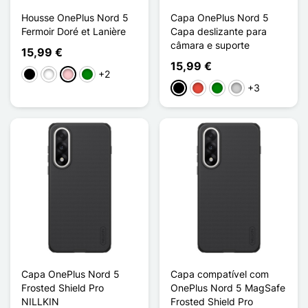
Housse OnePlus Nord 5
Capa OnePlus Nord 5
Fermoir Doré et Lanière
Capa deslizante para
câmara e suporte
15,99 €
15,99 €
+2
Preto
Branco
Rosa
Verde
+3
Preto
Vermelho
Verde
Prata
Capa OnePlus Nord 5
Capa compatível com
Frosted Shield Pro
OnePlus Nord 5 MagSafe
NILLKIN
Frosted Shield Pro