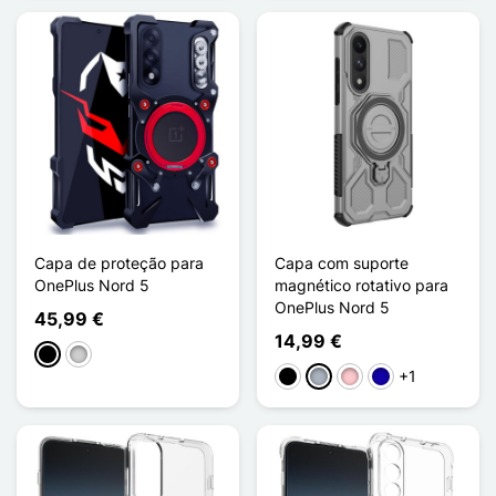
Capa de proteção para
Capa com suporte
OnePlus Nord 5
magnético rotativo para
OnePlus Nord 5
45,99 €
14,99 €
Preto
Prata
+1
Preto
Cinzento
Rosa
Azul Escuro