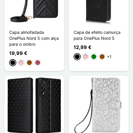
Capa almofadada
Capa de efeito camurça
OnePlus Nord 5 com alça
para OnePlus Nord 5
para o ombro
12,99 €
19,99 €
+1
Preto
Rosa
Verde
Castanho
Preto
Rosa
Castanho
Rosa escuro