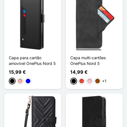
Capa para cartão
Capa multi-cartões
amovível OnePlus Nord 5
OnePlus Nord 5
15,99 €
14,99 €
+1
Preto
Ouro rosa
Azul
Preto
Vermelho
Rosa
Castanho