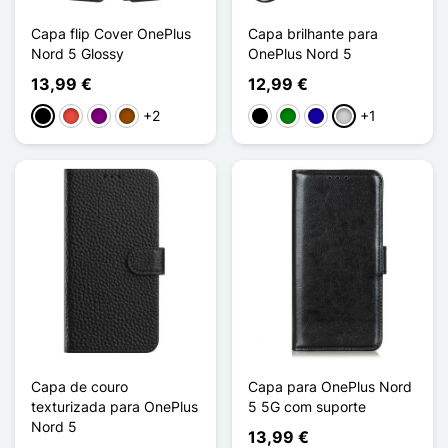
Capa flip Cover OnePlus
Capa brilhante para
Nord 5 Glossy
OnePlus Nord 5
13,99 €
12,99 €
+2
+1
Preto
Vermelho
Púrpura
Castanho
Preto
Verde
Azul Escuro
Prata
Capa de couro
Capa para OnePlus Nord
texturizada para OnePlus
5 5G com suporte
Nord 5
13,99 €