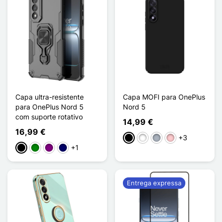
Capa ultra-resistente
Capa MOFI para OnePlus
para OnePlus Nord 5
Nord 5
com suporte rotativo
14,99 €
16,99 €
+3
Preto
Branco
Cinzento
Rosa
+1
Preto
Verde
Púrpura
Azul marinho
Entrega expressa