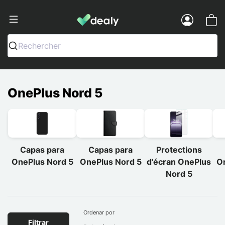
Dealy - Capas e acessórios para smart
Menu
Rechercher
OnePlus Nord 5
Capas para
Capas para
Protections
OnePlus Nord 5
OnePlus Nord 5
d'écran OnePlus
O
Nord 5
Ordenar por
Filtrar