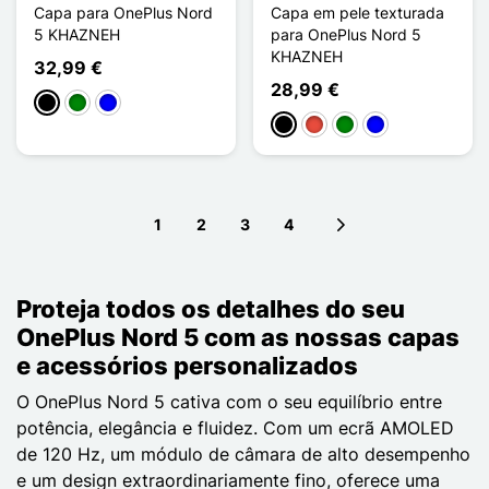
Capa para OnePlus Nord
Capa em pele texturada
5 KHAZNEH
para OnePlus Nord 5
KHAZNEH
32,99 €
28,99 €
Preto
Verde
Azul
Preto
Vermelho
Verde
Azul
1
2
3
4
Next page
Proteja todos os detalhes do seu
OnePlus Nord 5 com as nossas capas
e acessórios personalizados
O OnePlus Nord 5 cativa com o seu equilíbrio entre
potência, elegância e fluidez. Com um ecrã AMOLED
de 120 Hz, um módulo de câmara de alto desempenho
e um design extraordinariamente fino, oferece uma