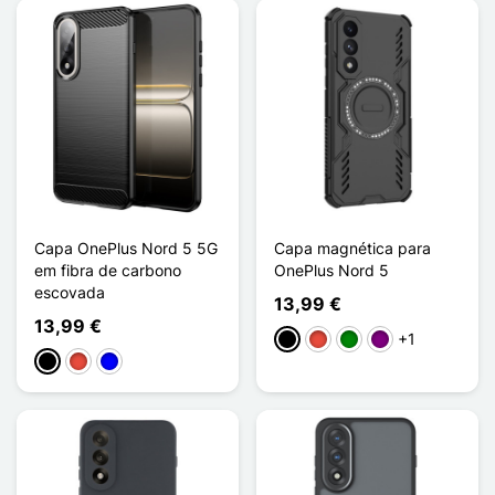
Capa OnePlus Nord 5 5G
Capa magnética para
em fibra de carbono
OnePlus Nord 5
escovada
13,99 €
13,99 €
+1
Preto
Vermelho
Verde
Púrpura
Preto
Vermelho
Azul