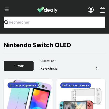
Dealy - Capas e acessórios para smart
Menu
Rechercher
Nintendo Switch OLED
Ordenar por
Filtrar
Entrega expressa
Entrega expressa