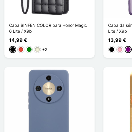
Capa BINFEN COLOR para Honor Magic
Capa da sér
6 Lite / X9b
Lite / X9b
14,99 €
13,99 €
+2
Preto
Vermelho
Verde
Bege
Noir Transp
Rose T
Vio