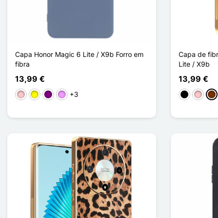
Capa Honor Magic 6 Lite / X9b Forro em
Capa de fib
fibra
Lite / X9b
13,99 €
13,99 €
+3
Rosa
Amarelo
Púrpura
Violeta ligeira
Preto
Rosa
Ca