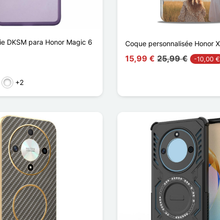
ie DKSM para Honor Magic 6
Coque personnalisée Honor 
15,99 €
25,99 €
-10,00 €
+2
arent
ransparent
let Transparent
Cyan Transparent