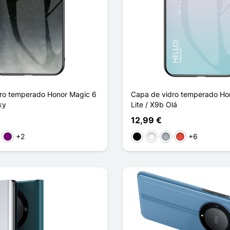
ro temperado Honor Magic 6
Capa de vidro temperado Ho
ky
Lite / X9b Olá
12,99 €
+2
+6
to
rmelho
Púrpura
Preto
Branco
Cinzento
Vermelho