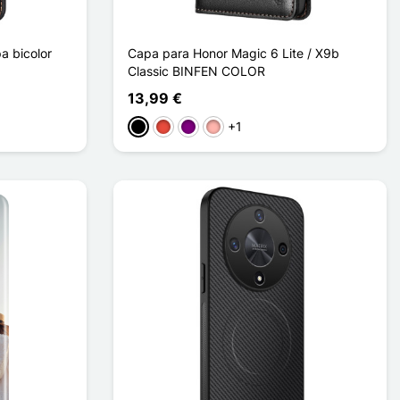
a bicolor
Capa para Honor Magic 6 Lite / X9b
Classic BINFEN COLOR
13,99 €
+1
Preto
Vermelho
Púrpura
Ouro rosa