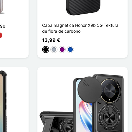
Capa magnética Honor X9b 5G Textura
X9b
de fibra de carbono
13,99 €
Preto
Cinzento
Púrpura
Saphir