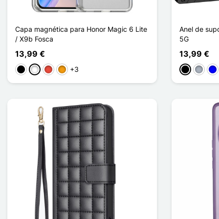
Capa magnética para Honor Magic 6 Lite
Anel de sup
/ X9b Fosca
5G
13,99 €
13,99 €
+3
Preto
Branco
Vermelho
Laranja
Preto
Cinzen
Azu