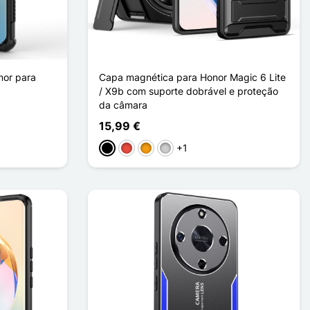
mor para
Capa magnética para Honor Magic 6 Lite
/ X9b com suporte dobrável e proteção
da câmara
15,99 €
+1
Preto
Vermelho
Laranja
Prata