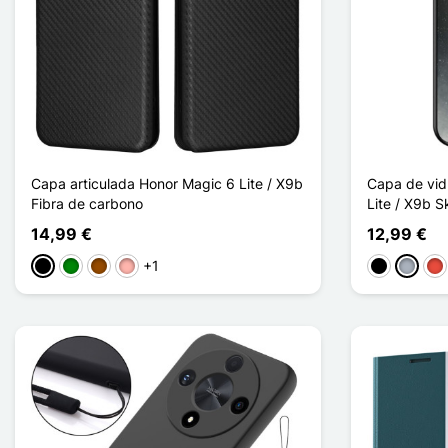
Capa articulada Honor Magic 6 Lite / X9b
Capa de vid
Fibra de carbono
Lite / X9b S
14,99 €
12,99 €
+1
Preto
Verde
Castanho
Ouro rosa
Preto
Cinzen
Ve