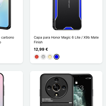
e carbono
Capa para Honor Magic 6 Lite / X9b Mate
b
Finish
12,99 €
Vermelho
Prata
Ouro
Azul