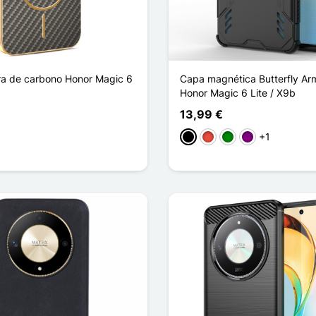
ra de carbono Honor Magic 6
Capa magnética Butterfly Ar
Honor Magic 6 Lite / X9b
13,99 €
+1
fé
Preto
Vermelho
Verde
Púrpura