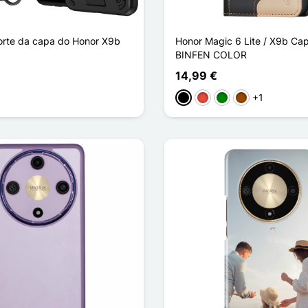
orte da capa do Honor X9b
Honor Magic 6 Lite / X9b Cap
BINFEN COLOR
14,99 €
+1
to
l
Preto
Vermelho
Verde
Castanho