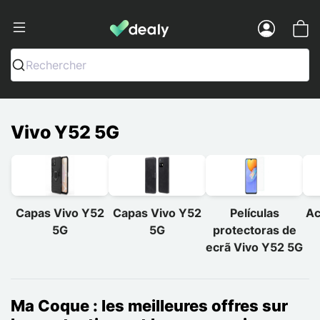
Dealy - Capas e acessórios para smart
Menu
Rechercher
Vivo Y52 5G
Capas Vivo Y52
Capas Vivo Y52
Películas
Ac
5G
5G
protectoras de
ecrã Vivo Y52 5G
Ma Coque : les meilleures offres sur