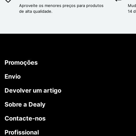
Aproveite os menores preços para produtos
Mud
de alta qualidade.
14 d
Promoções
Envio
Devolver um artigo
Sobre a Dealy
Contacte-nos
Profissional